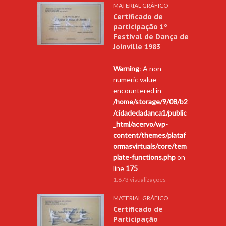
MATERIAL GRÁFICO
Certificado de
participação 1º
Festival de Dança de
Joinville 1983
Warning
: A non-
numeric value
encountered in
/home/storage/9/08/b2
/cidadedadanca1/public
_html/acervo/wp-
content/themes/plataf
ormasvirtuais/core/tem
plate-functions.php
on
line
175
1.873 visualizações
MATERIAL GRÁFICO
Certificado de
Participação