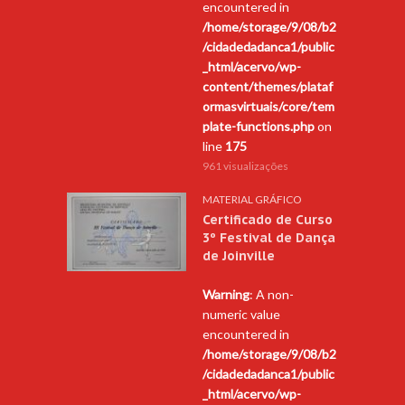
encountered in
/home/storage/9/08/b2
/cidadedadanca1/public
_html/acervo/wp-
content/themes/plataf
ormasvirtuais/core/tem
plate-functions.php
on
line
175
961 visualizações
MATERIAL GRÁFICO
Certificado de Curso
3º Festival de Dança
de Joinville
Warning
: A non-
numeric value
encountered in
/home/storage/9/08/b2
/cidadedadanca1/public
_html/acervo/wp-