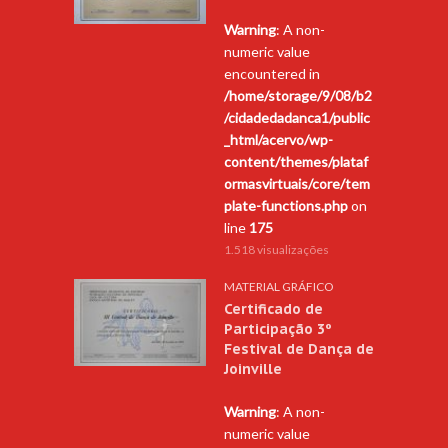
Warning
: A non-
numeric value
encountered in
/home/storage/9/08/b2
/cidadedadanca1/public
_html/acervo/wp-
content/themes/plataf
ormasvirtuais/core/tem
plate-functions.php
on
line
175
1.518 visualizações
MATERIAL GRÁFICO
Certificado de
Participação 3º
Festival de Dança de
Joinville
Warning
: A non-
numeric value