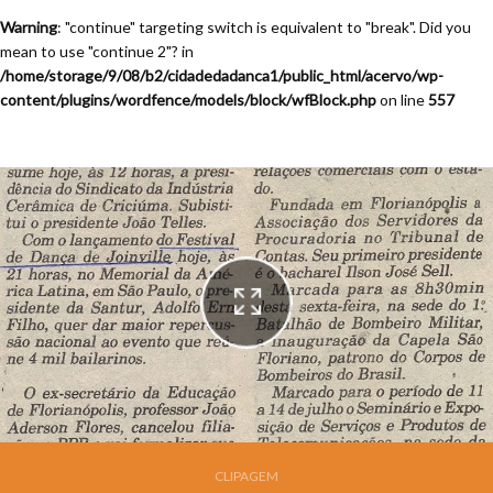
Warning
: "continue" targeting switch is equivalent to "break". Did you
mean to use "continue 2"? in
/home/storage/9/08/b2/cidadedadanca1/public_html/acervo/wp-
content/plugins/wordfence/models/block/wfBlock.php
on line
557
Festival de Dança de Joinville - 13a. Edição - 1995
CLIPAGEM