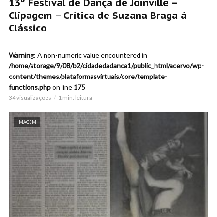
13º Festival de Dança de Joinville –
Clipagem – Crítica de Suzana Braga á
Clássico
Warning
: A non-numeric value encountered in
/home/storage/9/08/b2/cidadedadanca1/public_html/acervo/wp-
content/themes/plataformasvirtuais/core/template-
functions.php
on line
175
34 visualizações
1 min. leitura
IMAGEM