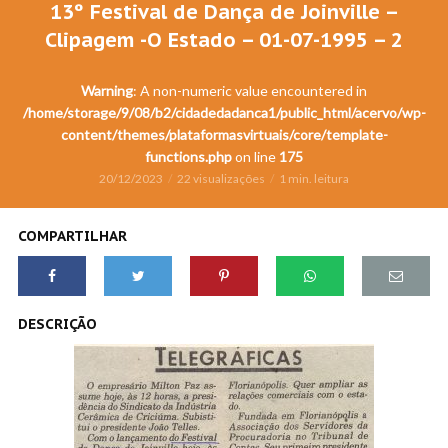
13º Festival de Dança de Joinville –
Clipagem -O Estado – 01-07-1995 – 2
Warning
: A non-numeric value encountered in
/home/storage/9/08/b2/cidadedadanca1/public_html/acervo/wp-
content/themes/plataformasvirtuais/core/template-
functions.php
on line
175
20/12/2023
22 visualizações
1 min. leitura
COMPARTILHAR
DESCRIÇÃO