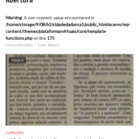
Abertura
Warning
: A non-numeric value encountered in
/home/storage/9/08/b2/cidadedadanca1/public_html/acervo/wp-
content/themes/plataformasvirtuais/core/template-
functions.php
on line
175
74 visualizações
1 min. leitura
IMAGEM
CLIPAGEM