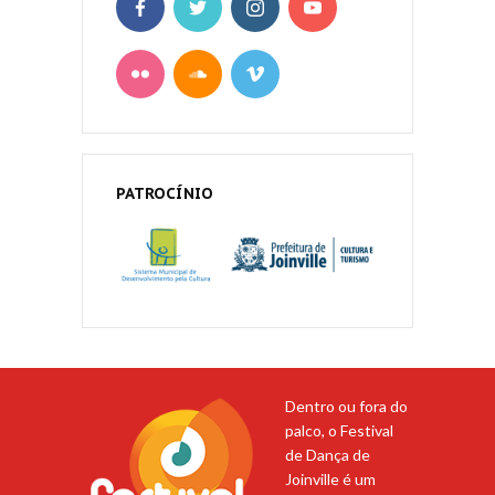
PATROCÍNIO
Dentro ou fora do
palco, o Festival
de Dança de
Joinville é um