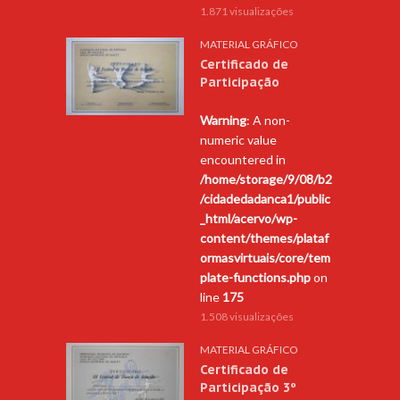
1.871 visualizações
MATERIAL GRÁFICO
Certificado de
Participação
Warning
: A non-
numeric value
encountered in
/home/storage/9/08/b2
/cidadedadanca1/public
_html/acervo/wp-
content/themes/plataf
ormasvirtuais/core/tem
plate-functions.php
on
line
175
1.508 visualizações
MATERIAL GRÁFICO
Certificado de
Participação 3º