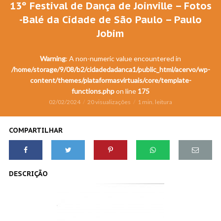
13º Festival de Dança de Joinville – Fotos
-Balé da Cidade de São Paulo – Paulo
Jobim
Warning
: A non-numeric value encountered in
/home/storage/9/08/b2/cidadedadanca1/public_html/acervo/wp-
content/themes/plataformasvirtuais/core/template-
functions.php
on line
175
02/02/2024
20 visualizações
1 min. leitura
COMPARTILHAR
DESCRIÇÃO