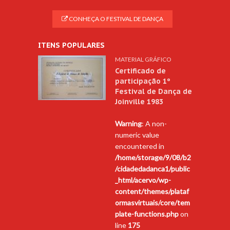
CONHEÇA O FESTIVAL DE DANÇA
ITENS POPULARES
MATERIAL GRÁFICO
Certificado de
participação 1º
Festival de Dança de
Joinville 1983
Warning
: A non-
numeric value
encountered in
/home/storage/9/08/b2
/cidadedadanca1/public
_html/acervo/wp-
content/themes/plataf
ormasvirtuais/core/tem
plate-functions.php
on
line
175