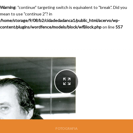
Warning
: "continue" targeting switch is equivalent to "break". Did you
mean to use "continue 2"? in
/home/storage/9/08/b2/cidadedadanca1/public_html/acervo/wp-
content/plugins/wordfence/models/block/wfBlock.php
on line
557
Festival de Dança de jOinville - 13a. Edição - 1995
FOTOGRAFIA