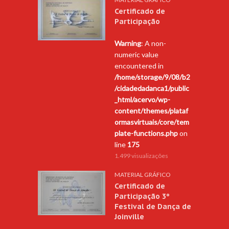
Certificado de
Participação
Warning
: A non-
numeric value
encountered in
/home/storage/9/08/b2
/cidadedadanca1/public
_html/acervo/wp-
content/themes/plataf
ormasvirtuais/core/tem
plate-functions.php
on
line
175
1.499 visualizações
MATERIAL GRÁFICO
Certificado de
Participação 3º
Festival de Dança de
Joinville