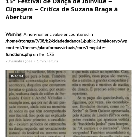
13º Festival de Dança de Joinville –
Clipagem – Crítica de Suzana Braga á
Abertura
Warning
: A non-numeric value encountered in
/home/storage/9/08/b2/cidadedadanca1/public_html/acervo/wp-
content/themes/plataformasvirtuais/core/template-
functions.php
on line
175
73 visualizações
1 min. leitura
IMAGEM