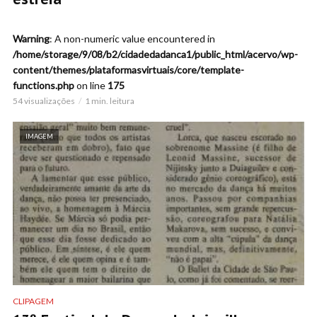
Warning
: A non-numeric value encountered in
/home/storage/9/08/b2/cidadedadanca1/public_html/acervo/wp-
content/themes/plataformasvirtuais/core/template-
functions.php
on line
175
54 visualizações
1 min. leitura
IMAGEM
CLIPAGEM