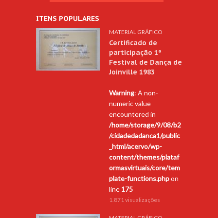
ITENS POPULARES
MATERIAL GRÁFICO
Certificado de
participação 1º
Festival de Dança de
Joinville 1983
Warning
: A non-
numeric value
encountered in
/home/storage/9/08/b2
/cidadedadanca1/public
_html/acervo/wp-
content/themes/plataf
ormasvirtuais/core/tem
plate-functions.php
on
line
175
1.871 visualizações
MATERIAL GRÁFICO