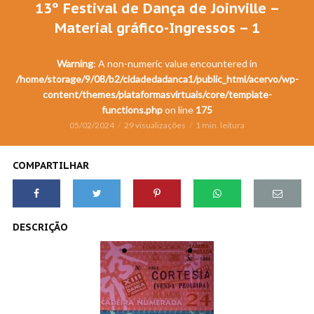
13º Festival de Dança de Joinville –
Material gráfico-Ingressos – 1
Warning
: A non-numeric value encountered in
/home/storage/9/08/b2/cidadedadanca1/public_html/acervo/wp-
content/themes/plataformasvirtuais/core/template-
functions.php
on line
175
05/02/2024
29 visualizações
1 min. leitura
COMPARTILHAR
DESCRIÇÃO