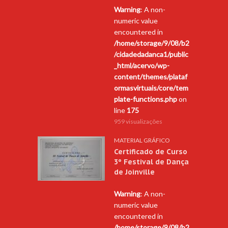
Warning
: A non-
numeric value
encountered in
/home/storage/9/08/b2
/cidadedadanca1/public
_html/acervo/wp-
content/themes/plataf
ormasvirtuais/core/tem
plate-functions.php
on
line
175
959 visualizações
MATERIAL GRÁFICO
Certificado de Curso
3º Festival de Dança
de Joinville
Warning
: A non-
numeric value
encountered in
/home/storage/9/08/b2