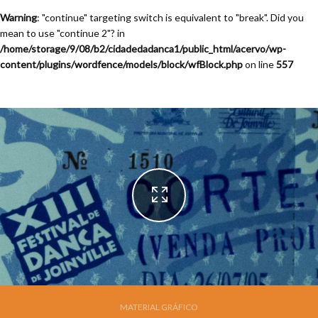
Warning
: "continue" targeting switch is equivalent to "break". Did you
mean to use "continue 2"? in
/home/storage/9/08/b2/cidadedadanca1/public_html/acervo/wp-
content/plugins/wordfence/models/block/wfBlock.php
on line
557
Festival de Dança de Joinville - 13a. Edição - 1995
MATERIAL GRÁFICO