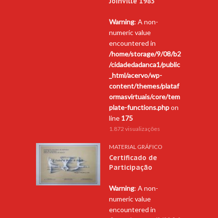
Joinville 1983
Warning
: A non-
numeric value
encountered in
/home/storage/9/08/b2
/cidadedadanca1/public
_html/acervo/wp-
content/themes/plataf
ormasvirtuais/core/tem
plate-functions.php
on
line
175
1.872 visualizações
MATERIAL GRÁFICO
Certificado de
Participação
Warning
: A non-
numeric value
encountered in