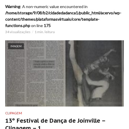
Warning
: A non-numeric value encountered in
/home/storage/9/08/b2/cidadedadanca1/public_html/acervo/wp-
content/themes/plataformasvirtuais/core/template-
functions.php
on line
175
34 visualizações
1 min. leitura
IMAGEM
CLIPAGEM
13º Festival de Dança de Joinville –
Clipagem – 1