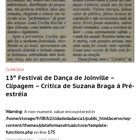
CLIPAGEM
13º Festival de Dança de Joinville –
Clipagem – Crítica de Suzana Braga á Pré-
estréia
Warning
: A non-numeric value encountered in
/home/storage/9/08/b2/cidadedadanca1/public_html/acervo/wp-
content/themes/plataformasvirtuais/core/template-
functions.php
on line
175
54 visualizações
1 min. leitura