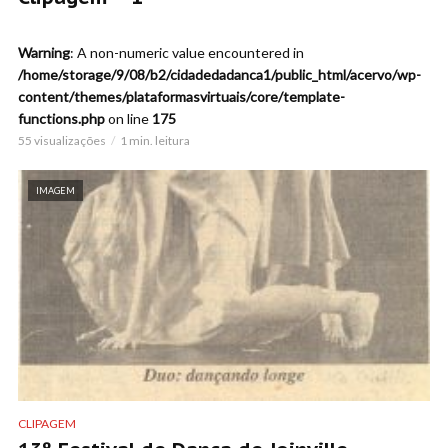
Warning
: A non-numeric value encountered in
/home/storage/9/08/b2/cidadedadanca1/public_html/acervo/wp-
content/themes/plataformasvirtuais/core/template-
functions.php
on line
175
55 visualizações
1 min. leitura
IMAGEM
CLIPAGEM