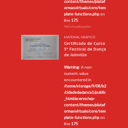
content/themes/plataf
ormasvirtuais/core/tem
plate-functions.php
on
line
175
960 visualizações
MATERIAL GRÁFICO
Certificado de Curso
3º Festival de Dança
de Joinville
Warning
: A non-
numeric value
encountered in
/home/storage/9/08/b2
/cidadedadanca1/public
_html/acervo/wp-
content/themes/plataf
ormasvirtuais/core/tem
plate-functions.php
on
line
175