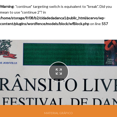
Warning
: "continue" targeting switch is equivalent to "break". Did you
mean to use "continue 2"? in
/home/storage/9/08/b2/cidadedadanca1/public_html/acervo/wp-
content/plugins/wordfence/models/block/wfBlock.php
on line
557
Festival de Dança de Joinville - 13a. Edição - 1995
MATERIAL GRÁFICO