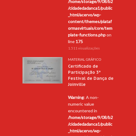
/home/storage/9/08/b2
/cidadedadanca1/public
_html/acervo/wp-
content/themes/plataf
ormasvirtuais/core/tem
plate-functions.php
on
line
175
1.511 visualizações
MATERIAL GRÁFICO
Certificado de
Participação 3º
Festival de Dança de
Joinville
Warning
: A non-
numeric value
encountered in
/home/storage/9/08/b2
/cidadedadanca1/public
_html/acervo/wp-