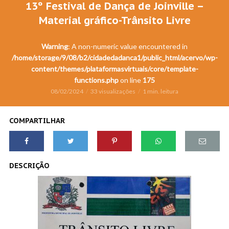
13º Festival de Dança de Joinville –
Material gráfico-Trânsito Livre
Warning
: A non-numeric value encountered in
/home/storage/9/08/b2/cidadedadanca1/public_html/acervo/wp-
content/themes/plataformasvirtuais/core/template-
functions.php
on line
175
08/02/2024
33 visualizações
1 min. leitura
COMPARTILHAR
DESCRIÇÃO