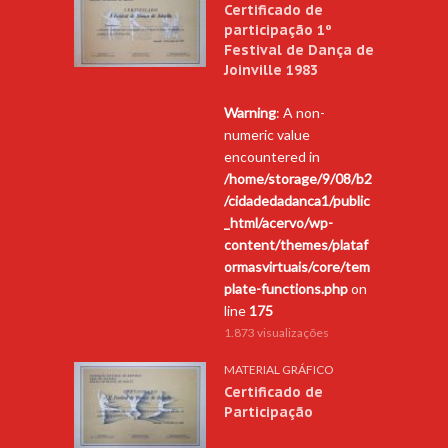
Certificado de
participação 1º
Festival de Dança de
Joinville 1983
Warning
: A non-
numeric value
encountered in
/home/storage/9/08/b2
/cidadedadanca1/public
_html/acervo/wp-
content/themes/plataf
ormasvirtuais/core/tem
plate-functions.php
on
line
175
1.873 visualizações
MATERIAL GRÁFICO
Certificado de
Participação