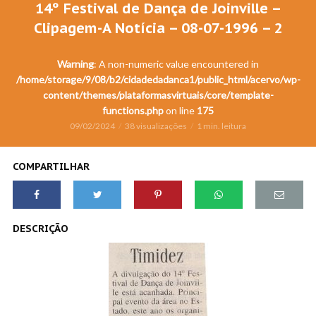
14º Festival de Dança de Joinville –
Clipagem-A Notícia – 08-07-1996 – 2
Warning
: A non-numeric value encountered in
/home/storage/9/08/b2/cidadedadanca1/public_html/acervo/wp-
content/themes/plataformasvirtuais/core/template-
functions.php
on line
175
09/02/2024
38 visualizações
1 min. leitura
COMPARTILHAR
DESCRIÇÃO