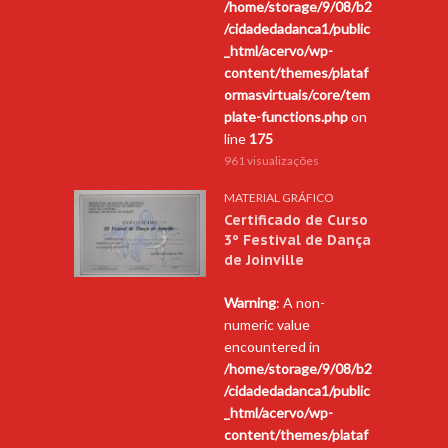
/home/storage/9/08/b2
/cidadedadanca1/public
_html/acervo/wp-
content/themes/plataf
ormasvirtuais/core/tem
plate-functions.php
on
line
175
961 visualizações
MATERIAL GRÁFICO
Certificado de Curso
3º Festival de Dança
de Joinville
Warning
: A non-
numeric value
encountered in
/home/storage/9/08/b2
/cidadedadanca1/public
_html/acervo/wp-
content/themes/plataf