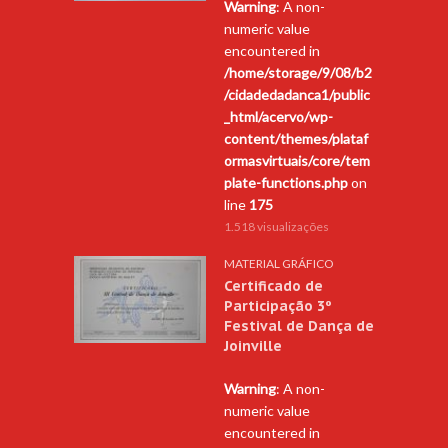
Warning
: A non-
numeric value
encountered in
/home/storage/9/08/b2
/cidadedadanca1/public
_html/acervo/wp-
content/themes/plataf
ormasvirtuais/core/tem
plate-functions.php
on
line
175
1.518 visualizações
MATERIAL GRÁFICO
Certificado de
Participação 3º
Festival de Dança de
Joinville
Warning
: A non-
numeric value
encountered in