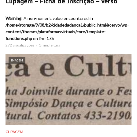
Clipagem – Ficha de Inscrição – Verso
Warning
: A non-numeric value encountered in
/home/storage/9/08/b2/cidadedadanca1/public_html/acervo/wp-
content/themes/plataformasvirtuais/core/template-
functions.php
on line
175
272 visualizações
1 min. leitura
IMAGEM
CLIPAGEM