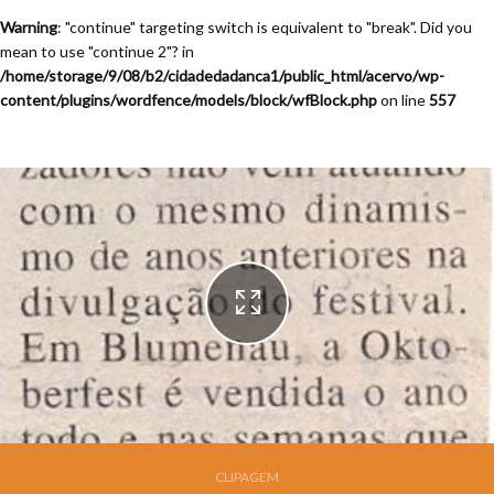
Warning
: "continue" targeting switch is equivalent to "break". Did you
mean to use "continue 2"? in
/home/storage/9/08/b2/cidadedadanca1/public_html/acervo/wp-
content/plugins/wordfence/models/block/wfBlock.php
on line
557
Festival de Dança de Joinville - 14a. Edição - 1996
CLIPAGEM