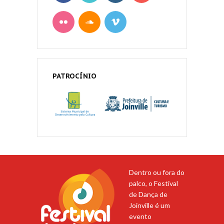
PATROCÍNIO
Dentro ou fora do
palco, o Festival
de Dança de
Joinville é um
evento