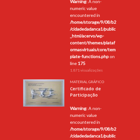
Warning
: A non-
numeric value
encountered in
/home/storage/9/08/b2
/cidadedadanca1/public
_html/acervo/wp-
content/themes/plataf
ormasvirtuais/core/tem
plate-functions.php
on
line
175
1.871 visualizações
MATERIAL GRÁFICO
Certificado de
Participação
Warning
: A non-
numeric value
encountered in
/home/storage/9/08/b2
/cidadedadanca1/public