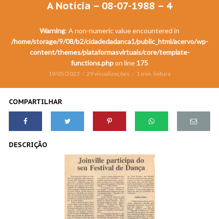
A Notícia – 08-07-1988 – 4
Warning
: A non-numeric value encountered in
/home/storage/9/08/b2/cidadedadanca1/public_html/acervo/wp-
content/themes/plataformasvirtuais/core/template-
functions.php
on line
175
19/05/2023
29 visualizações
1 min. leitura
COMPARTILHAR
DESCRIÇÃO