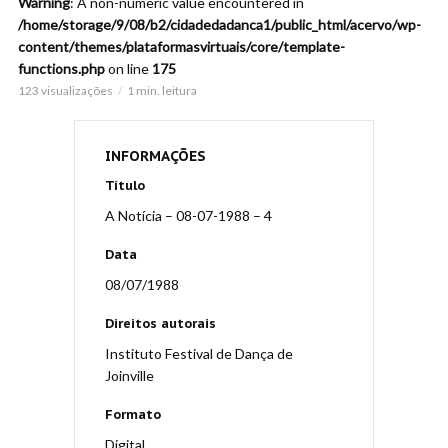
Warning
: A non-numeric value encountered in
/home/storage/9/08/b2/cidadedadanca1/public_html/acervo/wp-
content/themes/plataformasvirtuais/core/template-
functions.php
on line
175
123 visualizações
1 min. leitura
INFORMAÇÕES
Título
A Notícia – 08-07-1988 – 4
Data
08/07/1988
Direitos autorais
Instituto Festival de Dança de
Joinville
Formato
Digital