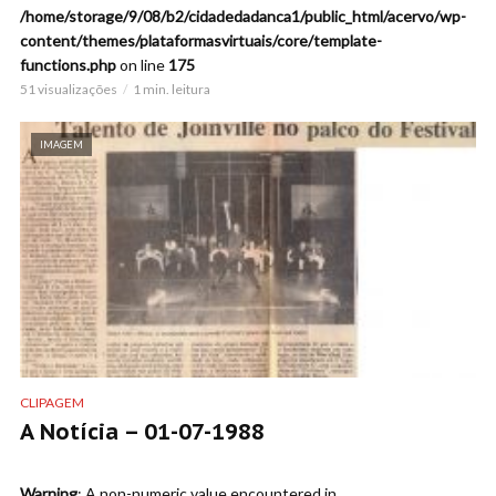
/home/storage/9/08/b2/cidadedadanca1/public_html/acervo/wp-
content/themes/plataformasvirtuais/core/template-
functions.php
on line
175
51 visualizações
1 min. leitura
IMAGEM
CLIPAGEM
A Notícia – 01-07-1988
Warning
: A non-numeric value encountered in