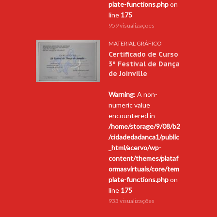
plate-functions.php
on
line
175
959 visualizações
MATERIAL GRÁFICO
Certificado de Curso
3º Festival de Dança
de Joinville
Warning
: A non-
numeric value
encountered in
/home/storage/9/08/b2
/cidadedadanca1/public
_html/acervo/wp-
content/themes/plataf
ormasvirtuais/core/tem
plate-functions.php
on
line
175
933 visualizações