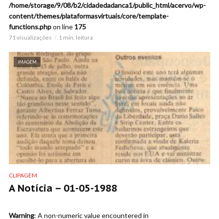
/home/storage/9/08/b2/cidadedadanca1/public_html/acervo/wp-
content/themes/plataformasvirtuais/core/template-
functions.php
on line
175
71 visualizações
1 min. leitura
IMAGEM
CLIPAGEM
A Notícia – 01-05-1988
Warning
: A non-numeric value encountered in