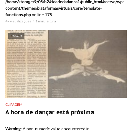
/home/storage/9/08/b2/cidadedadanca1/public_html/acervo/wp-
content/themes/plataformasvirtuais/core/template-
functions.php
on line
175
47 visualizações
1 min. leitura
IMAGEM
CLIPAGEM
A hora de dançar está próxima
Warning
: A non-numeric value encountered in