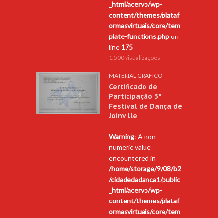
_html/acervo/wp-
content/themes/plataf
ormasvirtuais/core/tem
plate-functions.php
on
line
175
1.500 visualizações
MATERIAL GRÁFICO
Certificado de
Participação 3º
Festival de Dança de
Joinville
Warning
: A non-
numeric value
encountered in
/home/storage/9/08/b2
/cidadedadanca1/public
_html/acervo/wp-
content/themes/plataf
ormasvirtuais/core/tem