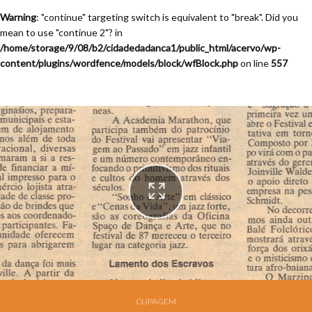
Warning
: "continue" targeting switch is equivalent to "break". Did you
mean to use "continue 2"? in
/home/storage/9/08/b2/cidadedadanca1/public_html/acervo/wp-
content/plugins/wordfence/models/block/wfBlock.php
on line
557
Festival de Dança de Joinville - 6a. Edição - 1988
CLIPAGEM