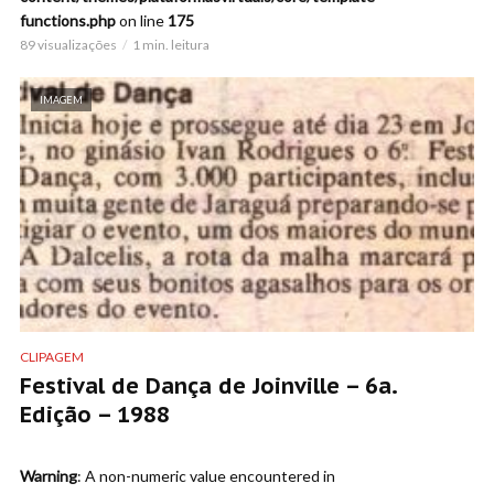
functions.php
on line
175
89 visualizações
1 min. leitura
IMAGEM
CLIPAGEM
Festival de Dança de Joinville – 6a.
Edição – 1988
Warning
: A non-numeric value encountered in