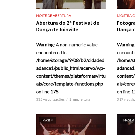
NOITE DE ABERTURA
MOSTRA C
Abertura do 2º Festival de
Fotogra
Dança de Joinville
Dança d
Warning
: A non-numeric value
Warning
encountered in
encounte
/home/storage/9/08/b2/cidaded
/home/s
adanca1/public_html/acervo/wp-
adanca1
content/themes/plataformasvirtu
content/
ais/core/template-functions.php
ais/core
on line
175
on line
1
335 visualizações
1 min. leitura
317 visual
IMAGEM
IMAGEM