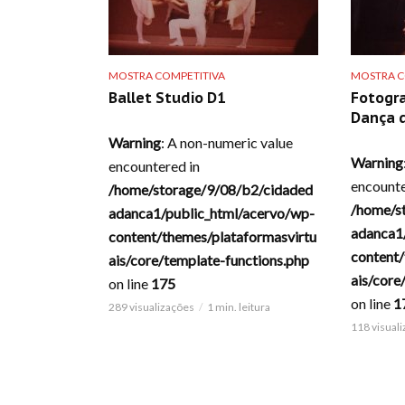
MOSTRA COMPETITIVA
MOSTRA C
Ballet Studio D1
Fotogra
Dança d
Warning
: A non-numeric value
Warning
encountered in
encounte
/home/storage/9/08/b2/cidaded
/home/s
adanca1/public_html/acervo/wp-
adanca1
content/themes/plataformasvirtu
content/
ais/core/template-functions.php
ais/core
on line
175
on line
1
289 visualizações
1 min. leitura
118 visual