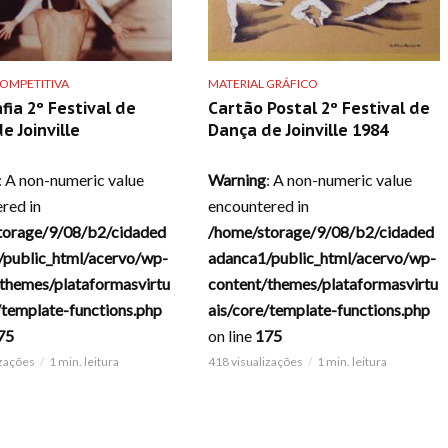
OMPETITIVA
MATERIAL GRÁFICO
fia 2º Festival de
Cartão Postal 2º Festival de
e Joinville
Dança de Joinville 1984
: A non-numeric value
Warning
: A non-numeric value
red in
encountered in
torage/9/08/b2/cidaded
/home/storage/9/08/b2/cidaded
/public_html/acervo/wp-
adanca1/public_html/acervo/wp-
themes/plataformasvirtu
content/themes/plataformasvirtu
/template-functions.php
ais/core/template-functions.php
75
on line
175
izações
1 min. leitura
418 visualizações
1 min. leitura