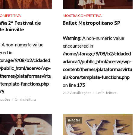
OMPETITIVA
MOSTRA COMPETITIVA
fia 2º Festival de
Ballet Metropolitano SP
e Joinville
Warning
: A non-numeric value
: A non-numeric value
encountered in
red in
/home/storage/9/08/b2/cidaded
torage/9/08/b2/cidaded
adanca1/public_html/acervo/wp-
/public_html/acervo/wp-
content/themes/plataformasvirtu
themes/plataformasvirtu
ais/core/template-functions.php
/template-functions.php
on line
175
75
217 visualizações
1 min. leitura
izações
1 min. leitura
IMAGEM