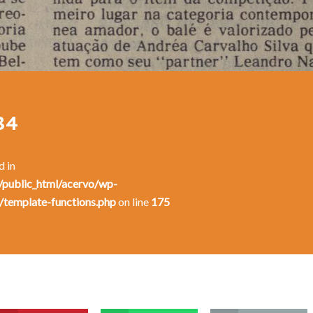
84
d in
public_html/acervo/wp-
/template-functions.php
on line
175