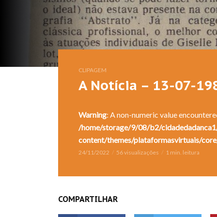
CLIPAGEM
A Notícia – 13-07-19
Warning
: A non-numeric value encountere
/home/storage/9/08/b2/cidadedadanca1/
content/themes/plataformasvirtuais/core
24/11/2022
56 visualizações
1 min. leitura
COMPARTILHAR