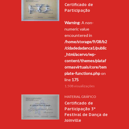
Certificado de
Participação
Warning
: A non-
numeric value
encountered in
/home/storage/9/08/b2
/cidadedadanca1/public
_html/acervo/wp-
content/themes/plataf
ormasvirtuais/core/tem
plate-functions.php
on
line
175
1.508 visualizações
MATERIAL GRÁFICO
Certificado de
Participação 3º
Festival de Dança de
Joinville