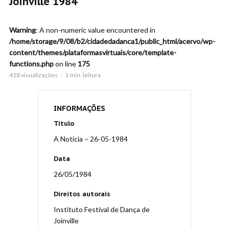
Joinville 1984
Warning
: A non-numeric value encountered in
/home/storage/9/08/b2/cidadedadanca1/public_html/acervo/wp-
content/themes/plataformasvirtuais/core/template-
functions.php
on line
175
418 visualizações
1 min. leitura
INFORMAÇÕES
Título
A Notícia – 26-05-1984
Data
26/05/1984
Direitos autorais
Instituto Festival de Dança de
Joinville