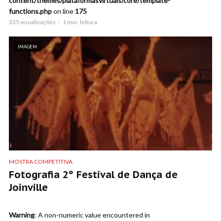
content/themes/plataformasvirtuais/core/template-
functions.php
on line
175
335 visualizações
1 min. leitura
IMAGEM
MOSTRA COMPETITIVA
Fotografia 2º Festival de Dança de
Joinville
Warning
: A non-numeric value encountered in