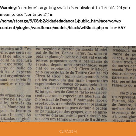
Warning
: "continue" targeting switch is equivalent to "break". Did you
mean to use "continue 2"? in
/home/storage/9/08/b2/cidadedadanca1/public_html/acervo/wp-
content/plugins/wordfence/models/block/wfBlock.php
on line
557
CLIPAGEM