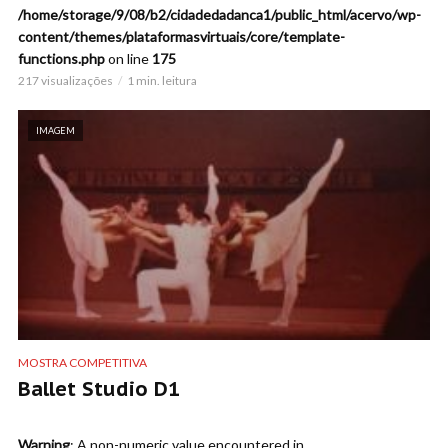
/home/storage/9/08/b2/cidadedadanca1/public_html/acervo/wp-
content/themes/plataformasvirtuais/core/template-
functions.php
on line
175
217 visualizações
1 min. leitura
IMAGEM
MOSTRA COMPETITIVA
Ballet Studio D1
Warning
: A non-numeric value encountered in