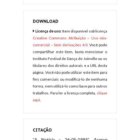
DOWNLOAD
Licença de uso:
Item disponível sob licença
Creative Commons Atribuição – Uso não-
comercial – Sem derivações 4.0
. Você pode
compartilhar este item, basta mencionar o
Instituto Festival de Dança de Joinville ou os
titulares dos direitos autorais e a URL desta
página. Você não pode utilizar este item para
fins comerciais ou modificá-lo de nenhuma
forma, nem utilizá-lo como base para outros
trabalhos. Para ler a licença completa,
clique
aqui
.
CITAÇÃO
“A Notícia – 26-05-1984”.
Acervo