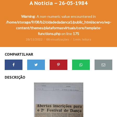
A Notícia – 26-05-1984
Warning
: A non-numeric value encountered in
/home/storage/9/08/b2/cidadedadanca1/public_html/acervo/wp-
content/themes/plataformasvirtuais/core/template-
functions.php
on line
175
28/11/2022
88 visualizações
1 min. leitura
COMPARTILHAR
DESCRIÇÃO