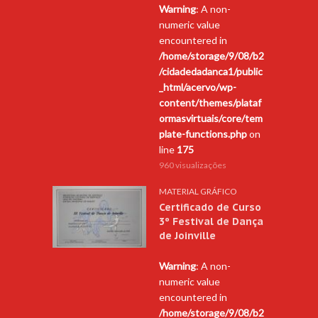
Warning
: A non-
numeric value
encountered in
/home/storage/9/08/b2
/cidadedadanca1/public
_html/acervo/wp-
content/themes/plataf
ormasvirtuais/core/tem
plate-functions.php
on
line
175
960 visualizações
MATERIAL GRÁFICO
Certificado de Curso
3º Festival de Dança
de Joinville
Warning
: A non-
numeric value
encountered in
/home/storage/9/08/b2