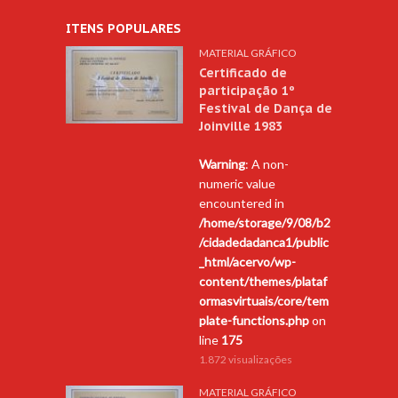
ITENS POPULARES
MATERIAL GRÁFICO
Certificado de
participação 1º
Festival de Dança de
Joinville 1983
Warning
: A non-
numeric value
encountered in
/home/storage/9/08/b2
/cidadedadanca1/public
_html/acervo/wp-
content/themes/plataf
ormasvirtuais/core/tem
plate-functions.php
on
line
175
1.872 visualizações
MATERIAL GRÁFICO