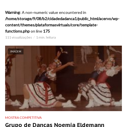
Warning
: A non-numeric value encountered in
/home/storage/9/08/b2/cidadedadanca1/public_html/acervo/wp-
content/themes/plataformasvirtuais/core/template-
functions.php
on line
175
111 visualizações
1 min. leitura
IMAGEM
MOSTRA COMPETITIVA
Grupo de Danças Noemia Eldemann