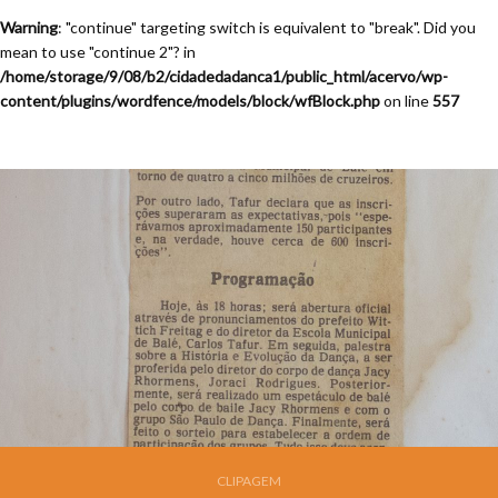
Warning
: "continue" targeting switch is equivalent to "break". Did you
mean to use "continue 2"? in
/home/storage/9/08/b2/cidadedadanca1/public_html/acervo/wp-
content/plugins/wordfence/models/block/wfBlock.php
on line
557
CLIPAGEM