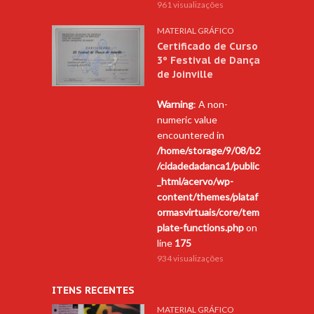
961 visualizações
MATERIAL GRÁFICO
Certificado de Curso
3º Festival de Dança
de Joinville
Warning
: A non-
numeric value
encountered in
/home/storage/9/08/b2
/cidadedadanca1/public
_html/acervo/wp-
content/themes/plataf
ormasvirtuais/core/tem
plate-functions.php
on
line
175
934 visualizações
ITENS RECENTES
MATERIAL GRÁFICO