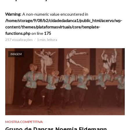
Warning
: A non-numeric value encountered in
/home/storage/9/08/b2/cidadedadanca1/public_html/acervo/wp-
content/themes/plataformasvirtuais/core/template-
functions.php
on line
175
257 visualizações
1 min. leitura
IMAGEM
MOSTRA COMPETITIVA
Grupo de Danças Noemia Eldemann