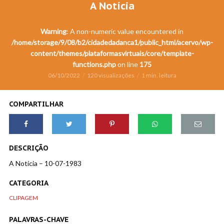
A Notícia
Warning
: A non-numeric value encountered in
/home/storage/9/08/b2/cidadedadanca1/public_html/acervo/wp-
content/themes/plataformasvirtuais/core/template-
functions.php
on line
175
06/10/2022
120 visualizações
1 min. leitura
COMPARTILHAR
DESCRIÇÃO
A Notícia – 10-07-1983
CATEGORIA
CLIPAGEM
PALAVRAS-CHAVE