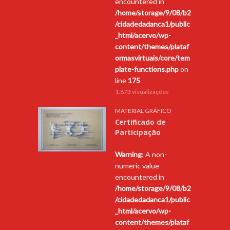
encountered in
/home/storage/9/08/b2
/cidadedadanca1/public
_html/acervo/wp-
content/themes/plataf
ormasvirtuais/core/tem
plate-functions.php
on
line
175
1.873 visualizações
MATERIAL GRÁFICO
Certificado de
Participação
Warning
: A non-
numeric value
encountered in
/home/storage/9/08/b2
/cidadedadanca1/public
_html/acervo/wp-
content/themes/plataf