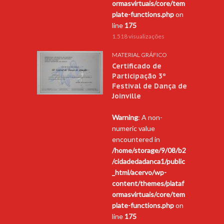
ormasvirtuais/core/tem
plate-functions.php
on
line
175
1.518 visualizações
MATERIAL GRÁFICO
Certificado de
Participação 3º
Festival de Dança de
Joinville
Warning
: A non-
numeric value
encountered in
/home/storage/9/08/b2
/cidadedadanca1/public
_html/acervo/wp-
content/themes/plataf
ormasvirtuais/core/tem
plate-functions.php
on
line
175