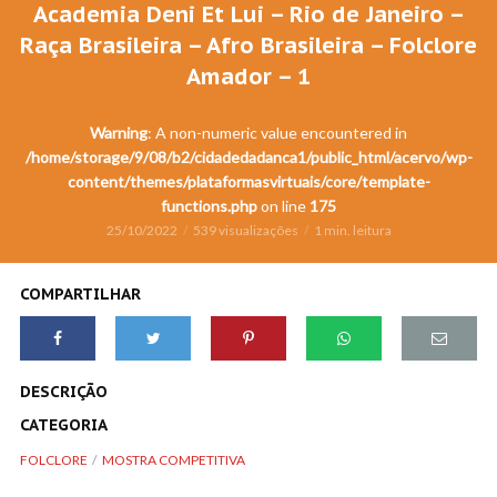
Academia Deni Et Lui – Rio de Janeiro –
Raça Brasileira – Afro Brasileira – Folclore
Amador – 1
Warning
: A non-numeric value encountered in
/home/storage/9/08/b2/cidadedadanca1/public_html/acervo/wp-
content/themes/plataformasvirtuais/core/template-
functions.php
on line
175
25/10/2022
539 visualizações
1 min. leitura
COMPARTILHAR
DESCRIÇÃO
CATEGORIA
FOLCLORE
MOSTRA COMPETITIVA