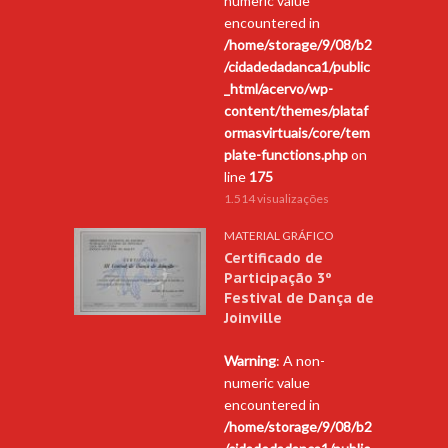
numeric value
encountered in
/home/storage/9/08/b2
/cidadedadanca1/public
_html/acervo/wp-
content/themes/plataf
ormasvirtuais/core/tem
plate-functions.php
on
line
175
1.514 visualizações
MATERIAL GRÁFICO
Certificado de
Participação 3º
Festival de Dança de
Joinville
Warning
: A non-
numeric value
encountered in
/home/storage/9/08/b2