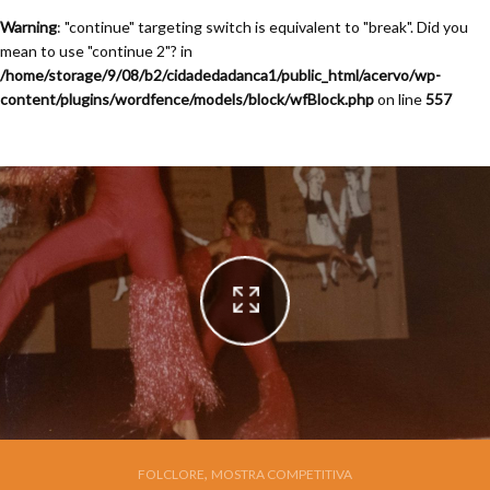
Warning
: "continue" targeting switch is equivalent to "break". Did you
mean to use "continue 2"? in
/home/storage/9/08/b2/cidadedadanca1/public_html/acervo/wp-
content/plugins/wordfence/models/block/wfBlock.php
on line
557
Academia Deni Et Lui - Rio de Janeiro - Raça Brasileira - Afro Brasileira -
Folclore Amador
,
FOLCLORE
MOSTRA COMPETITIVA