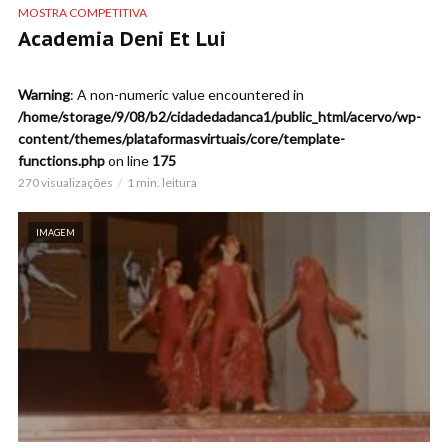
MOSTRA COMPETITIVA
Academia Deni Et Lui
Warning
: A non-numeric value encountered in
/home/storage/9/08/b2/cidadedadanca1/public_html/acervo/wp-
content/themes/plataformasvirtuais/core/template-
functions.php
on line
175
270 visualizações
1 min. leitura
IMAGEM