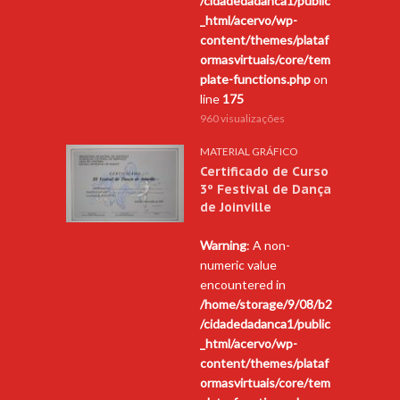
/cidadedadanca1/public
_html/acervo/wp-
content/themes/plataf
ormasvirtuais/core/tem
plate-functions.php
on
line
175
960 visualizações
MATERIAL GRÁFICO
Certificado de Curso
3º Festival de Dança
de Joinville
Warning
: A non-
numeric value
encountered in
/home/storage/9/08/b2
/cidadedadanca1/public
_html/acervo/wp-
content/themes/plataf
ormasvirtuais/core/tem