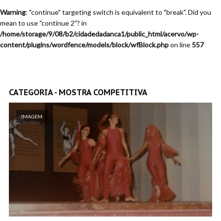
Warning
: "continue" targeting switch is equivalent to "break". Did you
mean to use "continue 2"? in
/home/storage/9/08/b2/cidadedadanca1/public_html/acervo/wp-
content/plugins/wordfence/models/block/wfBlock.php
on line
557
CATEGORIA - MOSTRA COMPETITIVA
IMAGEM