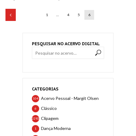
1
…
4
5
6
PESQUISAR NO ACERVO DIGITAL
CATEGORIAS
Acervo Pessoal - Margit Olsen
104
Clássico
6
Clipagem
2292
Dança Moderna
1