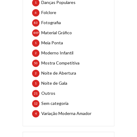
Danças Populares
1
Folclore
6
Fotografia
83
Material Gráfico
449
Meia Ponta
1
Moderno Infantil
2
Mostra Competitiva
50
Noite de Abertura
2
Noite de Gala
1
Outros
21
Sem categoria
12
Variação Moderna Amador
4