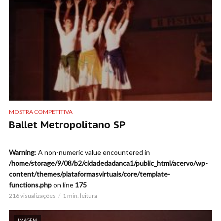
MOSTRA COMPETITIVA
Ballet Metropolitano SP
Warning
: A non-numeric value encountered in
/home/storage/9/08/b2/cidadedadanca1/public_html/acervo/wp-
content/themes/plataformasvirtuais/core/template-
functions.php
on line
175
216 visualizações
1 min. leitura
IMAGEM