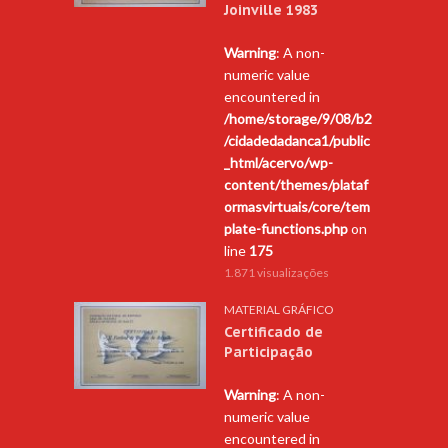
Joinville 1983
Warning
: A non-
numeric value
encountered in
/home/storage/9/08/b2
/cidadedadanca1/public
_html/acervo/wp-
content/themes/plataf
ormasvirtuais/core/tem
plate-functions.php
on
line
175
1.871 visualizações
MATERIAL GRÁFICO
Certificado de
Participação
Warning
: A non-
numeric value
encountered in