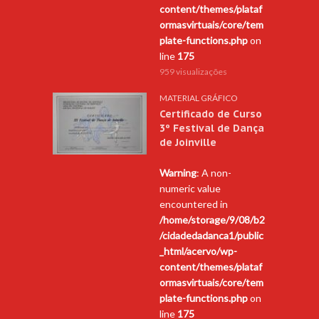
content/themes/plataf
ormasvirtuais/core/tem
plate-functions.php
on
line
175
959 visualizações
MATERIAL GRÁFICO
Certificado de Curso
3º Festival de Dança
de Joinville
Warning
: A non-
numeric value
encountered in
/home/storage/9/08/b2
/cidadedadanca1/public
_html/acervo/wp-
content/themes/plataf
ormasvirtuais/core/tem
plate-functions.php
on
line
175