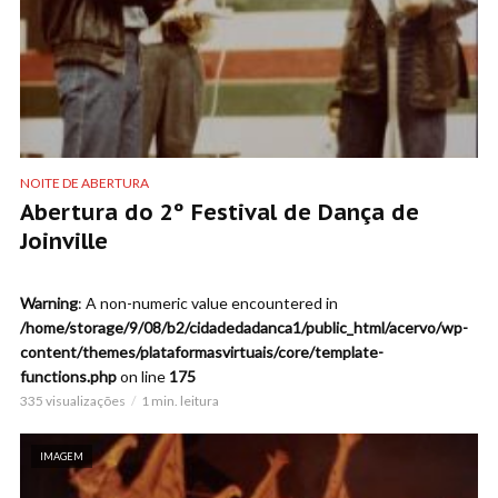
NOITE DE ABERTURA
Abertura do 2º Festival de Dança de
Joinville
Warning
: A non-numeric value encountered in
/home/storage/9/08/b2/cidadedadanca1/public_html/acervo/wp-
content/themes/plataformasvirtuais/core/template-
functions.php
on line
175
335 visualizações
1 min. leitura
IMAGEM