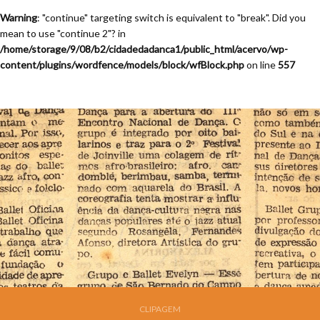
Warning
: "continue" targeting switch is equivalent to "break". Did you
mean to use "continue 2"? in
/home/storage/9/08/b2/cidadedadanca1/public_html/acervo/wp-
content/plugins/wordfence/models/block/wfBlock.php
on line
557
CLIPAGEM