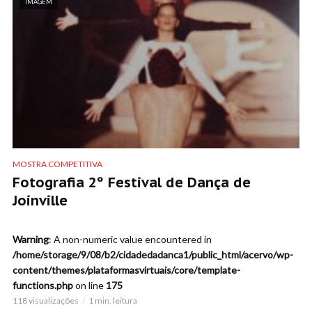
IMAGEM
MOSTRA COMPETITIVA
Fotografia 2º Festival de Dança de
Joinville
Warning
: A non-numeric value encountered in
/home/storage/9/08/b2/cidadedadanca1/public_html/acervo/wp-
content/themes/plataformasvirtuais/core/template-
functions.php
on line
175
118 visualizações
1 min. leitura