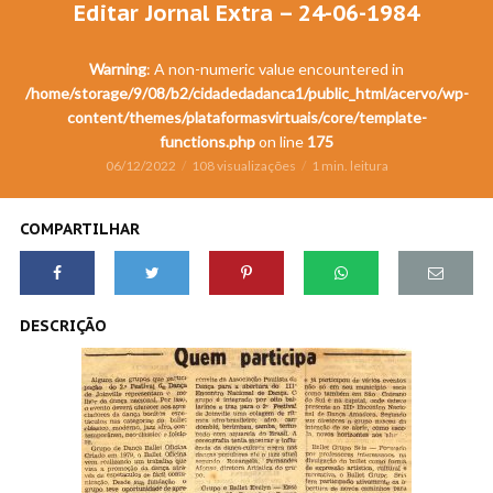
Editar Jornal Extra – 24-06-1984
Warning
: A non-numeric value encountered in
/home/storage/9/08/b2/cidadedadanca1/public_html/acervo/wp-
content/themes/plataformasvirtuais/core/template-
functions.php
on line
175
06/12/2022
108 visualizações
1 min. leitura
COMPARTILHAR
DESCRIÇÃO