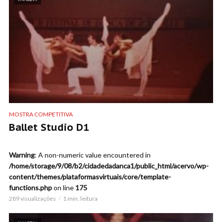
MOSTRA COMPETITIVA
Ballet Studio D1
Warning
: A non-numeric value encountered in
/home/storage/9/08/b2/cidadedadanca1/public_html/acervo/wp-
content/themes/plataformasvirtuais/core/template-
functions.php
on line
175
289 visualizações
1 min. leitura