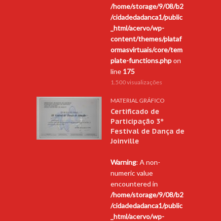
/home/storage/9/08/b2
/cidadedadanca1/public
_html/acervo/wp-
content/themes/plataf
ormasvirtuais/core/tem
plate-functions.php
on
line
175
1.500 visualizações
MATERIAL GRÁFICO
Certificado de
Participação 3º
Festival de Dança de
Joinville
Warning
: A non-
numeric value
encountered in
/home/storage/9/08/b2
/cidadedadanca1/public
_html/acervo/wp-