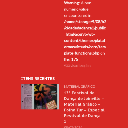
Warning
: A non-
numeric value
encountered in
/home/storage/9/08/b2
/cidadedadanca1/public
_html/acervo/wp-
content/themes/plataf
ormasvirtuais/core/tem
plate-functions.php
on
line
175
933 visualizações
ITENS RECENTES
MATERIAL GRÁFICO
13º Festival de
Dança de Joinville –
Material Gráfico –
Folha Tur – Especial
Festival de Dança –
1
08/05/2024