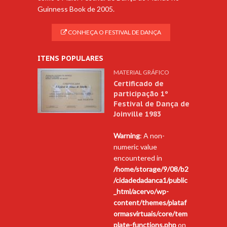
Guinness Book de 2005.
CONHEÇA O FESTIVAL DE DANÇA
ITENS POPULARES
MATERIAL GRÁFICO
Certificado de
participação 1º
Festival de Dança de
Joinville 1983
Warning
: A non-
numeric value
encountered in
/home/storage/9/08/b2
/cidadedadanca1/public
_html/acervo/wp-
content/themes/plataf
ormasvirtuais/core/tem
plate-functions.php
on