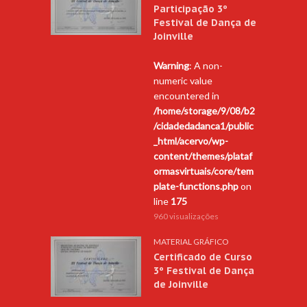
Participação 3º
Festival de Dança de
Joinville
Warning
: A non-
numeric value
encountered in
/home/storage/9/08/b2
/cidadedadanca1/public
_html/acervo/wp-
content/themes/plataf
ormasvirtuais/core/tem
plate-functions.php
on
line
175
960 visualizações
MATERIAL GRÁFICO
Certificado de Curso
3º Festival de Dança
de Joinville