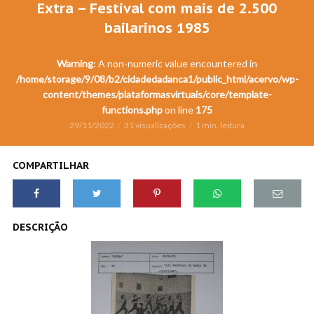
Extra – Festival com mais de 2.500
bailarinos 1985
Warning
: A non-numeric value encountered in
/home/storage/9/08/b2/cidadedadanca1/public_html/acervo/wp-
content/themes/plataformasvirtuais/core/template-
functions.php
on line
175
29/11/2022
31 visualizações
1 min. leitura
COMPARTILHAR
DESCRIÇÃO