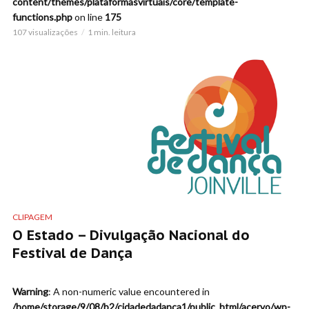
content/themes/plataformasvirtuais/core/template-
functions.php
on line
175
107 visualizações
1 min. leitura
CLIPAGEM
O Estado – Divulgação Nacional do
Festival de Dança
Warning
: A non-numeric value encountered in
/home/storage/9/08/b2/cidadedadanca1/public_html/acervo/wp-