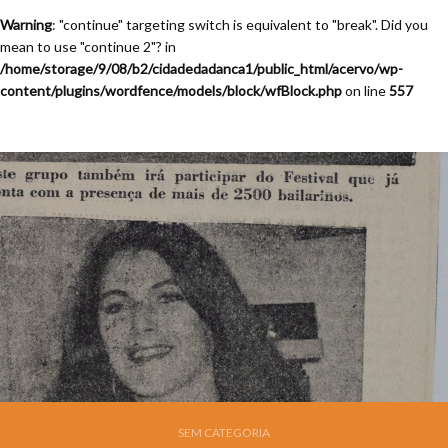
Warning
: "continue" targeting switch is equivalent to "break". Did you
mean to use "continue 2"? in
/home/storage/9/08/b2/cidadedadanca1/public_html/acervo/wp-
content/plugins/wordfence/models/block/wfBlock.php
on line
557
SEM CATEGORIA