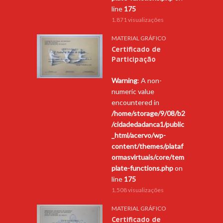
line
175
1.871 visualizações
MATERIAL GRÁFICO
Certificado de
Participação
Warning
: A non-
numeric value
encountered in
/home/storage/9/08/b2
/cidadedadanca1/public
_html/acervo/wp-
content/themes/plataf
ormasvirtuais/core/tem
plate-functions.php
on
line
175
1.508 visualizações
MATERIAL GRÁFICO
Certificado de