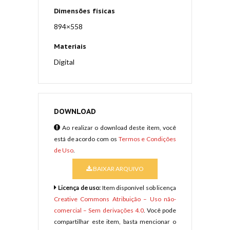
Dimensões físicas
894×558
Materiais
Digital
DOWNLOAD
Ao realizar o download deste item, você
está de acordo com os
Termos e Condições
de Uso
.
BAIXAR ARQUIVO
Licença de uso:
Item disponível sob licença
Creative Commons Atribuição – Uso não-
comercial – Sem derivações 4.0
. Você pode
compartilhar este item, basta mencionar o