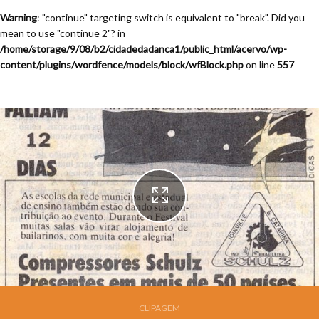
Warning
: "continue" targeting switch is equivalent to "break". Did you
mean to use "continue 2"? in
/home/storage/9/08/b2/cidadedadanca1/public_html/acervo/wp-
content/plugins/wordfence/models/block/wfBlock.php
on line
557
Festival de Dança de Joinville - 7a. Edição - 1989
CLIPAGEM