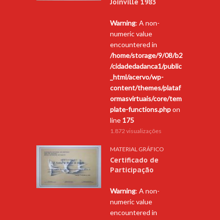
Joinville 1983
Warning
: A non-
numeric value
encountered in
/home/storage/9/08/b2
/cidadedadanca1/public
_html/acervo/wp-
content/themes/plataf
ormasvirtuais/core/tem
plate-functions.php
on
line
175
1.872 visualizações
MATERIAL GRÁFICO
Certificado de
Participação
Warning
: A non-
numeric value
encountered in