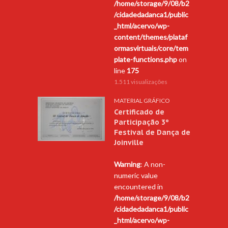
/home/storage/9/08/b2
/cidadedadanca1/public
_html/acervo/wp-
content/themes/plataf
ormasvirtuais/core/tem
plate-functions.php
on
line
175
1.511 visualizações
MATERIAL GRÁFICO
Certificado de
Participação 3º
Festival de Dança de
Joinville
Warning
: A non-
numeric value
encountered in
/home/storage/9/08/b2
/cidadedadanca1/public
_html/acervo/wp-