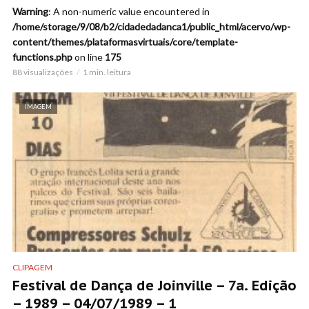
Warning
: A non-numeric value encountered in
/home/storage/9/08/b2/cidadedadanca1/public_html/acervo/wp-
content/themes/plataformasvirtuais/core/template-
functions.php
on line
175
88 visualizações
1 min. leitura
IMAGEM
CLIPAGEM
Festival de Dança de Joinville – 7a. Edição
– 1989 – 04/07/1989 – 1