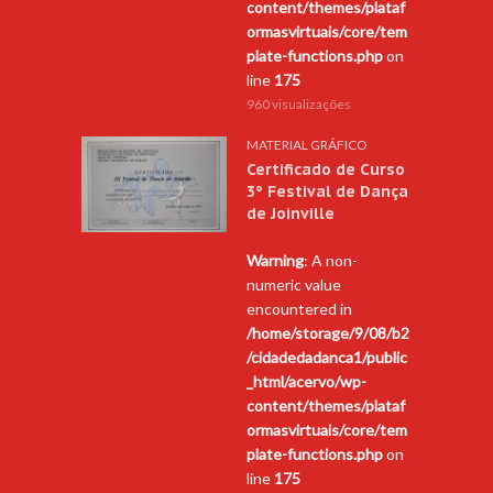
content/themes/plataf
ormasvirtuais/core/tem
plate-functions.php
on
line
175
960 visualizações
MATERIAL GRÁFICO
Certificado de Curso
3º Festival de Dança
de Joinville
Warning
: A non-
numeric value
encountered in
/home/storage/9/08/b2
/cidadedadanca1/public
_html/acervo/wp-
content/themes/plataf
ormasvirtuais/core/tem
plate-functions.php
on
line
175