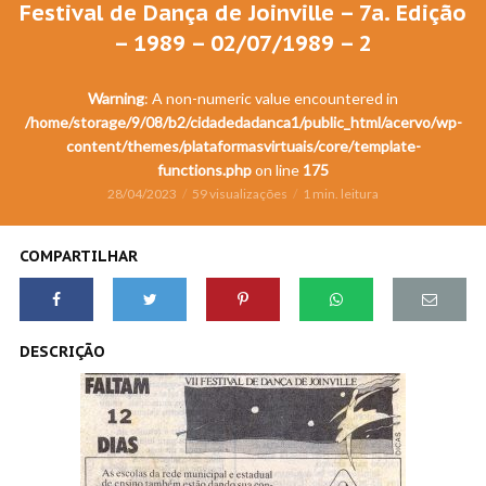
Festival de Dança de Joinville – 7a. Edição
– 1989 – 02/07/1989 – 2
Warning
: A non-numeric value encountered in
/home/storage/9/08/b2/cidadedadanca1/public_html/acervo/wp-
content/themes/plataformasvirtuais/core/template-
functions.php
on line
175
28/04/2023
59 visualizações
1 min. leitura
COMPARTILHAR
DESCRIÇÃO