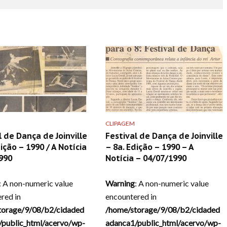
CLIPAGEM
l de Dança de Joinville
Festival de Dança de Joinville
ição – 1990 / A Notícia
– 8a. Edição – 1990 – A
990
Notícia – 04/07/1990
: A non-numeric value
Warning
: A non-numeric value
red in
encountered in
torage/9/08/b2/cidaded
/home/storage/9/08/b2/cidaded
/public_html/acervo/wp-
adanca1/public_html/acervo/wp-