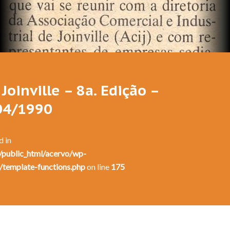
Joinville – 8a. Edição –
/04/1990
d in
public_html/acervo/wp-
/template-functions.php
on line
175