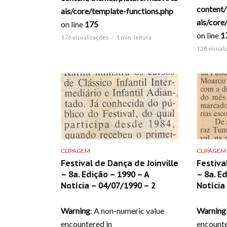
content/
ais/core/template-functions.php
ais/core
on line
175
on line
1
176 visualizações
1 min. leitura
128 visual
CLIPAGEM
CLIPAGEM
Festival de Dança de Joinville
Festiva
– 8a. Edição – 1990 – A
– 8a. E
Notícia – 04/07/1990 – 2
Notícia
Warning
: A non-numeric value
Warning
encountered in
encounte