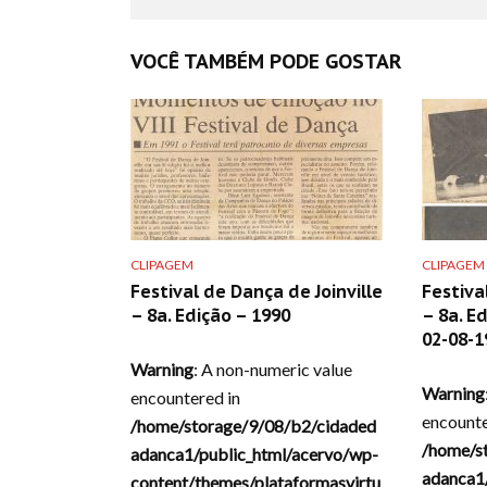
VOCÊ TAMBÉM PODE GOSTAR
CLIPAGEM
CLIPAGEM
Festival de Dança de Joinville
Festiva
– 8a. Edição – 1990
– 8a. Ed
02-08-1
Warning
: A non-numeric value
Warning
encountered in
encounte
/home/storage/9/08/b2/cidaded
/home/s
adanca1/public_html/acervo/wp-
adanca1
content/themes/plataformasvirtu