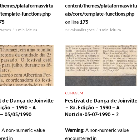
themes/plataformasvirtu
content/themes/plataformasvirtu
/template-functions.php
ais/core/template-functions.php
75
on line
175
izações
1 min. leitura
239 visualizações
1 min. leitura
CLIPAGEM
l de Dança de Joinville
Festival de Dança de Joinville
dição – 1990 – A
– 8a. Edição – 1990 – A
 – 05/05/1990
Notícia-05-07-1990 – 2
: A non-numeric value
Warning
: A non-numeric value
red in
encountered in