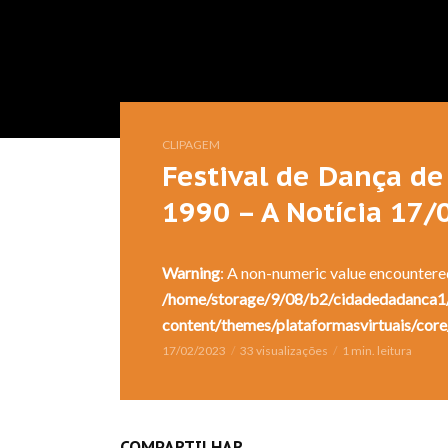
CLIPAGEM
Festival de Dança de 
1990 – A Notícia 17
Warning
: A non-numeric value encountere
/home/storage/9/08/b2/cidadedadanca1/
content/themes/plataformasvirtuais/core
17/02/2023
33 visualizações
1 min. leitura
COMPARTILHAR