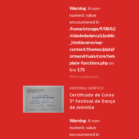
Warning
: A non-
numeric value
encountered in
/home/storage/9/08/b2
/cidadedadanca1/public
_html/acervo/wp-
content/themes/plataf
ormasvirtuais/core/tem
plate-functions.php
on
line
175
959 visualizações
MATERIAL GRÁFICO
Certificado de Curso
3º Festival de Dança
de Joinville
Warning
: A non-
numeric value
encountered in