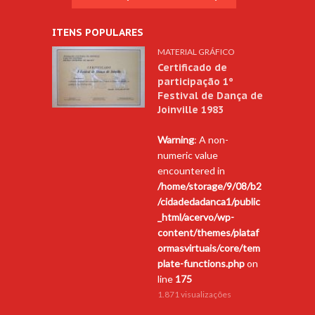
ITENS POPULARES
MATERIAL GRÁFICO
Certificado de
participação 1º
Festival de Dança de
Joinville 1983
Warning
: A non-
numeric value
encountered in
/home/storage/9/08/b2
/cidadedadanca1/public
_html/acervo/wp-
content/themes/plataf
ormasvirtuais/core/tem
plate-functions.php
on
line
175
1.871 visualizações