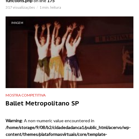
functions.php
on line
175
317 visualizações
1 min. leitura
IMAGEM
MOSTRA COMPETITIVA
Ballet Metropolitano SP
Warning
: A non-numeric value encountered in
/home/storage/9/08/b2/cidadedadanca1/public_html/acervo/wp-
content/themes/plataformasvirtuais/core/template-