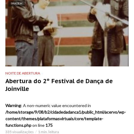
IMAGEM
NOITE DE ABERTURA
Abertura do 2º Festival de Dança de
Joinville
Warning
: A non-numeric value encountered in
/home/storage/9/08/b2/cidadedadanca1/public_html/acervo/wp-
content/themes/plataformasvirtuais/core/template-
functions.php
on line
175
335 visualizações
1 min. leitura