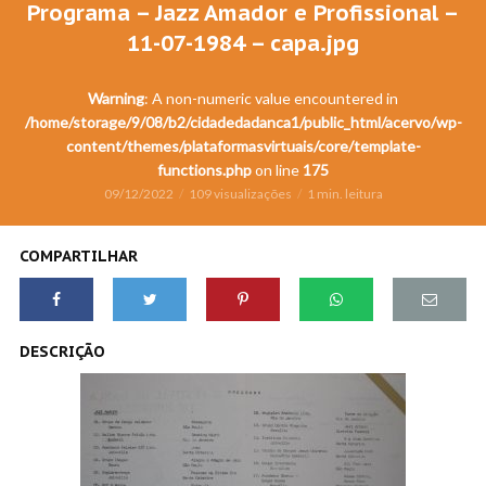
Programa – Jazz Amador e Profissional –
11-07-1984 – capa.jpg
Warning
: A non-numeric value encountered in
/home/storage/9/08/b2/cidadedadanca1/public_html/acervo/wp-
content/themes/plataformasvirtuais/core/template-
functions.php
on line
175
09/12/2022
109 visualizações
1 min. leitura
COMPARTILHAR
DESCRIÇÃO