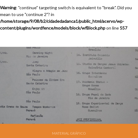
Warning
: "continue" targeting switch is equivalent to "break". Did you
mean to use "continue 2"? in
/home/storage/9/08/b2/cidadedadanca1/public_html/acervo/wp-
content/plugins/wordfence/models/block/wfBlock.php
on line
557
MATERIAL GRÁFICO