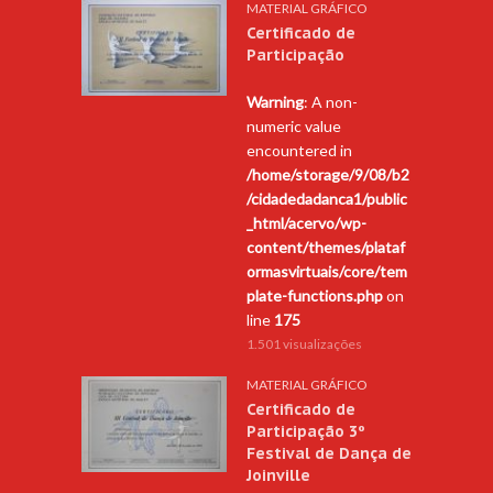
MATERIAL GRÁFICO
Certificado de
Participação
Warning
: A non-
numeric value
encountered in
/home/storage/9/08/b2
/cidadedadanca1/public
_html/acervo/wp-
content/themes/plataf
ormasvirtuais/core/tem
plate-functions.php
on
line
175
1.501 visualizações
MATERIAL GRÁFICO
Certificado de
Participação 3º
Festival de Dança de
Joinville