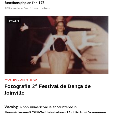
functions.php
on line
175
289 visualizações
1 min. leitura
IMAGEM
MOSTRA COMPETITIVA
Fotografia 2º Festival de Dança de
Joinville
Warning
: A non-numeric value encountered in
/home/storage/9/08/b2/cidadedadanca1/public_html/acervo/wp-