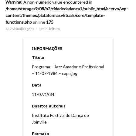
Warning
: A non-numeric value encountered in
/home/storage/9/08/b2/cidadedadanca1/public_html/acervo/wp-
content/themes/plataformasvirtuais/core/template-
functions.php
on line
175
417 visualizações
1 min. leitura
INFORMAÇÕES
Título
Programa – Jazz Amador e Profissional
– 11-07-1984 – capa.jpg
Data
11/07/1984
Direitos autorais
Instituto Festival de Dança de
Joinville
Formato