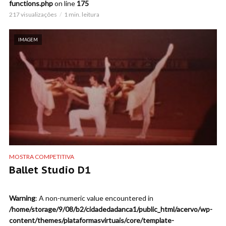
functions.php
on line
175
217 visualizações
1 min. leitura
IMAGEM
MOSTRA COMPETITIVA
Ballet Studio D1
Warning
: A non-numeric value encountered in
/home/storage/9/08/b2/cidadedadanca1/public_html/acervo/wp-
content/themes/plataformasvirtuais/core/template-