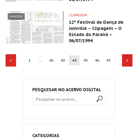
CLIPAGEM
IMAGEM
12º Festival de Dança de
Joinville – Clipagem – O
Estado do Paraná –
06/07/1994
1
…
42
43
44
45
46
47
PESQUISAR NO ACERVO DIGITAL
CATEGORIAS