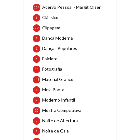
Acervo Pessoal - Margit Olsen
104
Clássico
6
Clipagem
2292
Dança Moderna
1
Danças Populares
1
Folclore
6
Fotografia
83
Material Gráfico
449
Meia Ponta
1
Moderno Infantil
2
Mostra Competitiva
50
Noite de Abertura
2
Noite de Gala
1