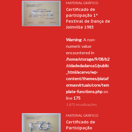
MATERIAL GRÁFICO
Certificado de
participação 1º
Festival de Dança de
Joinville 1983
Warning
: A non-
numeric value
encountered in
/home/storage/9/08/b2
/cidadedadanca1/public
_html/acervo/wp-
content/themes/plataf
ormasvirtuais/core/tem
plate-functions.php
on
line
175
1.872 visualizações
MATERIAL GRÁFICO
Certificado de
Participação