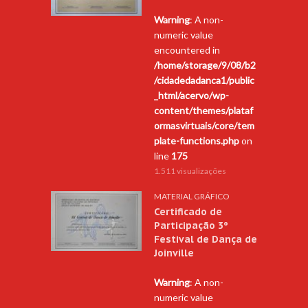
Warning
: A non-
numeric value
encountered in
/home/storage/9/08/b2
/cidadedadanca1/public
_html/acervo/wp-
content/themes/plataf
ormasvirtuais/core/tem
plate-functions.php
on
line
175
1.511 visualizações
MATERIAL GRÁFICO
Certificado de
Participação 3º
Festival de Dança de
Joinville
Warning
: A non-
numeric value