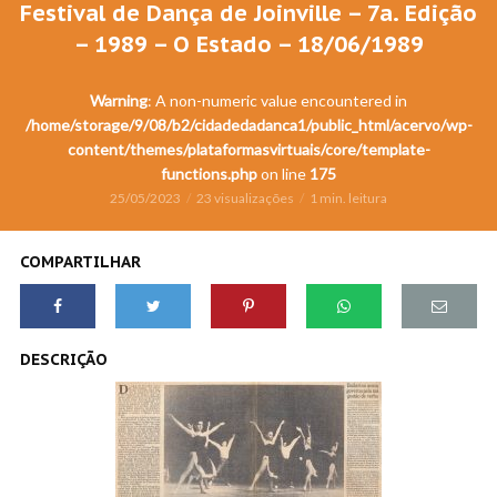
Festival de Dança de Joinville – 7a. Edição
– 1989 – O Estado – 18/06/1989
Warning
: A non-numeric value encountered in
/home/storage/9/08/b2/cidadedadanca1/public_html/acervo/wp-
content/themes/plataformasvirtuais/core/template-
functions.php
on line
175
25/05/2023
23 visualizações
1 min. leitura
COMPARTILHAR
DESCRIÇÃO