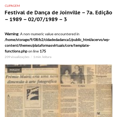
CLIPAGEM
Festival de Dança de Joinville – 7a. Edição
– 1989 – 02/07/1989 – 3
Warning
: A non-numeric value encountered in
/home/storage/9/08/b2/cidadedadanca1/public_html/acervo/wp-
content/themes/plataformasvirtuais/core/template-
functions.php
on line
175
209 visualizações
1 min. leitura
IMAGEM