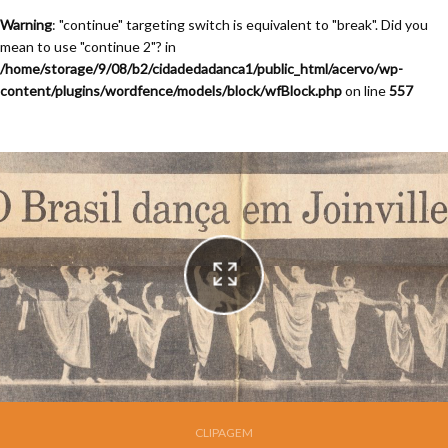
Warning
: "continue" targeting switch is equivalent to "break". Did you
mean to use "continue 2"? in
/home/storage/9/08/b2/cidadedadanca1/public_html/acervo/wp-
content/plugins/wordfence/models/block/wfBlock.php
on line
557
Festival de Dança de Joinville - 7a. Edição - 1989
CLIPAGEM