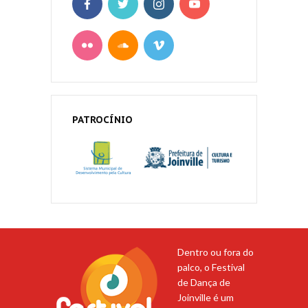
PATROCÍNIO
Dentro ou fora do
palco, o Festival
de Dança de
Joinville é um