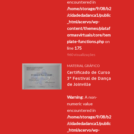
encountered in
/home/storage/9/08/b2
/cidadedadanca1/public
_html/acervo/wp-
content/themes/plataf
ormasvirtuais/core/tem
plate-functions.php
on
line
175
960 visualizações
MATERIAL GRÁFICO
Certificado de Curso
3º Festival de Dança
de Joinville
Warning
: A non-
numeric value
encountered in
/home/storage/9/08/b2
/cidadedadanca1/public
_html/acervo/wp-