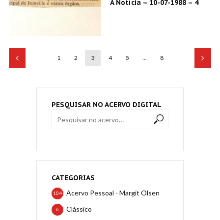
A Notícia – 10-07-1988 – 4
1
2
3
4
5
…
8
PESQUISAR NO ACERVO DIGITAL
CATEGORIAS
Acervo Pessoal - Margit Olsen
104
Clássico
6