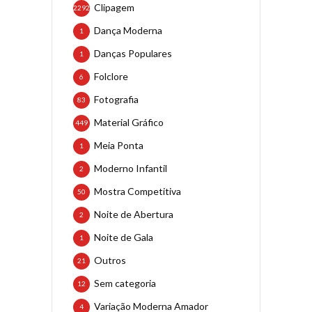
Clipagem
2292
Dança Moderna
1
Danças Populares
1
Folclore
6
Fotografia
83
Material Gráfico
449
Meia Ponta
1
Moderno Infantil
2
Mostra Competitiva
50
Noite de Abertura
2
Noite de Gala
1
Outros
21
Sem categoria
12
Variação Moderna Amador
4