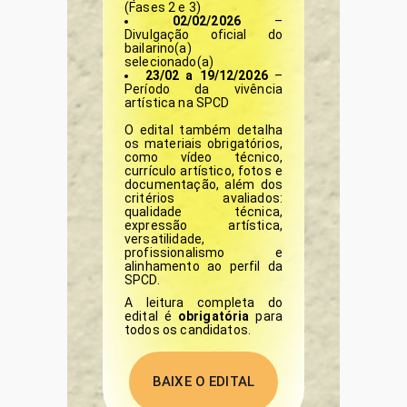
(Fases 2 e 3)
02/02/2026
–
Divulgação oficial do
bailarino(a)
selecionado(a)
23/02 a 19/12/2026
–
Período da vivência
artística na SPCD
O edital também detalha
os materiais obrigatórios,
como vídeo técnico,
currículo artístico, fotos e
documentação, além dos
critérios avaliados:
qualidade técnica,
expressão artística,
versatilidade,
profissionalismo e
alinhamento ao perfil da
SPCD.
A leitura completa do
edital é
obrigatória
para
todos os candidatos.
BAIXE O EDITAL