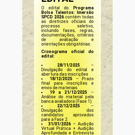
O edital do
Programa
Bolsa Talentos: Imersão
SPCD 2026
contém todas
as diretrizes oficiais do
processo seletivo,
incluindo fases, regras,
documentações, critérios
de avaliação e
orientações obrigatórias.
Cronograma oficial do
edital:
28/11/2025
–
Divulgação do edital e
abertura das inscrições
18/12/2025
– Prazo
final para inscrições e
envio de materiais
19 a 21/12/2025
–
Análise do material pela
banca avaliadora (Fase 1)
22/12/2025
–
Divulgação dos
candidatos aprovados
para a Fase 2
31/01/2026
– Audição
Virtual Prática + Audição
Aprofundada e Entrevista