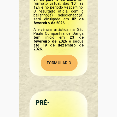
formato virtual, das
10h às
12h
e no período vespertino.
O resultado oficial com o
bailarino(a) selecionado(a)
será divulgado em
02 de
fevereiro de 2026
.
A vivência artística na São
Paulo Companhia de Dança
tem início em
23 de
fevereiro de 2026
e segue
até
19 de dezembro de
2026
.
FORMULÁRIO
PRÉ-