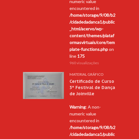
numeric value
encountered in
/home/storage/9/08/b2
/cidadedadanca1/public
_html/acervo/wp-
content/themes/plataf
ormasvirtuais/core/tem
plate-functions.php
on
line
175
960 visualizações
MATERIAL GRÁFICO
Certificado de Curso
3º Festival de Dança
de Joinville
Warning
: A non-
numeric value
encountered in
/home/storage/9/08/b2
/cidadedadanca1/public