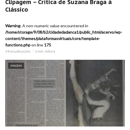
Clipagem – Crítica de Suzana Braga á
Clássico
Warning
: A non-numeric value encountered in
/home/storage/9/08/b2/cidadedadanca1/public_html/acervo/wp-
content/themes/plataformasvirtuais/core/template-
functions.php
on line
175
34 visualizações
1 min. leitura
IMAGEM