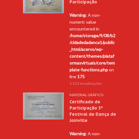
Participação
Warning
: A non-
numeric value
encountered in
/home/storage/9/08/b2
/cidadedadanca1/public
_html/acervo/wp-
content/themes/plataf
ormasvirtuais/core/tem
plate-functions.php
on
line
175
1.511 visualizações
MATERIAL GRÁFICO
Certificado de
Participação 3º
Festival de Dança de
Joinville
Warning
: A non-