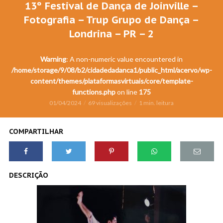
13º Festival de Dança de Joinville –
Fotografia – Trup Grupo de Dança –
Londrina – PR – 2
Warning
: A non-numeric value encountered in
/home/storage/9/08/b2/cidadedadanca1/public_html/acervo/wp-
content/themes/plataformasvirtuais/core/template-
functions.php
on line
175
01/04/2024
69 visualizações
1 min. leitura
COMPARTILHAR
DESCRIÇÃO