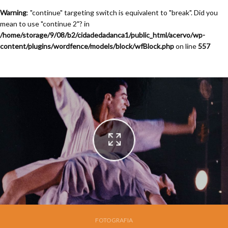
Warning
: "continue" targeting switch is equivalent to "break". Did you
mean to use "continue 2"? in
/home/storage/9/08/b2/cidadedadanca1/public_html/acervo/wp-
content/plugins/wordfence/models/block/wfBlock.php
on line
557
Festival de Dança de jOinville - 13a. Edição - 1995
FOTOGRAFIA