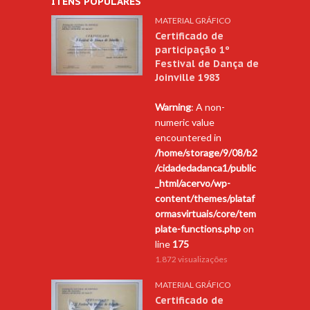
ITENS POPULARES
MATERIAL GRÁFICO
Certificado de
participação 1º
Festival de Dança de
Joinville 1983
Warning
: A non-
numeric value
encountered in
/home/storage/9/08/b2
/cidadedadanca1/public
_html/acervo/wp-
content/themes/plataf
ormasvirtuais/core/tem
plate-functions.php
on
line
175
1.872 visualizações
MATERIAL GRÁFICO
Certificado de