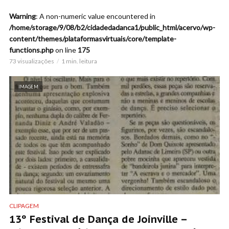
Warning
: A non-numeric value encountered in
/home/storage/9/08/b2/cidadedadanca1/public_html/acervo/wp-
content/themes/plataformasvirtuais/core/template-
functions.php
on line
175
73 visualizações
1 min. leitura
IMAGEM
CLIPAGEM
13º Festival de Dança de Joinville –