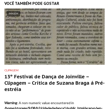
VOCÊ TAMBÉM PODE GOSTAR
IMAGEM
CLIPAGEM
13º Festival de Dança de Joinville –
Clipagem – Crítica de Suzana Braga á Pré-
estréia
Warning
: A non-numeric value encountered in
/home/storage/9/08/b2/cidadedadanca1/public_html/acervo/wp-