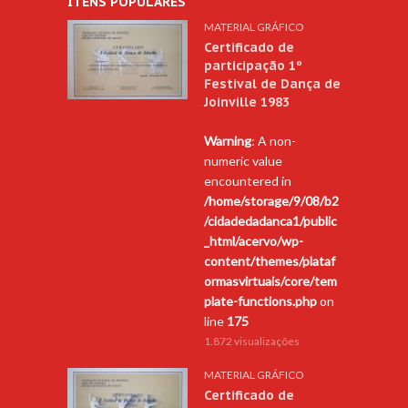
ITENS POPULARES
MATERIAL GRÁFICO
Certificado de
participação 1º
Festival de Dança de
Joinville 1983
Warning
: A non-
numeric value
encountered in
/home/storage/9/08/b2
/cidadedadanca1/public
_html/acervo/wp-
content/themes/plataf
ormasvirtuais/core/tem
plate-functions.php
on
line
175
1.872 visualizações
MATERIAL GRÁFICO
Certificado de