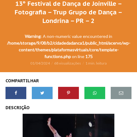
13º Festival de Dança de Joinville –
Fotografia – Trup Grupo de Dança –
Londrina – PR – 2
Warning
: A non-numeric value encountered in
/home/storage/9/08/b2/cidadedadanca1/public_html/acervo/wp-
content/themes/plataformasvirtuais/core/template-
functions.php
on line
175
01/04/2024
68 visualizações
1 min. leitura
COMPARTILHAR
DESCRIÇÃO