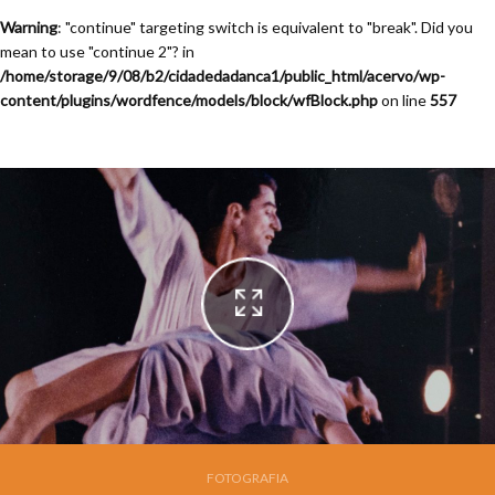
Warning
: "continue" targeting switch is equivalent to "break". Did you
mean to use "continue 2"? in
/home/storage/9/08/b2/cidadedadanca1/public_html/acervo/wp-
content/plugins/wordfence/models/block/wfBlock.php
on line
557
Festival de Dança de jOinville - 13a. Edição - 1995
FOTOGRAFIA