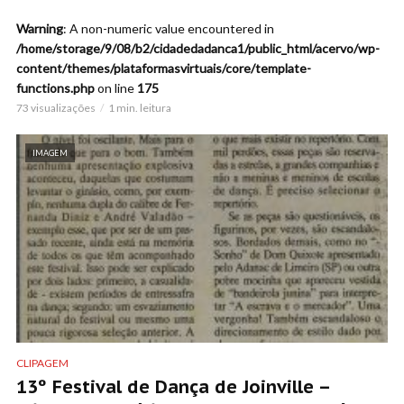
Warning
: A non-numeric value encountered in
/home/storage/9/08/b2/cidadedadanca1/public_html/acervo/wp-
content/themes/plataformasvirtuais/core/template-
functions.php
on line
175
73 visualizações
1 min. leitura
IMAGEM
CLIPAGEM
13º Festival de Dança de Joinville –