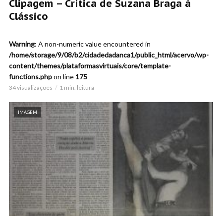
Clipagem – Crítica de Suzana Braga á
Clássico
Warning
: A non-numeric value encountered in
/home/storage/9/08/b2/cidadedadanca1/public_html/acervo/wp-
content/themes/plataformasvirtuais/core/template-
functions.php
on line
175
34 visualizações
1 min. leitura
IMAGEM