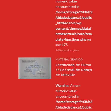
numeric value
encountered in
/home/storage/9/08/b2
/cidadedadanca1/public
_html/acervo/wp-
content/themes/plataf
ormasvirtuais/core/tem
plate-functions.php
on
line
175
960 visualizações
MATERIAL GRÁFICO
Certificado de Curso
3º Festival de Dança
de Joinville
Warning
: A non-
numeric value
encountered in
/home/storage/9/08/b2
/cidadedadanca1/public