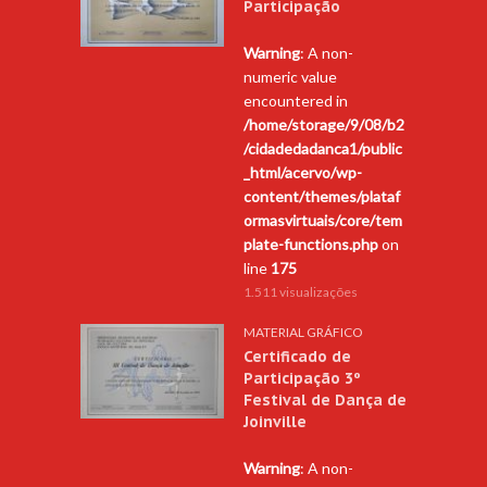
Participação
Warning
: A non-
numeric value
encountered in
/home/storage/9/08/b2
/cidadedadanca1/public
_html/acervo/wp-
content/themes/plataf
ormasvirtuais/core/tem
plate-functions.php
on
line
175
1.511 visualizações
MATERIAL GRÁFICO
Certificado de
Participação 3º
Festival de Dança de
Joinville
Warning
: A non-