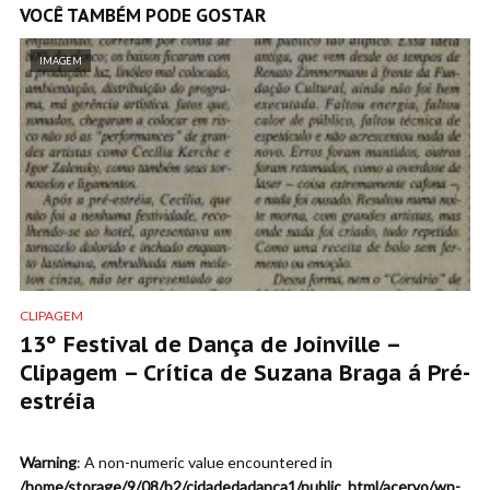
VOCÊ TAMBÉM PODE GOSTAR
IMAGEM
CLIPAGEM
13º Festival de Dança de Joinville –
Clipagem – Crítica de Suzana Braga á Pré-
estréia
Warning
: A non-numeric value encountered in
/home/storage/9/08/b2/cidadedadanca1/public_html/acervo/wp-