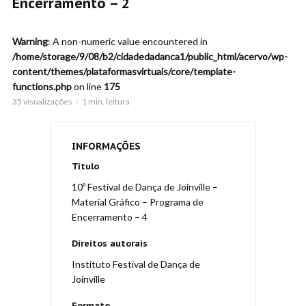
Encerramento – 2
Warning
: A non-numeric value encountered in
/home/storage/9/08/b2/cidadedadanca1/public_html/acervo/wp-
content/themes/plataformasvirtuais/core/template-
functions.php
on line
175
35 visualizações
1 min. leitura
INFORMAÇÕES
Título
10º Festival de Dança de Joinville –
Material Gráfico – Programa de
Encerramento – 4
Direitos autorais
Instituto Festival de Dança de
Joinville
Formato