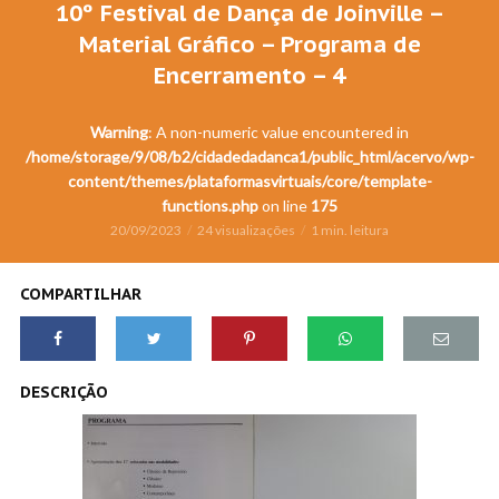
10º Festival de Dança de Joinville –
Material Gráfico – Programa de
Encerramento – 4
Warning
: A non-numeric value encountered in
/home/storage/9/08/b2/cidadedadanca1/public_html/acervo/wp-
content/themes/plataformasvirtuais/core/template-
functions.php
on line
175
20/09/2023
24 visualizações
1 min. leitura
COMPARTILHAR
DESCRIÇÃO