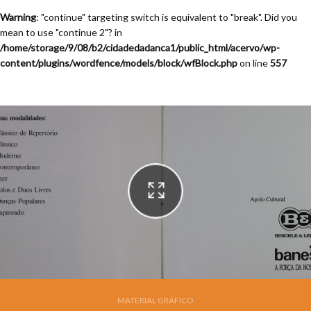
Warning
: "continue" targeting switch is equivalent to "break". Did you
mean to use "continue 2"? in
/home/storage/9/08/b2/cidadedadanca1/public_html/acervo/wp-
content/plugins/wordfence/models/block/wfBlock.php
on line
557
MATERIAL GRÁFICO