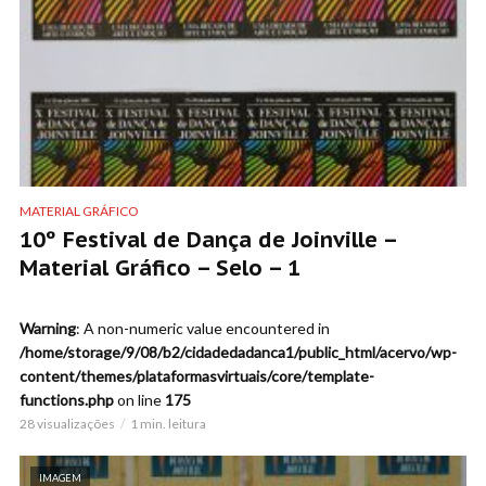
MATERIAL GRÁFICO
10º Festival de Dança de Joinville –
Material Gráfico – Selo – 1
Warning
: A non-numeric value encountered in
/home/storage/9/08/b2/cidadedadanca1/public_html/acervo/wp-
content/themes/plataformasvirtuais/core/template-
functions.php
on line
175
28 visualizações
1 min. leitura
IMAGEM