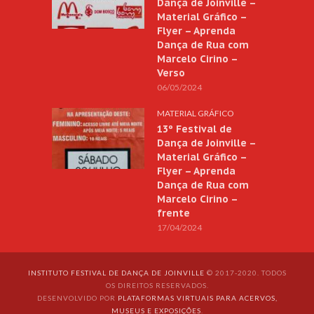
Dança de Joinville –
Material Gráfico –
Flyer – Aprenda
Dança de Rua com
Marcelo Cirino –
Verso
06/05/2024
MATERIAL GRÁFICO
13º Festival de
Dança de Joinville –
Material Gráfico –
Flyer – Aprenda
Dança de Rua com
Marcelo Cirino –
frente
17/04/2024
INSTITUTO FESTIVAL DE DANÇA DE JOINVILLE
© 2017-2020. TODOS
OS DIREITOS RESERVADOS.
DESENVOLVIDO POR
PLATAFORMAS VIRTUAIS PARA ACERVOS,
MUSEUS E EXPOSIÇÕES
.