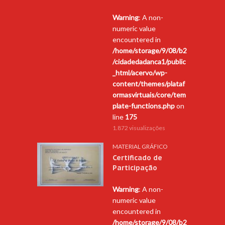
Warning
: A non-
numeric value
encountered in
/home/storage/9/08/b2
/cidadedadanca1/public
_html/acervo/wp-
content/themes/plataf
ormasvirtuais/core/tem
plate-functions.php
on
line
175
1.872 visualizações
MATERIAL GRÁFICO
Certificado de
Participação
Warning
: A non-
numeric value
encountered in
/home/storage/9/08/b2