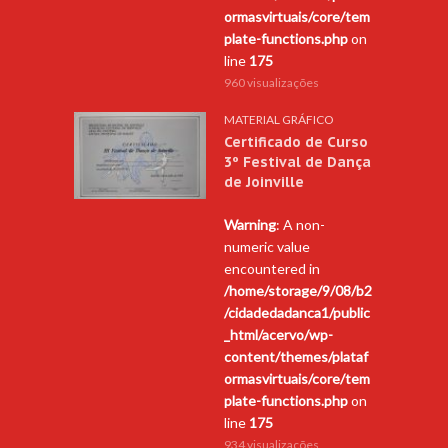
ormasvirtuais/core/tem
plate-functions.php
on
line
175
960 visualizações
MATERIAL GRÁFICO
Certificado de Curso
3º Festival de Dança
de Joinville
Warning
: A non-
numeric value
encountered in
/home/storage/9/08/b2
/cidadedadanca1/public
_html/acervo/wp-
content/themes/plataf
ormasvirtuais/core/tem
plate-functions.php
on
line
175
934 visualizações