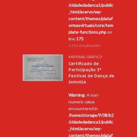
/cidadedadanca1/public
_html/acervo/wp-
content/themes/plataf
ormasvirtuais/core/tem
plate-functions.php
on
line
175
1.511 visualizações
MATERIAL GRÁFICO
Certificado de
Participação 3º
Festival de Dança de
Joinville
Warning
: A non-
numeric value
encountered in
/home/storage/9/08/b2
/cidadedadanca1/public
_html/acervo/wp-
content/themes/plataf