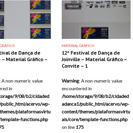
IMAGEM
 GRÁFICO
MATERIAL GRÁFICO
tival de Dança de
12º Festival de Dança de
e – Material Gráfico –
Joinville – Material Gráfico –
Convite – 1
: A non-numeric value
Warning
: A non-numeric value
red in
encountered in
torage/9/08/b2/cidaded
/home/storage/9/08/b2/cidaded
/public_html/acervo/wp-
adanca1/public_html/acervo/wp-
themes/plataformasvirtu
content/themes/plataformasvirtu
/template-functions.php
ais/core/template-functions.php
75
on line
175