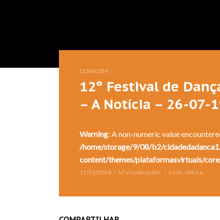
CLIPAGEM
12º Festival de Danç
– A Notícia – 26-07-
Warning
: A non-numeric value encountere
/home/storage/9/08/b2/cidadedadanca1/
content/themes/plataformasvirtuais/core
15/01/2024
13 visualizações
1 min. leitura
COMPARTILHAR