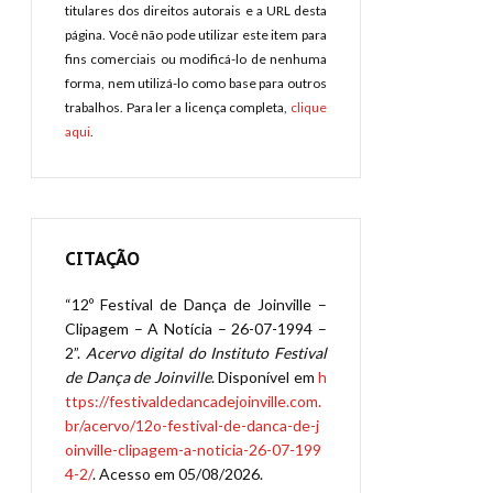
titulares dos direitos autorais e a URL desta
página. Você não pode utilizar este item para
fins comerciais ou modificá-lo de nenhuma
forma, nem utilizá-lo como base para outros
trabalhos. Para ler a licença completa,
clique
aqui
.
CITAÇÃO
“12º Festival de Dança de Joinville –
Clipagem – A Notícia – 26-07-1994 –
2”.
Acervo digital do Instituto Festival
de Dança de Joinville
. Disponível em
h
ttps://festivaldedancadejoinville.com.
br/acervo/12o-festival-de-danca-de-j
oinville-clipagem-a-noticia-26-07-199
4-2/
. Acesso em 05/08/2026.