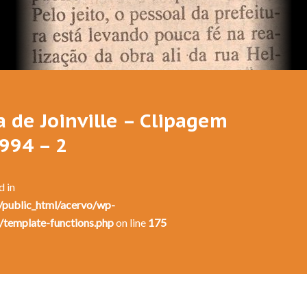
Festival de Dança de Joinville - 12a. Edição - 1994
a de Joinville – Clipagem
1994 – 2
d in
public_html/acervo/wp-
/template-functions.php
on line
175