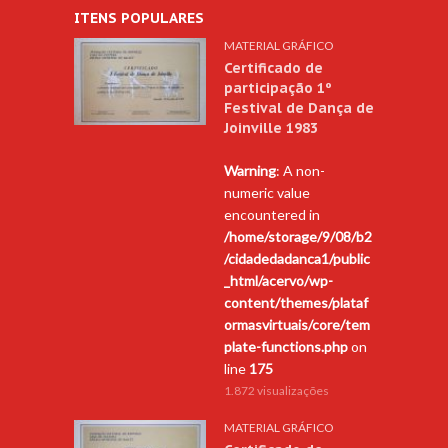
ITENS POPULARES
MATERIAL GRÁFICO
Certificado de
participação 1º
Festival de Dança de
Joinville 1983
Warning
: A non-
numeric value
encountered in
/home/storage/9/08/b2
/cidadedadanca1/public
_html/acervo/wp-
content/themes/plataf
ormasvirtuais/core/tem
plate-functions.php
on
line
175
1.872 visualizações
MATERIAL GRÁFICO