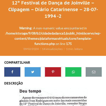
12º Festival de Dança de Joinville –
Clipagem – Diário Catarinense – 28-07-
1994 -2
Warning
: A non-numeric value encountered in
/home/storage/9/08/b2/cidadedadanca1/public_html/acervo/wp-
content/themes/plataformasvirtuais/core/template-
functions.php
on line
175
09/02/2024
14 visualizações
1 min. leitura
COMPARTILHAR
DESCRIÇÃO