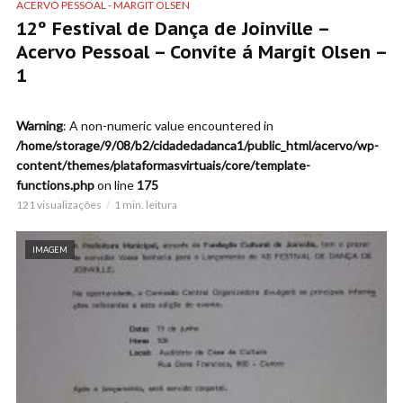
ACERVO PESSOAL - MARGIT OLSEN
12º Festival de Dança de Joinville –
Acervo Pessoal – Convite á Margit Olsen –
1
Warning
: A non-numeric value encountered in
/home/storage/9/08/b2/cidadedadanca1/public_html/acervo/wp-
content/themes/plataformasvirtuais/core/template-
functions.php
on line
175
121 visualizações
1 min. leitura
IMAGEM