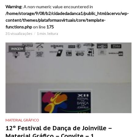
Warning
: A non-numeric value encountered in
/home/storage/9/08/b2/cidadedadanca1/public_html/acervo/wp-
content/themes/plataformasvirtuais/core/template-
functions.php
on line
175
31 visualizações
1 min. leitura
IMAGEM
MATERIAL GRÁFICO
12º Festival de Dança de Joinville –
Material Gráfico – Convite – 1