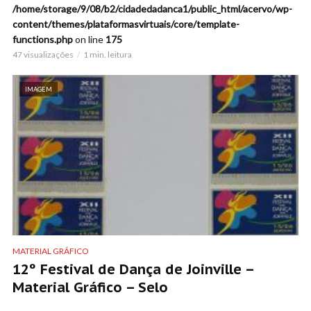
/home/storage/9/08/b2/cidadedadanca1/public_html/acervo/wp-
content/themes/plataformasvirtuais/core/template-
functions.php
on line
175
47 visualizações
1 min. leitura
IMAGEM
MATERIAL GRÁFICO
12º Festival de Dança de Joinville –
Material Gráfico – Selo