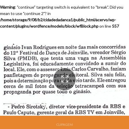
Warning
: "continue" targeting switch is equivalent to "break". Did you
mean to use "continue 2"? in
/home/storage/9/08/b2/cidadedadanca1/public_html/acervo/wp-
content/plugins/wordfence/models/block/wfBlock.php
on line
557
Festival de Dança de Joinville - 12a. Edição - 1994
CLIPAGEM