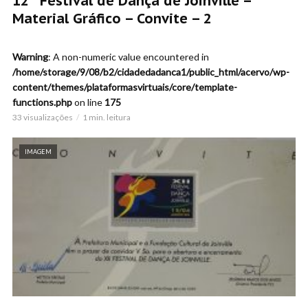
12º Festival de Dança de Joinville –
Material Gráfico – Convite – 2
Warning
: A non-numeric value encountered in
/home/storage/9/08/b2/cidadedadanca1/public_html/acervo/wp-
content/themes/plataformasvirtuais/core/template-
functions.php
on line
175
33 visualizações
1 min. leitura
IMAGEM