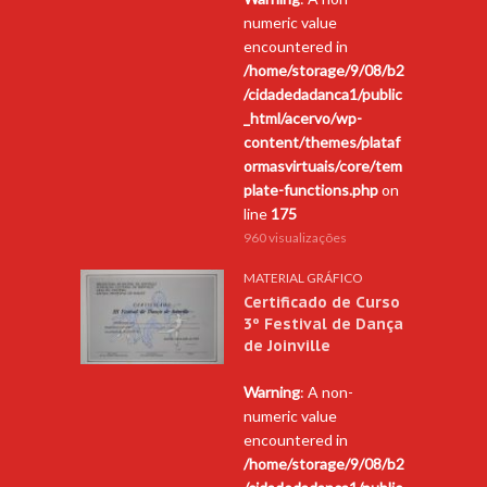
numeric value
encountered in
/home/storage/9/08/b2
/cidadedadanca1/public
_html/acervo/wp-
content/themes/plataf
ormasvirtuais/core/tem
plate-functions.php
on
line
175
960 visualizações
MATERIAL GRÁFICO
Certificado de Curso
3º Festival de Dança
de Joinville
Warning
: A non-
numeric value
encountered in
/home/storage/9/08/b2