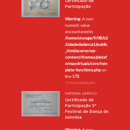
Certificado de
Participação
Warning
: A non-
numeric value
encountered in
/home/storage/9/08/b2
/cidadedadanca1/public
_html/acervo/wp-
content/themes/plataf
ormasvirtuais/core/tem
plate-functions.php
on
line
175
1.511 visualizações
MATERIAL GRÁFICO
Certificado de
Participação 3º
Festival de Dança de
Joinville
Warning
: A non-