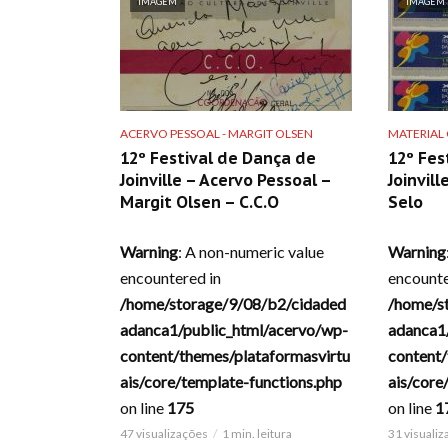
IMAGEM
IMAGEM
ACERVO PESSOAL - MARGIT OLSEN
MATERIAL
12º Festival de Dança de
12º Fes
Joinville – Acervo Pessoal –
Joinvill
Margit Olsen – C.C.O
Selo
Warning
: A non-numeric value
Warning
encountered in
encounte
/home/storage/9/08/b2/cidaded
/home/s
adanca1/public_html/acervo/wp-
adanca1
content/themes/plataformasvirtu
content/
ais/core/template-functions.php
ais/core
on line
175
on line
1
47 visualizações
1 min. leitura
31 visuali