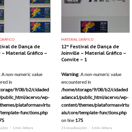
IMAGEM
 GRÁFICO
MATERIAL GRÁFICO
tival de Dança de
12º Festival de Dança de
e – Material Gráfico –
Joinville – Material Gráfico –
Convite – 1
: A non-numeric value
Warning
: A non-numeric value
red in
encountered in
torage/9/08/b2/cidaded
/home/storage/9/08/b2/cidaded
/public_html/acervo/wp-
adanca1/public_html/acervo/wp-
themes/plataformasvirtu
content/themes/plataformasvirtu
/template-functions.php
ais/core/template-functions.php
75
on line
175
zações
1 min. leitura
31 visualizações
1 min. leitura