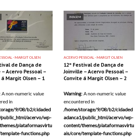
IMAGEM
SSOAL - MARGIT OLSEN
ACERVO PESSOAL - MARGIT OLSEN
tival de Dança de
12º Festival de Dança de
le – Acervo Pessoal –
Joinville – Acervo Pessoal –
 á Margit Olsen – 1
Convite á Margit Olsen – 2
: A non-numeric value
Warning
: A non-numeric value
red in
encountered in
torage/9/08/b2/cidaded
/home/storage/9/08/b2/cidaded
/public_html/acervo/wp-
adanca1/public_html/acervo/wp-
themes/plataformasvirtu
content/themes/plataformasvirtu
/template-functions.php
ais/core/template-functions.php