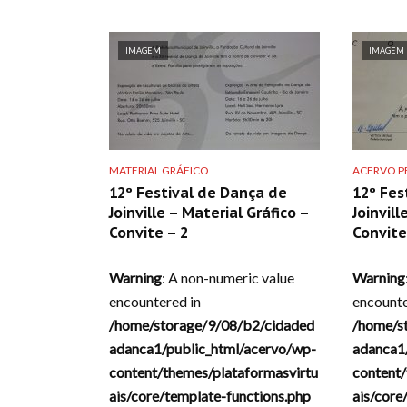
IMAGEM
IMAGEM
MATERIAL GRÁFICO
ACERVO PE
12º Festival de Dança de
12º Fes
Joinville – Material Gráfico –
Joinvil
Convite – 2
Convite
Warning
: A non-numeric value
Warning
encountered in
encounte
/home/storage/9/08/b2/cidaded
/home/s
adanca1/public_html/acervo/wp-
adanca1
content/themes/plataformasvirtu
content/
ais/core/template-functions.php
ais/core