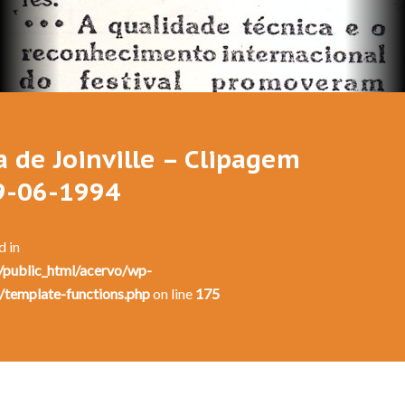
Festival de Dança de Joinville - 12a. Edição - 1994
a de Joinville – Clipagem
19-06-1994
d in
public_html/acervo/wp-
/template-functions.php
on line
175