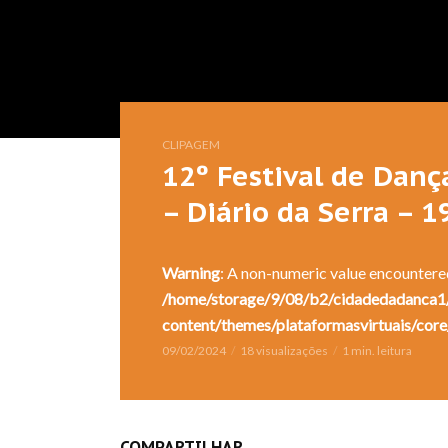
CLIPAGEM
12º Festival de Danç
– Diário da Serra – 
Warning
: A non-numeric value encountere
/home/storage/9/08/b2/cidadedadanca1/
content/themes/plataformasvirtuais/core
09/02/2024
18 visualizações
1 min. leitura
COMPARTILHAR