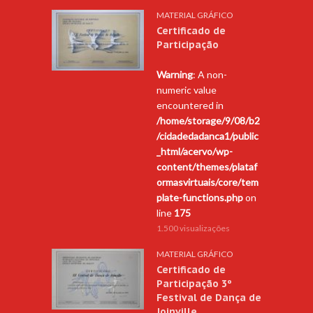
MATERIAL GRÁFICO
Certificado de
Participação
Warning
: A non-
numeric value
encountered in
/home/storage/9/08/b2
/cidadedadanca1/public
_html/acervo/wp-
content/themes/plataf
ormasvirtuais/core/tem
plate-functions.php
on
line
175
1.500 visualizações
MATERIAL GRÁFICO
Certificado de
Participação 3º
Festival de Dança de
Joinville