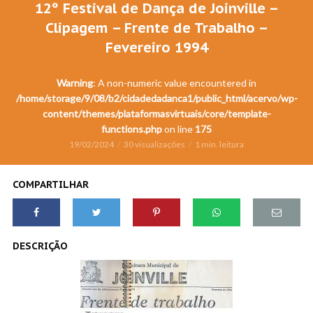
12º Festival de Dança de Joinville –
Clipagem – Frente de Trabalho –
Fevereiro 1994
Warning
: A non-numeric value encountered in
/home/storage/9/08/b2/cidadedadanca1/public_html/acervo/wp-
content/themes/plataformasvirtuais/core/template-
functions.php
on line
175
19/02/2024
30 visualizações
1 min. leitura
COMPARTILHAR
DESCRIÇÃO