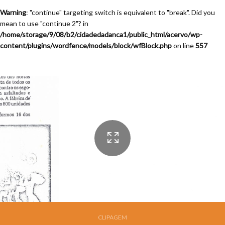
Warning
: "continue" targeting switch is equivalent to "break". Did you
mean to use "continue 2"? in
/home/storage/9/08/b2/cidadedadanca1/public_html/acervo/wp-
content/plugins/wordfence/models/block/wfBlock.php
on line
557
Festival de Dança de Joinville - 12a. Edição - 1994
CLIPAGEM