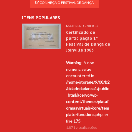
CONHEÇA O FESTIVAL DE DANÇA
ITENS POPULARES
MATERIAL GRÁFICO
Certificado de
participação 1º
Festival de Dança de
Joinville 1983
Warning
: A non-
numeric value
encountered in
/home/storage/9/08/b2
/cidadedadanca1/public
_html/acervo/wp-
content/themes/plataf
ormasvirtuais/core/tem
plate-functions.php
on
line
175
1.871 visualizações