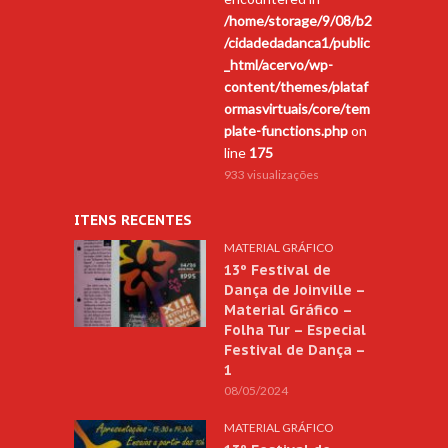
/home/storage/9/08/b2
/cidadedadanca1/public
_html/acervo/wp-
content/themes/plataf
ormasvirtuais/core/tem
plate-functions.php
on
line
175
933 visualizações
ITENS RECENTES
MATERIAL GRÁFICO
13º Festival de
Dança de Joinville –
Material Gráfico –
Folha Tur – Especial
Festival de Dança –
1
08/05/2024
MATERIAL GRÁFICO