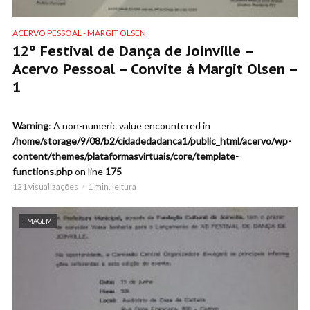
ACERVO PESSOAL - MARGIT OLSEN
12º Festival de Dança de Joinville –
Acervo Pessoal – Convite á Margit Olsen –
1
Warning
: A non-numeric value encountered in
/home/storage/9/08/b2/cidadedadanca1/public_html/acervo/wp-
content/themes/plataformasvirtuais/core/template-
functions.php
on line
175
121 visualizações
1 min. leitura
IMAGEM