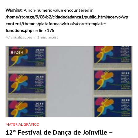
Warning
: A non-numeric value encountered in
/home/storage/9/08/b2/cidadedadanca1/public_html/acervo/wp-
content/themes/plataformasvirtuais/core/template-
functions.php
on line
175
47 visualizações
1 min. leitura
IMAGEM
MATERIAL GRÁFICO
12º Festival de Dança de Joinville –