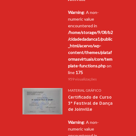
Warning
: A non-
numeric value
encountered in
/home/storage/9/08/b2
/cidadedadanca1/public
_html/acervo/wp-
content/themes/plataf
ormasvirtuais/core/tem
plate-functions.php
on
line
175
959 visualizações
MATERIAL GRÁFICO
Certificado de Curso
3º Festival de Dança
de Joinville
Warning
: A non-
numeric value
encountered in