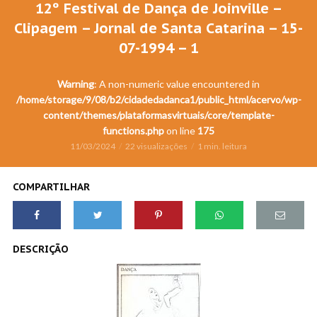
12º Festival de Dança de Joinville –
Clipagem – Jornal de Santa Catarina – 15-
07-1994 – 1
Warning
: A non-numeric value encountered in
/home/storage/9/08/b2/cidadedadanca1/public_html/acervo/wp-
content/themes/plataformasvirtuais/core/template-
functions.php
on line
175
11/03/2024
22 visualizações
1 min. leitura
COMPARTILHAR
DESCRIÇÃO