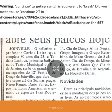
Warning
: "continue" targeting switch is equivalent to "break". Did you
mean to use "continue 2"? in
/home/storage/9/08/b2/cidadedadanca1/public_html/acervo/wp-
content/plugins/wordfence/models/block/wfBlock.php
on line
557
CLIPAGEM