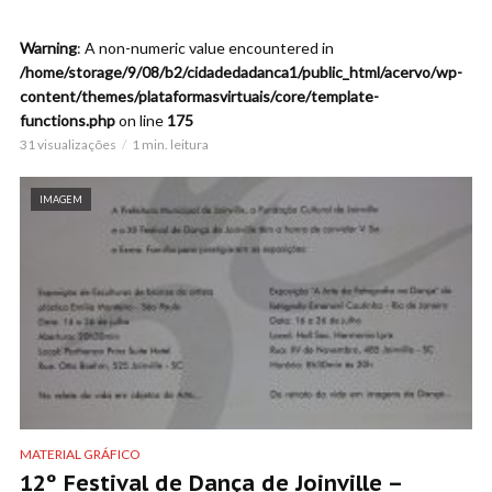
Warning
: A non-numeric value encountered in
/home/storage/9/08/b2/cidadedadanca1/public_html/acervo/wp-
content/themes/plataformasvirtuais/core/template-
functions.php
on line
175
31 visualizações
1 min. leitura
IMAGEM
MATERIAL GRÁFICO
12º Festival de Dança de Joinville –