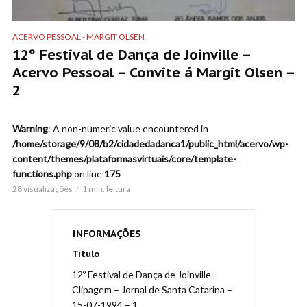
ACERVO PESSOAL - MARGIT OLSEN
12º Festival de Dança de Joinville –
Acervo Pessoal – Convite á Margit Olsen –
2
Warning
: A non-numeric value encountered in
/home/storage/9/08/b2/cidadedadanca1/public_html/acervo/wp-
content/themes/plataformasvirtuais/core/template-
functions.php
on line
175
28 visualizações
1 min. leitura
INFORMAÇÕES
Título
12º Festival de Dança de Joinville –
Clipagem – Jornal de Santa Catarina –
15-07-1994 – 1