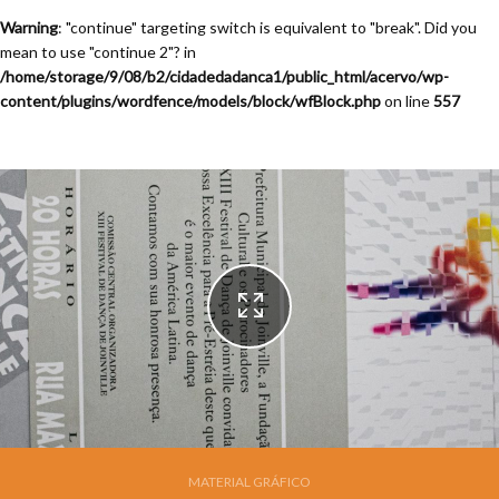
Warning
: "continue" targeting switch is equivalent to "break". Did you
mean to use "continue 2"? in
/home/storage/9/08/b2/cidadedadanca1/public_html/acervo/wp-
content/plugins/wordfence/models/block/wfBlock.php
on line
557
???????????????????
MATERIAL GRÁFICO