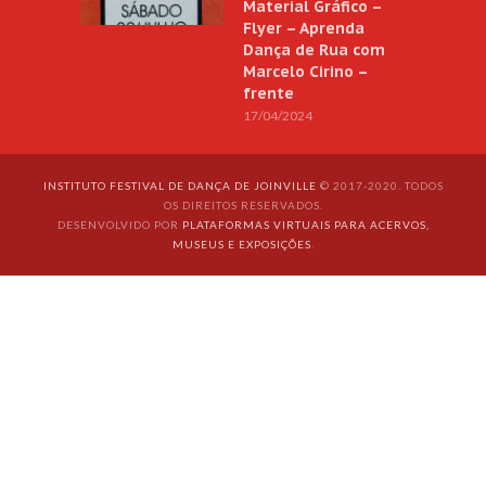
Material Gráfico –
Flyer – Aprenda
Dança de Rua com
Marcelo Cirino –
frente
17/04/2024
INSTITUTO FESTIVAL DE DANÇA DE JOINVILLE
© 2017-2020. TODOS
OS DIREITOS RESERVADOS.
DESENVOLVIDO POR
PLATAFORMAS VIRTUAIS PARA ACERVOS,
MUSEUS E EXPOSIÇÕES
.