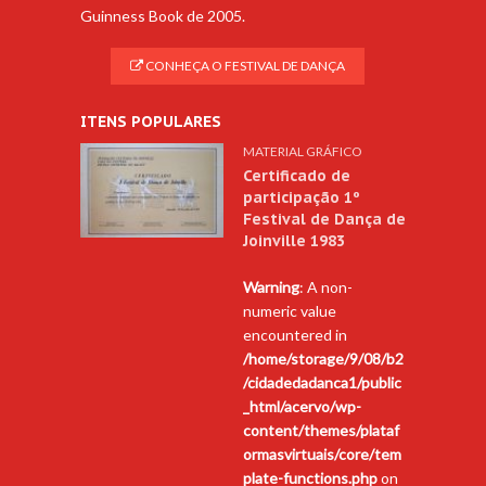
Guinness Book de 2005.
CONHEÇA O FESTIVAL DE DANÇA
ITENS POPULARES
MATERIAL GRÁFICO
Certificado de
participação 1º
Festival de Dança de
Joinville 1983
Warning
: A non-
numeric value
encountered in
/home/storage/9/08/b2
/cidadedadanca1/public
_html/acervo/wp-
content/themes/plataf
ormasvirtuais/core/tem
plate-functions.php
on