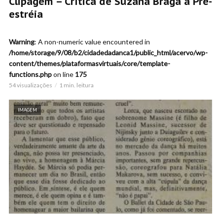
Clipagem – Crítica de Suzana Braga á Pré-
estréia
Warning
: A non-numeric value encountered in
/home/storage/9/08/b2/cidadedadanca1/public_html/acervo/wp-
content/themes/plataformasvirtuais/core/template-
functions.php
on line
175
54 visualizações
1 min. leitura
IMAGEM