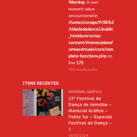
Warning
: A non-
numeric value
encountered in
/home/storage/9/08/b2
/cidadedadanca1/public
_html/acervo/wp-
content/themes/plataf
ormasvirtuais/core/tem
plate-functions.php
on
line
175
933 visualizações
ITENS RECENTES
MATERIAL GRÁFICO
13º Festival de
Dança de Joinville –
Material Gráfico –
Folha Tur – Especial
Festival de Dança –
1
08/05/2024