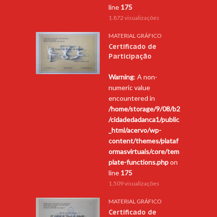
line
175
1.872 visualizações
MATERIAL GRÁFICO
Certificado de
Participação
Warning
: A non-
numeric value
encountered in
/home/storage/9/08/b2
/cidadedadanca1/public
_html/acervo/wp-
content/themes/plataf
ormasvirtuais/core/tem
plate-functions.php
on
line
175
1.509 visualizações
MATERIAL GRÁFICO
Certificado de