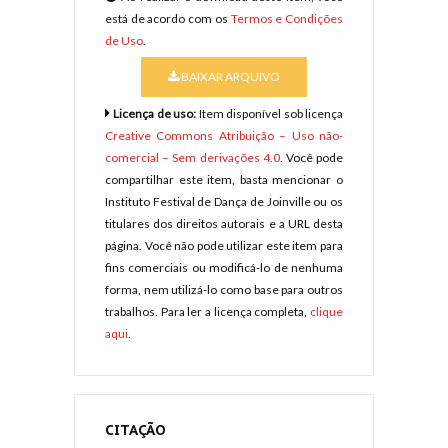
está de acordo com os
Termos e Condições
de Uso
.
BAIXAR ARQUIVO
Licença de uso:
Item disponível sob licença
Creative Commons Atribuição – Uso não-
comercial – Sem derivações 4.0
. Você pode
compartilhar este item, basta mencionar o
Instituto Festival de Dança de Joinville ou os
titulares dos direitos autorais e a URL desta
página. Você não pode utilizar este item para
fins comerciais ou modificá-lo de nenhuma
forma, nem utilizá-lo como base para outros
trabalhos. Para ler a licença completa,
clique
aqui
.
CITAÇÃO