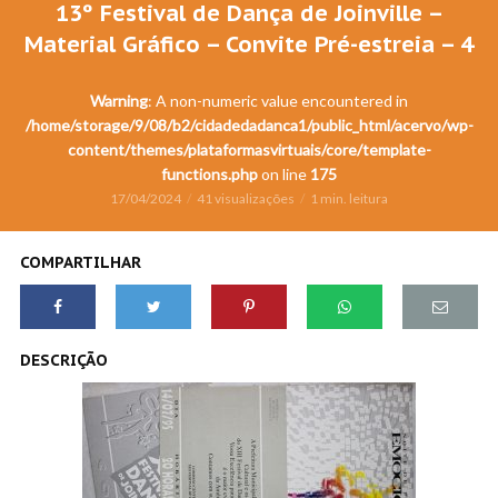
13º Festival de Dança de Joinville –
Material Gráfico – Convite Pré-estreia – 4
Warning
: A non-numeric value encountered in
/home/storage/9/08/b2/cidadedadanca1/public_html/acervo/wp-
content/themes/plataformasvirtuais/core/template-
functions.php
on line
175
17/04/2024
41 visualizações
1 min. leitura
COMPARTILHAR
DESCRIÇÃO