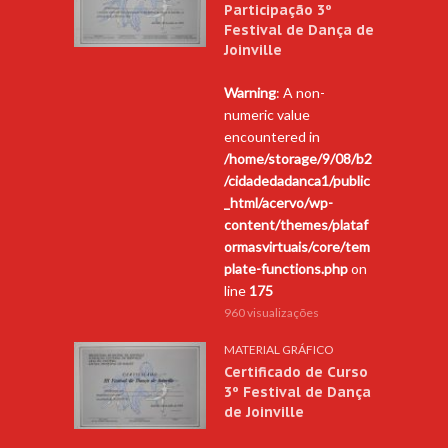
Participação 3º
Festival de Dança de
Joinville
Warning
: A non-
numeric value
encountered in
/home/storage/9/08/b2
/cidadedadanca1/public
_html/acervo/wp-
content/themes/plataf
ormasvirtuais/core/tem
plate-functions.php
on
line
175
960 visualizações
MATERIAL GRÁFICO
Certificado de Curso
3º Festival de Dança
de Joinville