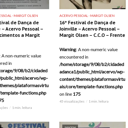
SSOAL - MARGIT OLSEN
ACERVO PESSOAL - MARGIT OLSEN
tival de Dança de
16º Festival de Dança de
le – Acervo Pessoal –
Joinville – Acervo Pessoal –
cimentos a Margit
Margit Olsen – C.C.O – Frente
Warning
: A non-numeric value
: A non-numeric value
encountered in
red in
/home/storage/9/08/b2/cidaded
torage/9/08/b2/cidaded
adanca1/public_html/acervo/wp-
/public_html/acervo/wp-
content/themes/plataformasvirtu
themes/plataformasvirtu
ais/core/template-functions.php
/template-functions.php
on line
175
75
45 visualizações
1 min. leitura
zações
1 min. leitura
IMAGEM