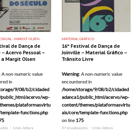
SSOAL - MARGIT OLSEN
MATERIAL GRÁFICO
tival de Dança de
16º Festival de Dança de
le – Acervo Pessoal –
Joinville – Material Gráfico –
 a Margit Olsen
Trânsito Livre
: A non-numeric value
Warning
: A non-numeric value
red in
encountered in
torage/9/08/b2/cidaded
/home/storage/9/08/b2/cidaded
/public_html/acervo/wp-
adanca1/public_html/acervo/wp-
themes/plataformasvirtu
content/themes/plataformasvirtu
/template-functions.php
ais/core/template-functions.php
75
on line
175
zações
1 min. leitura
37 visualizações
1 min. leitura