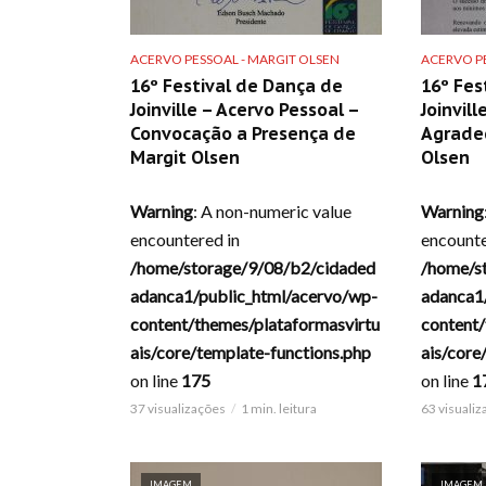
ACERVO PESSOAL - MARGIT OLSEN
ACERVO PE
16º Festival de Dança de
16º Fes
Joinville – Acervo Pessoal –
Joinvil
Convocação a Presença de
Agrade
Margit Olsen
Olsen
Warning
: A non-numeric value
Warning
encountered in
encounte
/home/storage/9/08/b2/cidaded
/home/s
adanca1/public_html/acervo/wp-
adanca1
content/themes/plataformasvirtu
content/
ais/core/template-functions.php
ais/core
on line
175
on line
1
37 visualizações
1 min. leitura
63 visuali
IMAGEM
IMAGEM