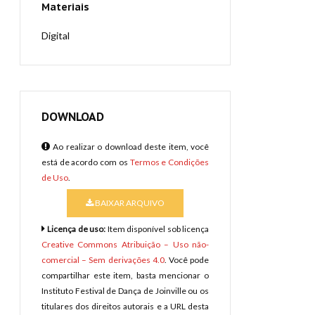
Materiais
Digital
DOWNLOAD
Ao realizar o download deste item, você
está de acordo com os
Termos e Condições
de Uso
.
BAIXAR ARQUIVO
Licença de uso:
Item disponível sob licença
Creative Commons Atribuição – Uso não-
comercial – Sem derivações 4.0
. Você pode
compartilhar este item, basta mencionar o
Instituto Festival de Dança de Joinville ou os
titulares dos direitos autorais e a URL desta