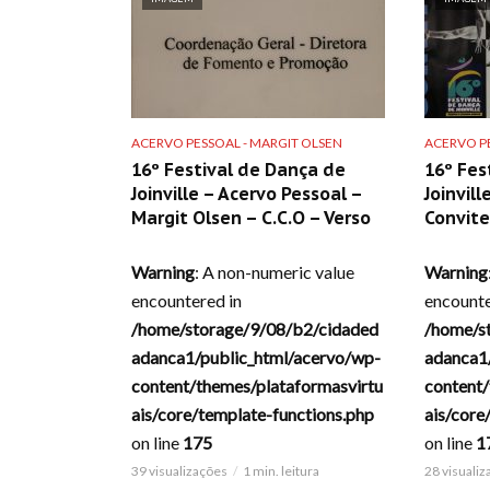
ACERVO PESSOAL - MARGIT OLSEN
ACERVO PE
16º Festival de Dança de
16º Fes
Joinville – Acervo Pessoal –
Joinvil
Margit Olsen – C.C.O – Verso
Convite
Warning
: A non-numeric value
Warning
encountered in
encounte
/home/storage/9/08/b2/cidaded
/home/s
adanca1/public_html/acervo/wp-
adanca1
content/themes/plataformasvirtu
content/
ais/core/template-functions.php
ais/core
on line
175
on line
1
39 visualizações
1 min. leitura
28 visuali