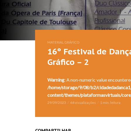
MATERIAL GRÁFICO
16º Festival de Dança
Gráfico – 2
Warning
: A non-numeric value encountere
/home/storage/9/08/b2/cidadedadanca1/
content/themes/plataformasvirtuais/core
29/09/2023
64 visualizações
1 min. leitura
COMPARTILHAR