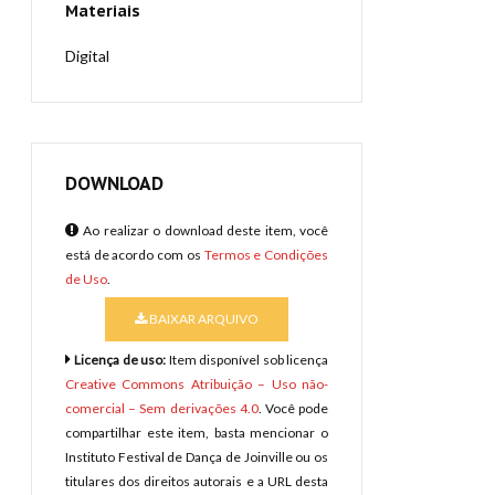
Materiais
Digital
DOWNLOAD
Ao realizar o download deste item, você
está de acordo com os
Termos e Condições
de Uso
.
BAIXAR ARQUIVO
Licença de uso:
Item disponível sob licença
Creative Commons Atribuição – Uso não-
comercial – Sem derivações 4.0
. Você pode
compartilhar este item, basta mencionar o
Instituto Festival de Dança de Joinville ou os
titulares dos direitos autorais e a URL desta