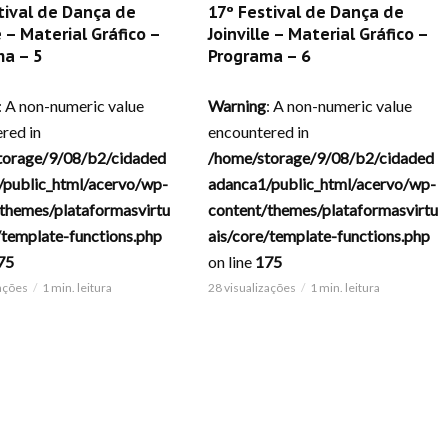
tival de Dança de
17º Festival de Dança de
e – Material Gráfico –
Joinville – Material Gráfico –
a – 5
Programa – 6
: A non-numeric value
Warning
: A non-numeric value
red in
encountered in
torage/9/08/b2/cidaded
/home/storage/9/08/b2/cidaded
/public_html/acervo/wp-
adanca1/public_html/acervo/wp-
themes/plataformasvirtu
content/themes/plataformasvirtu
/template-functions.php
ais/core/template-functions.php
75
on line
175
zações
1 min. leitura
28 visualizações
1 min. leitura