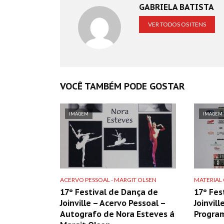
GABRIELA BATISTA
VER TODOS OS ITENS
VOCÊ TAMBÉM PODE GOSTAR
IMAGEM
IMAGEM
ACERVO PESSOAL - MARGIT OLSEN
MATERIAL
17º Festival de Dança de
17º Fes
Joinville – Acervo Pessoal –
Joinvill
Autografo de Nora Esteves á
Program