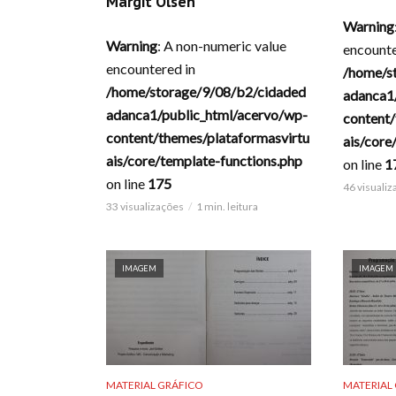
Margit Olsen
Warning
Warning
: A non-numeric value
encounte
encountered in
/home/s
/home/storage/9/08/b2/cidaded
adanca1
adanca1/public_html/acervo/wp-
content/
content/themes/plataformasvirtu
ais/core
ais/core/template-functions.php
on line
1
on line
175
46 visuali
33 visualizações
1 min. leitura
IMAGEM
IMAGEM
MATERIAL GRÁFICO
MATERIAL