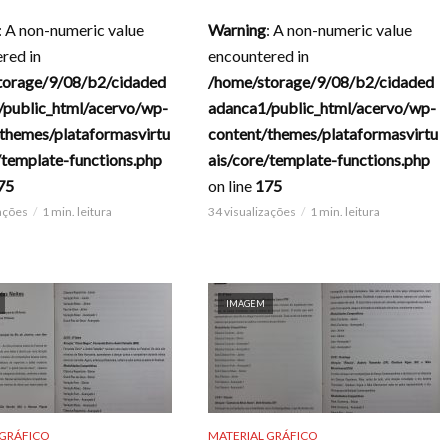
: A non-numeric value
Warning
: A non-numeric value
red in
encountered in
torage/9/08/b2/cidaded
/home/storage/9/08/b2/cidaded
/public_html/acervo/wp-
adanca1/public_html/acervo/wp-
themes/plataformasvirtu
content/themes/plataformasvirtu
/template-functions.php
ais/core/template-functions.php
75
on line
175
zações
1 min. leitura
34 visualizações
1 min. leitura
IMAGEM
 GRÁFICO
MATERIAL GRÁFICO