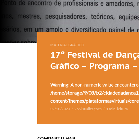
MATERIAL GRÁFICO
17º Festival de Dança
Gráfico – Programa –
Warning
: A non-numeric value encountere
/home/storage/9/08/b2/cidadedadanca1/
content/themes/plataformasvirtuais/core
02/10/2023
26 visualizações
1 min. leitura
COMPARTILHAR