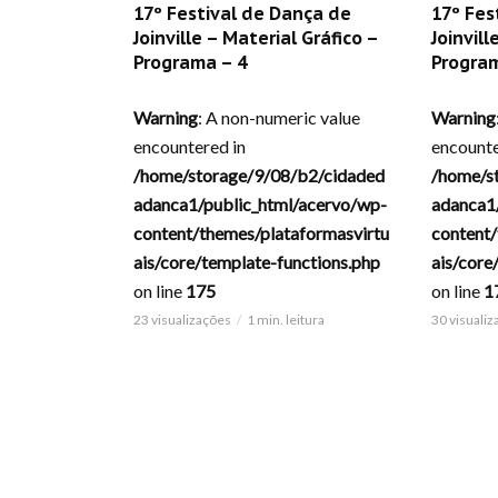
17º Festival de Dança de
17º Fes
Joinville – Material Gráfico –
Joinvill
Programa – 4
Program
Warning
: A non-numeric value
Warning
encountered in
encounte
/home/storage/9/08/b2/cidaded
/home/s
adanca1/public_html/acervo/wp-
adanca1
content/themes/plataformasvirtu
content/
ais/core/template-functions.php
ais/core
on line
175
on line
1
23 visualizações
1 min. leitura
30 visuali