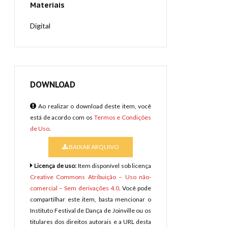
Materiais
Digital
DOWNLOAD
Ao realizar o download deste item, você
está de acordo com os
Termos e Condições
de Uso
.
BAIXAR ARQUIVO
Licença de uso:
Item disponível sob licença
Creative Commons Atribuição – Uso não-
comercial – Sem derivações 4.0
. Você pode
compartilhar este item, basta mencionar o
Instituto Festival de Dança de Joinville ou os
titulares dos direitos autorais e a URL desta