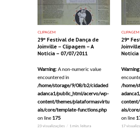
CLIPAGEM
CLIPAGEM
29º Festival de Dança de
29º Fes
Joinville – Clipagem – A
Joinvill
Notícia – 07/07/2011
Notícia
Warning
: A non-numeric value
Warning
encountered in
encounte
/home/storage/9/08/b2/cidaded
/home/s
adanca1/public_html/acervo/wp-
adanca1
content/themes/plataformasvirtu
content/
ais/core/template-functions.php
ais/core
on line
175
on line
1
23 visualizações
1 min. leitura
17 visuali