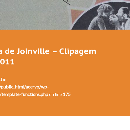
a de Joinville – Clipagem
2011
d in
public_html/acervo/wp-
/template-functions.php
on line
175