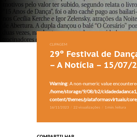
CLIPAGEM
29º Festival de Danç
– A Notícia – 15/07/
Warning
: A non-numeric value encountere
/home/storage/9/08/b2/cidadedadanca1/
content/themes/plataformasvirtuais/core
16/11/2023
22 visualizações
1 min. leitura
COMPARTILHAR