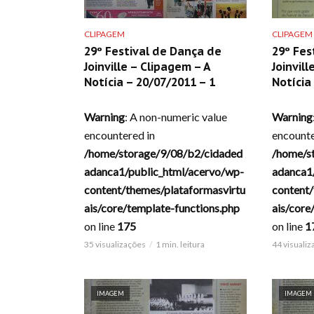
CLIPAGEM
CLIPAGEM
29º Festival de Dança de
29º Fes
Joinville – Clipagem – A
Joinvill
Notícia – 20/07/2011 – 1
Notícia
Warning
: A non-numeric value
Warning
encountered in
encounte
/home/storage/9/08/b2/cidaded
/home/s
adanca1/public_html/acervo/wp-
adanca1
content/themes/plataformasvirtu
content/
ais/core/template-functions.php
ais/core
on line
175
on line
1
35 visualizações
1 min. leitura
44 visuali
IMAGEM
IMAGEM