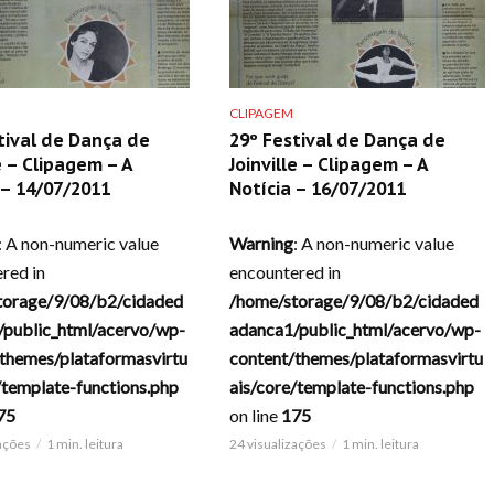
CLIPAGEM
tival de Dança de
29º Festival de Dança de
e – Clipagem – A
Joinville – Clipagem – A
 – 14/07/2011
Notícia – 16/07/2011
: A non-numeric value
Warning
: A non-numeric value
red in
encountered in
torage/9/08/b2/cidaded
/home/storage/9/08/b2/cidaded
/public_html/acervo/wp-
adanca1/public_html/acervo/wp-
themes/plataformasvirtu
content/themes/plataformasvirtu
/template-functions.php
ais/core/template-functions.php
75
on line
175
zações
1 min. leitura
24 visualizações
1 min. leitura