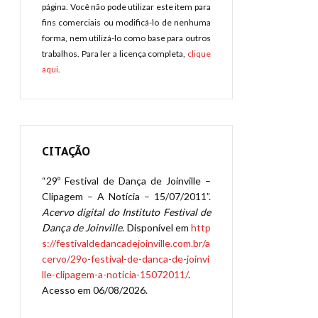
página. Você não pode utilizar este item para
fins comerciais ou modificá-lo de nenhuma
forma, nem utilizá-lo como base para outros
trabalhos. Para ler a licença completa,
clique
aqui
.
CITAÇÃO
“29º Festival de Dança de Joinville –
Clipagem – A Notícia – 15/07/2011”.
Acervo digital do Instituto Festival de
Dança de Joinville
. Disponível em
http
s://festivaldedancadejoinville.com.br/a
cervo/29o-festival-de-danca-de-joinvi
lle-clipagem-a-noticia-15072011/
.
Acesso em 06/08/2026.