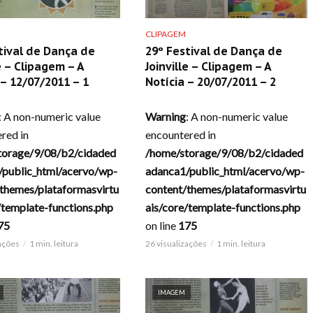
CLIPAGEM
tival de Dança de
29º Festival de Dança de
e – Clipagem – A
Joinville – Clipagem – A
 – 12/07/2011 – 1
Notícia – 20/07/2011 – 2
: A non-numeric value
Warning
: A non-numeric value
red in
encountered in
torage/9/08/b2/cidaded
/home/storage/9/08/b2/cidaded
/public_html/acervo/wp-
adanca1/public_html/acervo/wp-
themes/plataformasvirtu
content/themes/plataformasvirtu
/template-functions.php
ais/core/template-functions.php
75
on line
175
zações
1 min. leitura
26 visualizações
1 min. leitura
IMAGEM