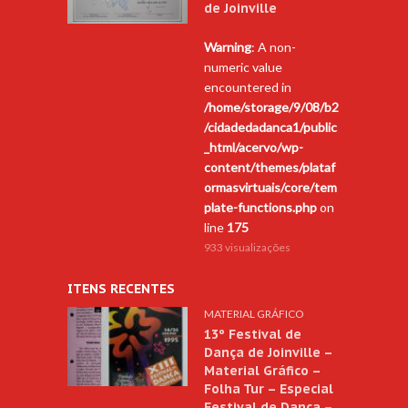
de Joinville
Warning
: A non-
numeric value
encountered in
/home/storage/9/08/b2
/cidadedadanca1/public
_html/acervo/wp-
content/themes/plataf
ormasvirtuais/core/tem
plate-functions.php
on
line
175
933 visualizações
ITENS RECENTES
MATERIAL GRÁFICO
13º Festival de
Dança de Joinville –
Material Gráfico –
Folha Tur – Especial
Festival de Dança –