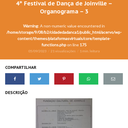
4º Festival de Dança de Joinville –
Organograma – 3
Warning
: A non-numeric value encountered in
/home/storage/9/08/b2/cidadedadanca1/public_html/acervo/wp-
content/themes/plataformasvirtuais/core/template-
functions.php
on line
175
05/09/2023
21 visualizações
1 min. leitura
COMPARTILHAR
DESCRIÇÃO