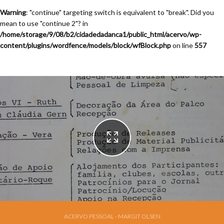
Warning
: "continue" targeting switch is equivalent to "break". Did you
mean to use "continue 2"? in
/home/storage/9/08/b2/cidadedadanca1/public_html/acervo/wp-
content/plugins/wordfence/models/block/wfBlock.php
on line
557
ACERVO PESSOAL - MARGIT OLSEN