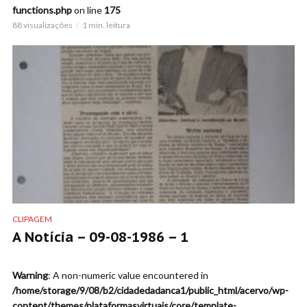
functions.php
on line
175
88 visualizações
1 min. leitura
CLIPAGEM
A Notícia – 09-08-1986 – 1
Warning
: A non-numeric value encountered in
/home/storage/9/08/b2/cidadedadanca1/public_html/acervo/wp-
content/themes/plataformasvirtuais/core/template-