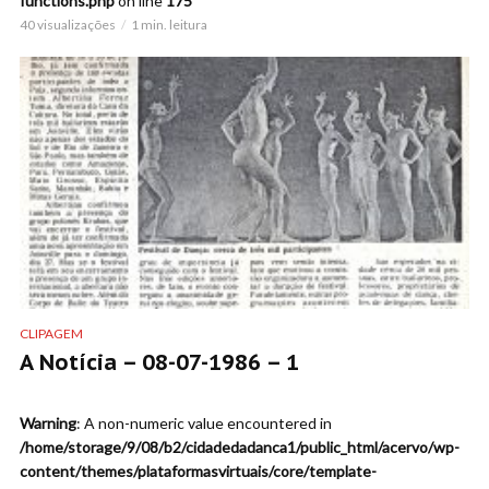
functions.php
on line
175
40 visualizações
1 min. leitura
CLIPAGEM
A Notícia – 08-07-1986 – 1
Warning
: A non-numeric value encountered in
/home/storage/9/08/b2/cidadedadanca1/public_html/acervo/wp-
content/themes/plataformasvirtuais/core/template-