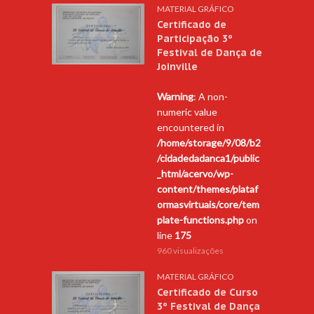
MATERIAL GRÁFICO
Certificado de
Participação 3º
Festival de Dança de
Joinville
Warning
: A non-
numeric value
encountered in
/home/storage/9/08/b2
/cidadedadanca1/public
_html/acervo/wp-
content/themes/plataf
ormasvirtuais/core/tem
plate-functions.php
on
line
175
960 visualizações
MATERIAL GRÁFICO
Certificado de Curso
3º Festival de Dança