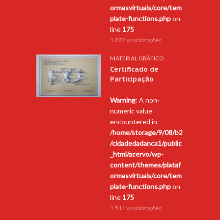
ormasvirtuais/core/tem
plate-functions.php
on
line
175
1.872 visualizações
MATERIAL GRÁFICO
Certificado de
Participação
Warning
: A non-
numeric value
encountered in
/home/storage/9/08/b2
/cidadedadanca1/public
_html/acervo/wp-
content/themes/plataf
ormasvirtuais/core/tem
plate-functions.php
on
line
175
1.511 visualizações