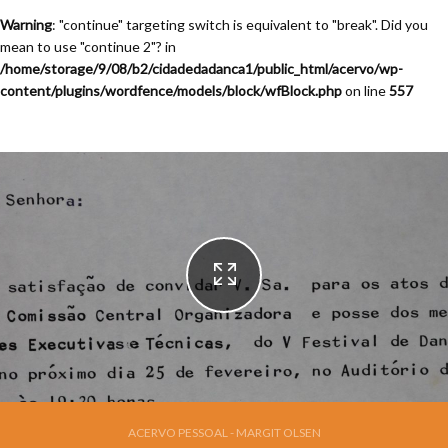
Warning
: "continue" targeting switch is equivalent to "break". Did you
mean to use "continue 2"? in
/home/storage/9/08/b2/cidadedadanca1/public_html/acervo/wp-
content/plugins/wordfence/models/block/wfBlock.php
on line
557
ACERVO PESSOAL - MARGIT OLSEN