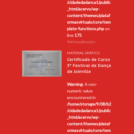
/cidadedadanca1/public
_html/acervo/wp-
content/themes/plataf
ormasvirtuais/core/tem
plate-functions.php
on
line
175
960 visualizações
MATERIAL GRÁFICO
Certificado de Curso
3º Festival de Dança
de Joinville
Warning
: A non-
numeric value
encountered in
/home/storage/9/08/b2
/cidadedadanca1/public
_html/acervo/wp-
content/themes/plataf
ormasvirtuais/core/tem