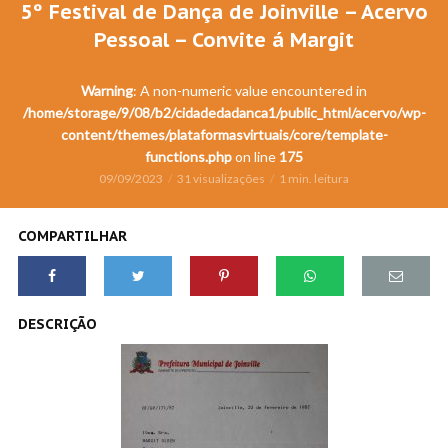
5º Festival de Dança de Joinville – Acervo
Pessoal – Convite á Margit
Warning
: A non-numeric value encountered in
/home/storage/9/08/b2/cidadedadanca1/public_html/acervo/wp-
content/themes/plataformasvirtuais/core/template-
functions.php
on line
175
09/09/2023
31 visualizações
1 min. leitura
COMPARTILHAR
DESCRIÇÃO