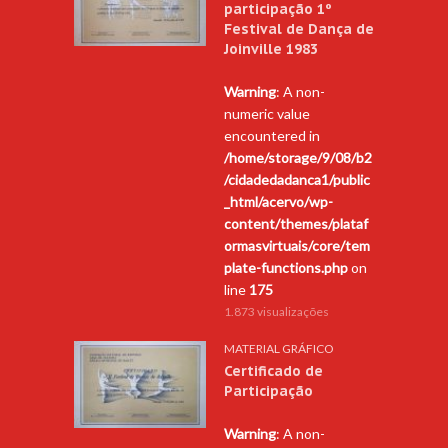
participação 1º
Festival de Dança de
Joinville 1983
Warning
: A non-
numeric value
encountered in
/home/storage/9/08/b2
/cidadedadanca1/public
_html/acervo/wp-
content/themes/plataf
ormasvirtuais/core/tem
plate-functions.php
on
line
175
1.873 visualizações
MATERIAL GRÁFICO
Certificado de
Participação
Warning
: A non-