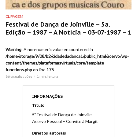
CLIPAGEM
Festival de Dança de Joinville – 5a.
Edição – 1987 – A Notícia – 03-07-1987 – 1
Warning
: A non-numeric value encountered in
/home/storage/9/08/b2/cidadedadanca1/public_html/acervo/wp-
content/themes/plataformasvirtuais/core/template-
functions.php
on line
175
86 visualizações
1 min. leitura
INFORMAÇÕES
Título
5º Festival de Dança de Joinville –
Acervo Pessoal – Convite á Margit
Direitos autorais