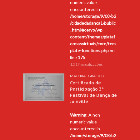
numeric value
encountered in
/home/storage/9/08/b2
/cidadedadanca1/public
_html/acervo/wp-
content/themes/plataf
ormasvirtuais/core/tem
plate-functions.php
on
line
175
1.517 visualizações
MATERIAL GRÁFICO
Certificado de
Participação 3º
Festival de Dança de
Joinville
Warning
: A non-
numeric value
encountered in
/home/storage/9/08/b2