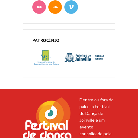
PATROCÍNIO
Dentro ou fora do
palco, o Festival
de Dança de
Joinville é um
evento
consolidado pela