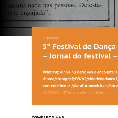
CLIPAGEM
5º Festival de Dança
– Jornal do festival 
Warning
: A non-numeric value encountere
/home/storage/9/08/b2/cidadedadanca1/
content/themes/plataformasvirtuais/core
11/09/2023
27 visualizações
1 min. leitura
COMPARTILHAR