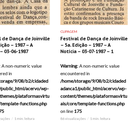
CLIPAGEM
l de Dança de Joinville
Festival de Dança de Joinville
dição – 1987 – A
– 5a. Edição – 1987 – A
 – 03-06-1987
Notícia – 03-07-1987 – 1
: A non-numeric value
Warning
: A non-numeric value
red in
encountered in
torage/9/08/b2/cidaded
/home/storage/9/08/b2/cidaded
/public_html/acervo/wp-
adanca1/public_html/acervo/wp-
themes/plataformasvirtu
content/themes/plataformasvirtu
/template-functions.php
ais/core/template-functions.php
75
on line
175
izações
1 min. leitura
86 visualizações
1 min. leitura