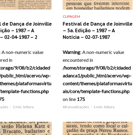
CLIPAGEM
l de Dança de Joinville
Festival de Dança de Joinville
dição – 1987 – A
– 5a. Edição – 1987 – A
 – 02-04-1987 – 2
Notícia – 02-07-1987
: A non-numeric value
Warning
: A non-numeric value
red in
encountered in
torage/9/08/b2/cidaded
/home/storage/9/08/b2/cidaded
/public_html/acervo/wp-
adanca1/public_html/acervo/wp-
themes/plataformasvirtu
content/themes/plataformasvirtu
/template-functions.php
ais/core/template-functions.php
75
on line
175
zações
1 min. leitura
68 visualizações
1 min. leitura