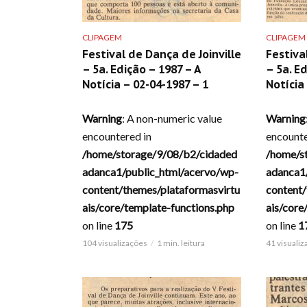
CLIPAGEM
CLIPAGEM
Festival de Dança de Joinville
Festiva
– 5a. Edição – 1987 – A
– 5a. E
Notícia – 02-04-1987 – 1
Notícia
Warning
: A non-numeric value
Warning
encountered in
encounte
/home/storage/9/08/b2/cidaded
/home/s
adanca1/public_html/acervo/wp-
adanca1
content/themes/plataformasvirtu
content/
ais/core/template-functions.php
ais/core
on line
175
on line
1
104 visualizações
1 min. leitura
41 visuali