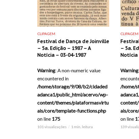
CLIPAGEM
CLIPAGEM
Festival de Dança de Joinville
Festiva
– 5a. Edição – 1987 – A
– 5a. E
Notícia – 03-04-1987
Notícia
Warning
: A non-numeric value
Warning
encountered in
encounte
/home/storage/9/08/b2/cidaded
/home/s
adanca1/public_html/acervo/wp-
adanca1
content/themes/plataformasvirtu
content/
ais/core/template-functions.php
ais/core
on line
175
on line
1
101 visualizações
1 min. leitura
139 visual