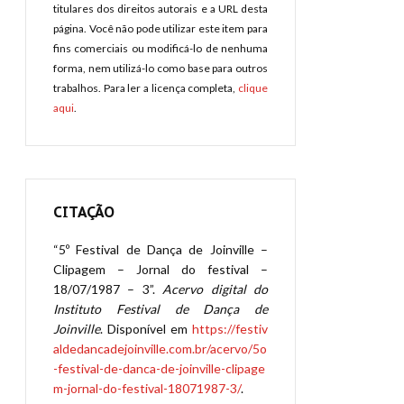
titulares dos direitos autorais e a URL desta
página. Você não pode utilizar este item para
fins comerciais ou modificá-lo de nenhuma
forma, nem utilizá-lo como base para outros
trabalhos. Para ler a licença completa,
clique
aqui
.
CITAÇÃO
“5º Festival de Dança de Joinville –
Clipagem – Jornal do festival –
18/07/1987 – 3”.
Acervo digital do
Instituto Festival de Dança de
Joinville
. Disponível em
https://festiv
aldedancadejoinville.com.br/acervo/5o
-festival-de-danca-de-joinville-clipage
m-jornal-do-festival-18071987-3/
.