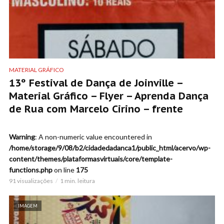
MATERIAL GRÁFICO
13º Festival de Dança de Joinville –
Material Gráfico – Flyer – Aprenda Dança
de Rua com Marcelo Cirino – frente
Warning
: A non-numeric value encountered in
/home/storage/9/08/b2/cidadedadanca1/public_html/acervo/wp-
content/themes/plataformasvirtuais/core/template-
functions.php
on line
175
91 visualizações
1 min. leitura
IMAGEM