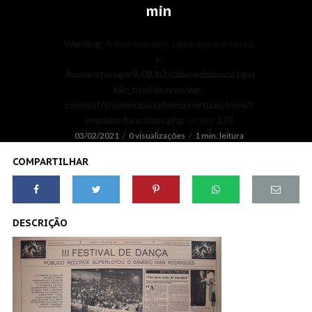
min
Warning
: A non-numeric value encountered
in
/home/storage/9/08/b2/cidadedadanca1/pu
blic_html/acervo/wp-
content/themes/plataformasvirtuais/core/t
emplate-functions.php
on line
175
03/02/2021
0 visualizações
1 min. leitura
COMPARTILHAR
DESCRIÇÃO