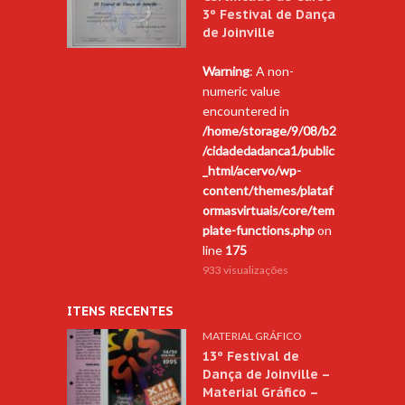
3º Festival de Dança
de Joinville
Warning
: A non-
numeric value
encountered in
/home/storage/9/08/b2
/cidadedadanca1/public
_html/acervo/wp-
content/themes/plataf
ormasvirtuais/core/tem
plate-functions.php
on
line
175
933 visualizações
ITENS RECENTES
MATERIAL GRÁFICO
13º Festival de
Dança de Joinville –
Material Gráfico –