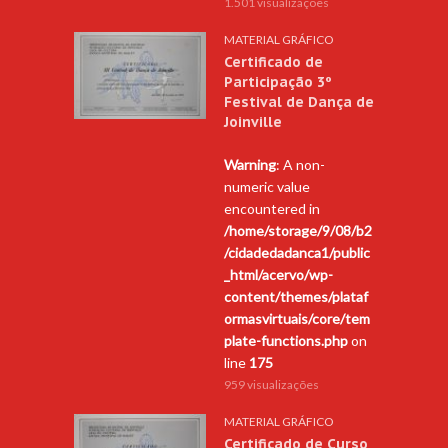
1.501 visualizações
MATERIAL GRÁFICO
Certificado de
Participação 3º
Festival de Dança de
Joinville
Warning
: A non-
numeric value
encountered in
/home/storage/9/08/b2
/cidadedadanca1/public
_html/acervo/wp-
content/themes/plataf
ormasvirtuais/core/tem
plate-functions.php
on
line
175
959 visualizações
MATERIAL GRÁFICO
Certificado de Curso