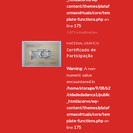
content/themes/plataf
ormasvirtuais/core/tem
plate-functions.php
on
line
175
1.871 visualizações
MATERIAL GRÁFICO
Certificado de
Participação
Warning
: A non-
numeric value
encountered in
/home/storage/9/08/b2
/cidadedadanca1/public
_html/acervo/wp-
content/themes/plataf
ormasvirtuais/core/tem
plate-functions.php
on
line
175