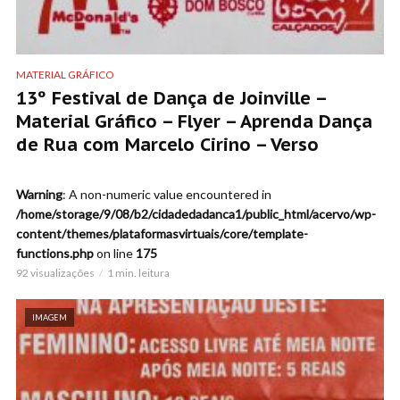
MATERIAL GRÁFICO
13º Festival de Dança de Joinville –
Material Gráfico – Flyer – Aprenda Dança
de Rua com Marcelo Cirino – Verso
Warning
: A non-numeric value encountered in
/home/storage/9/08/b2/cidadedadanca1/public_html/acervo/wp-
content/themes/plataformasvirtuais/core/template-
functions.php
on line
175
92 visualizações
1 min. leitura
IMAGEM