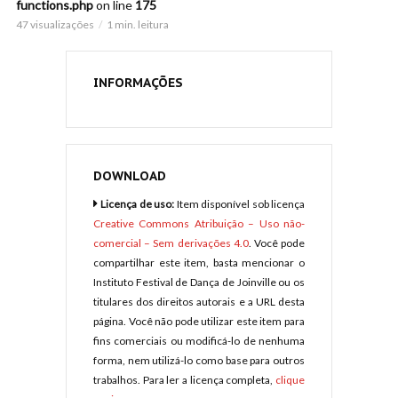
functions.php
on line
175
47 visualizações
1 min. leitura
INFORMAÇÕES
DOWNLOAD
Licença de uso:
Item disponível sob licença
Creative Commons Atribuição – Uso não-
comercial – Sem derivações 4.0
. Você pode
compartilhar este item, basta mencionar o
Instituto Festival de Dança de Joinville ou os
titulares dos direitos autorais e a URL desta
página. Você não pode utilizar este item para
fins comerciais ou modificá-lo de nenhuma
forma, nem utilizá-lo como base para outros
trabalhos. Para ler a licença completa,
clique