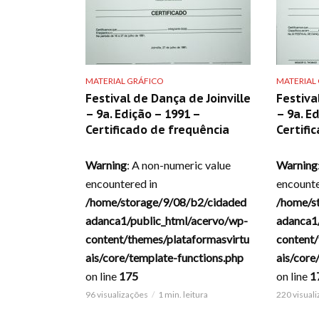
MATERIAL GRÁFICO
MATERIAL
Festival de Dança de Joinville
Festiva
– 9a. Edição – 1991 –
– 9a. E
Certificado de frequência
Certifi
Warning
: A non-numeric value
Warning
encountered in
encounte
/home/storage/9/08/b2/cidaded
/home/s
adanca1/public_html/acervo/wp-
adanca1
content/themes/plataformasvirtu
content/
ais/core/template-functions.php
ais/core
on line
175
on line
1
96 visualizações
1 min. leitura
220 visual