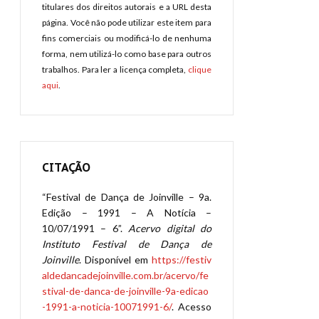
titulares dos direitos autorais e a URL desta
página. Você não pode utilizar este item para
fins comerciais ou modificá-lo de nenhuma
forma, nem utilizá-lo como base para outros
trabalhos. Para ler a licença completa,
clique
aqui
.
CITAÇÃO
“Festival de Dança de Joinville – 9a.
Edição – 1991 – A Notícia –
10/07/1991 – 6”.
Acervo digital do
Instituto Festival de Dança de
Joinville
. Disponível em
https://festiv
aldedancadejoinville.com.br/acervo/fe
stival-de-danca-de-joinville-9a-edicao
-1991-a-noticia-10071991-6/
. Acesso