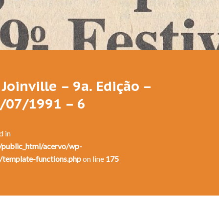
Festival de Dança de Joinville - 9a. Edição - 1991
Joinville – 9a. Edição –
0/07/1991 – 6
d in
public_html/acervo/wp-
/template-functions.php
on line
175