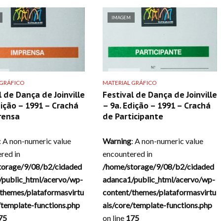
IMAGEM
 GRÁFICO
MATERIAL GRÁFICO
l de Dança de Joinville
Festival de Dança de Joinville
dição – 1991 – Crachá
– 9a. Edição – 1991 – Crachá
rensa
de Participante
: A non-numeric value
Warning
: A non-numeric value
red in
encountered in
torage/9/08/b2/cidaded
/home/storage/9/08/b2/cidaded
/public_html/acervo/wp-
adanca1/public_html/acervo/wp-
themes/plataformasvirtu
content/themes/plataformasvirtu
/template-functions.php
ais/core/template-functions.php
75
on line
175