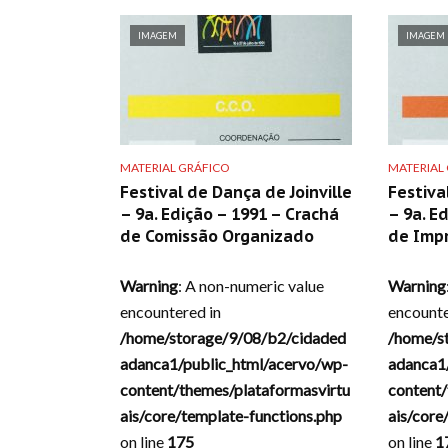
IMAGEM
IMAGEM
MATERIAL GRÁFICO
MATERIAL
Festival de Dança de Joinville
Festiva
– 9a. Edição – 1991 – Crachá
– 9a. E
de Comissão Organizado
de Imp
Warning
: A non-numeric value
Warning
encountered in
encounte
/home/storage/9/08/b2/cidaded
/home/s
adanca1/public_html/acervo/wp-
adanca1
content/themes/plataformasvirtu
content/
ais/core/template-functions.php
ais/core
on line
175
on line
1