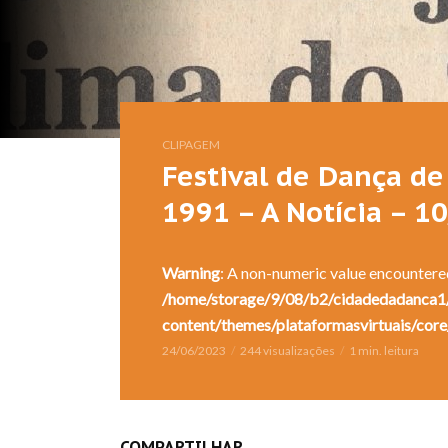
CLIPAGEM
Festival de Dança de 
1991 – A Notícia – 1
Warning
: A non-numeric value encountere
/home/storage/9/08/b2/cidadedadanca1/
content/themes/plataformasvirtuais/core
24/06/2023
244 visualizações
1 min. leitura
COMPARTILHAR