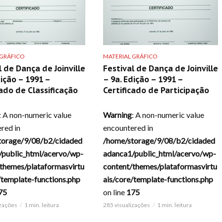
 GRÁFICO
MATERIAL GRÁFICO
l de Dança de Joinville
Festival de Dança de Joinville
dição – 1991 –
– 9a. Edição – 1991 –
cado de Classificação
Certificado de Participação
: A non-numeric value
Warning
: A non-numeric value
red in
encountered in
torage/9/08/b2/cidaded
/home/storage/9/08/b2/cidaded
/public_html/acervo/wp-
adanca1/public_html/acervo/wp-
themes/plataformasvirtu
content/themes/plataformasvirtu
/template-functions.php
ais/core/template-functions.php
75
on line
175
izações
1 min. leitura
285 visualizações
1 min. leitura