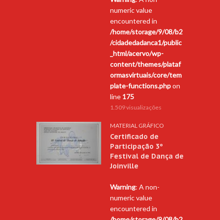
numeric value
encountered in
/home/storage/9/08/b2
/cidadedadanca1/public
_html/acervo/wp-
content/themes/plataf
ormasvirtuais/core/tem
plate-functions.php
on
line
175
1.509 visualizações
MATERIAL GRÁFICO
Certificado de
Participação 3º
Festival de Dança de
Joinville
Warning
: A non-
numeric value
encountered in
/home/storage/9/08/b2