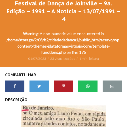
Festival de Dança de Joinville – 9a.
Edição – 1991 – A Notícia – 13/07/1991 –
4
Warning
: A non-numeric value encountered in
/home/storage/9/08/b2/cidadedadanca1/public_html/acervo/wp-
content/themes/plataformasvirtuais/core/template-
functions.php
on line
175
01/07/2023
23 visualizações
1 min. leitura
COMPARTILHAR
DESCRIÇÃO