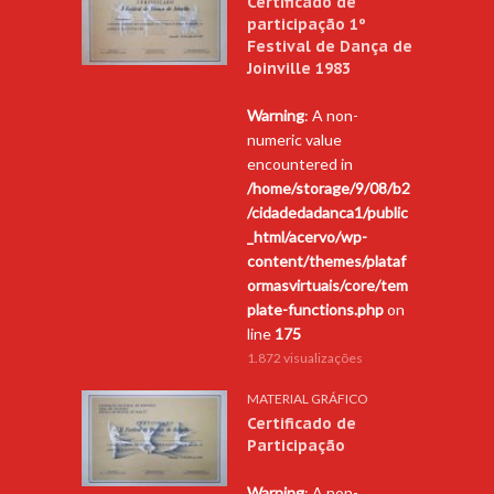
Certificado de
participação 1º
Festival de Dança de
Joinville 1983
Warning
: A non-
numeric value
encountered in
/home/storage/9/08/b2
/cidadedadanca1/public
_html/acervo/wp-
content/themes/plataf
ormasvirtuais/core/tem
plate-functions.php
on
line
175
1.872 visualizações
MATERIAL GRÁFICO
Certificado de
Participação
Warning
: A non-