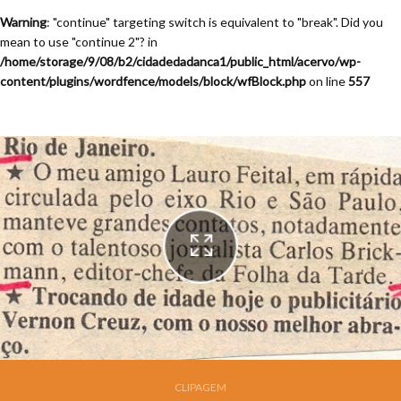
Warning
: "continue" targeting switch is equivalent to "break". Did you
mean to use "continue 2"? in
/home/storage/9/08/b2/cidadedadanca1/public_html/acervo/wp-
content/plugins/wordfence/models/block/wfBlock.php
on line
557
Festival de Dança de Joinville - 9a. Edição - 1991
CLIPAGEM