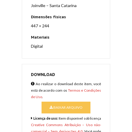
Joinville – Santa Catarina
Dimensões físicas
447 × 244
Materiais
Digital
DOWNLOAD
Ao realizar o download deste item, você
está de acordo com os
Termos e Condições
de Uso
.
BAIXAR ARQUIVO
Licença de uso:
Item disponível sob licença
Creative Commons Atribuição – Uso não-
comercial – Sem derivações 4.0
. Você pode