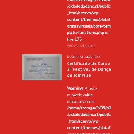
/cidadedadanca1/public
_html/acervo/wp-
content/themes/plataf
ormasvirtuais/core/tem
plate-functions.php
on
line
175
960 visualizações
MATERIAL GRÁFICO
Certificado de Curso
3º Festival de Dança
de Joinville
Warning
: A non-
numeric value
encountered in
/home/storage/9/08/b2
/cidadedadanca1/public
_html/acervo/wp-
content/themes/plataf