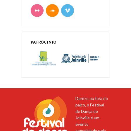
PATROCÍNIO
Dentro ou fora do
palco, o Festival
de Dança de
Joinville é um
evento
consolidado pela