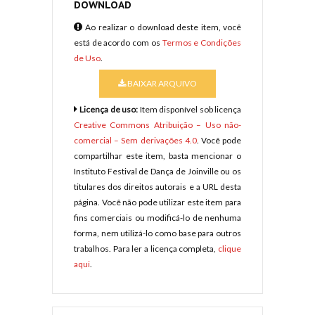
DOWNLOAD
Ao realizar o download deste item, você
está de acordo com os
Termos e Condições
de Uso
.
BAIXAR ARQUIVO
Licença de uso:
Item disponível sob licença
Creative Commons Atribuição – Uso não-
comercial – Sem derivações 4.0
. Você pode
compartilhar este item, basta mencionar o
Instituto Festival de Dança de Joinville ou os
titulares dos direitos autorais e a URL desta
página. Você não pode utilizar este item para
fins comerciais ou modificá-lo de nenhuma
forma, nem utilizá-lo como base para outros
trabalhos. Para ler a licença completa,
clique
aqui
.