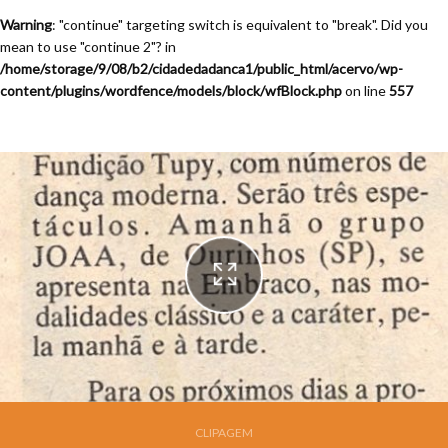
Warning
: "continue" targeting switch is equivalent to "break". Did you
mean to use "continue 2"? in
/home/storage/9/08/b2/cidadedadanca1/public_html/acervo/wp-
content/plugins/wordfence/models/block/wfBlock.php
on line
557
Festival de Dança de Joinville - 9a. Edição - 1991
CLIPAGEM