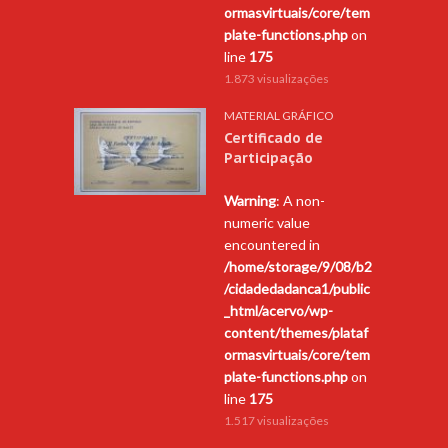
ormasvirtuais/core/tem
plate-functions.php
on
line
175
1.873 visualizações
MATERIAL GRÁFICO
Certificado de
Participação
Warning
: A non-
numeric value
encountered in
/home/storage/9/08/b2
/cidadedadanca1/public
_html/acervo/wp-
content/themes/plataf
ormasvirtuais/core/tem
plate-functions.php
on
line
175
1.517 visualizações