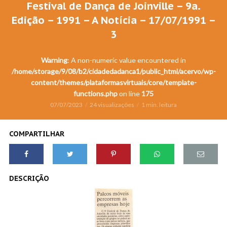
Festival de Dança de Joinville – 9a.
Edição – 1991 – A Notícia – 17/07/1991 –
3
Warning
: A non-numeric value encountered in
/home/storage/9/08/b2/cidadedadanca1/public_html/acervo/wp-
content/themes/plataformasvirtuais/core/template-
functions.php
on line
175
07/07/2023
24 visualizações
1 min. leitura
COMPARTILHAR
DESCRIÇÃO