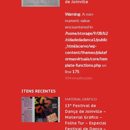
de Joinville
Warning
: A non-
numeric value
encountered in
/home/storage/9/08/b2
/cidadedadanca1/public
_html/acervo/wp-
content/themes/plataf
ormasvirtuais/core/tem
plate-functions.php
on
line
175
934 visualizações
ITENS RECENTES
MATERIAL GRÁFICO
13º Festival de
Dança de Joinville –
Material Gráfico –
Folha Tur – Especial
Festival de Dança –