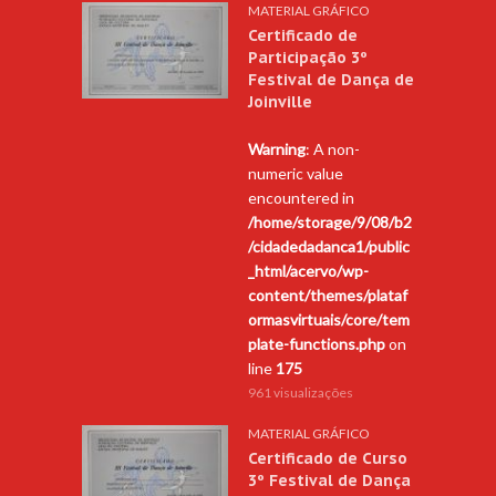
MATERIAL GRÁFICO
Certificado de
Participação 3º
Festival de Dança de
Joinville
Warning
: A non-
numeric value
encountered in
/home/storage/9/08/b2
/cidadedadanca1/public
_html/acervo/wp-
content/themes/plataf
ormasvirtuais/core/tem
plate-functions.php
on
line
175
961 visualizações
MATERIAL GRÁFICO
Certificado de Curso
3º Festival de Dança