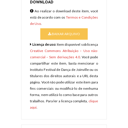
DOWNLOAD
Ao realizar o download deste item, você
está de acordo com os
Termos e Condições
de Uso
.
BAIXAR ARQUIVO
Licença de uso:
Item disponível sob licença
Creative Commons Atribuição – Uso não-
comercial – Sem derivações 4.0
. Você pode
compartilhar este item, basta mencionar o
Instituto Festival de Dança de Joinville ou os
titulares dos direitos autorais e a URL desta
página. Você não pode utilizar este item para
fins comerciais ou modificá-lo de nenhuma
forma, nem utilizá-lo como base para outros
trabalhos. Para ler a licença completa,
clique
aqui
.