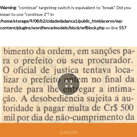
Warning
: "continue" targeting switch is equivalent to "break". Did you
mean to use "continue 2"? in
/home/storage/9/08/b2/cidadedadanca1/public_html/acervo/wp-
content/plugins/wordfence/models/block/wfBlock.php
on line
557
Festival de Dança de Joinville - 9a. Edição - 1991
CLIPAGEM