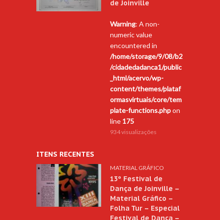
de Joinville
Warning
: A non-
numeric value
encountered in
/home/storage/9/08/b2
/cidadedadanca1/public
_html/acervo/wp-
content/themes/plataf
ormasvirtuais/core/tem
plate-functions.php
on
line
175
934 visualizações
ITENS RECENTES
MATERIAL GRÁFICO
13º Festival de
Dança de Joinville –
Material Gráfico –
Folha Tur – Especial
Festival de Dança –