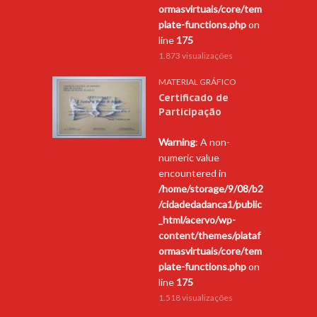
ormasvirtuais/core/tem
plate-functions.php
on
line
175
1.873 visualizações
MATERIAL GRÁFICO
Certificado de
Participação
Warning
: A non-
numeric value
encountered in
/home/storage/9/08/b2
/cidadedadanca1/public
_html/acervo/wp-
content/themes/plataf
ormasvirtuais/core/tem
plate-functions.php
on
line
175
1.518 visualizações