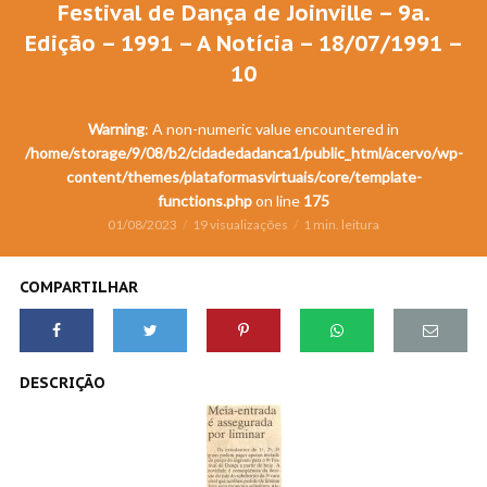
Festival de Dança de Joinville – 9a.
Edição – 1991 – A Notícia – 18/07/1991 –
10
Warning
: A non-numeric value encountered in
/home/storage/9/08/b2/cidadedadanca1/public_html/acervo/wp-
content/themes/plataformasvirtuais/core/template-
functions.php
on line
175
01/08/2023
19 visualizações
1 min. leitura
COMPARTILHAR
DESCRIÇÃO