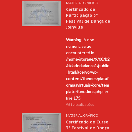
MATERIAL GRÁFICO
Certificado de
Participação 3º
Festival de Dança de
Joinville
Warning
: A non-
numeric value
encountered in
/home/storage/9/08/b2
/cidadedadanca1/public
_html/acervo/wp-
content/themes/plataf
ormasvirtuais/core/tem
plate-functions.php
on
line
175
961 visualizações
MATERIAL GRÁFICO
Certificado de Curso
3º Festival de Dança