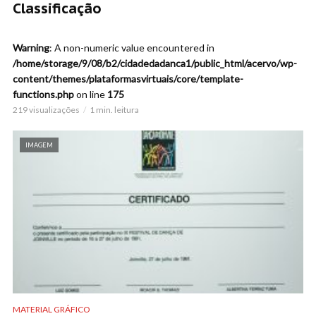
Classificação
Warning
: A non-numeric value encountered in
/home/storage/9/08/b2/cidadedadanca1/public_html/acervo/wp-
content/themes/plataformasvirtuais/core/template-
functions.php
on line
175
219 visualizações
1 min. leitura
IMAGEM
MATERIAL GRÁFICO