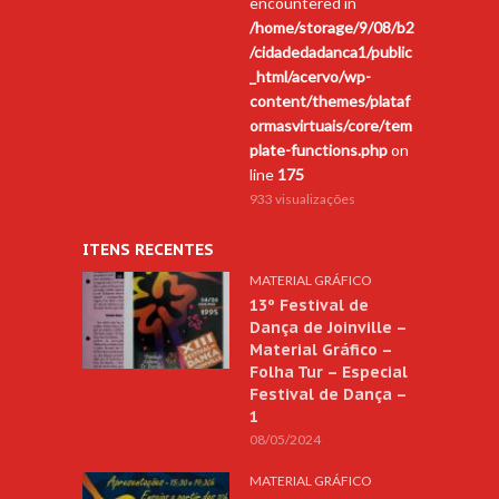
encountered in
/home/storage/9/08/b2
/cidadedadanca1/public
_html/acervo/wp-
content/themes/plataf
ormasvirtuais/core/tem
plate-functions.php
on
line
175
933 visualizações
ITENS RECENTES
MATERIAL GRÁFICO
13º Festival de
Dança de Joinville –
Material Gráfico –
Folha Tur – Especial
Festival de Dança –
1
08/05/2024
MATERIAL GRÁFICO