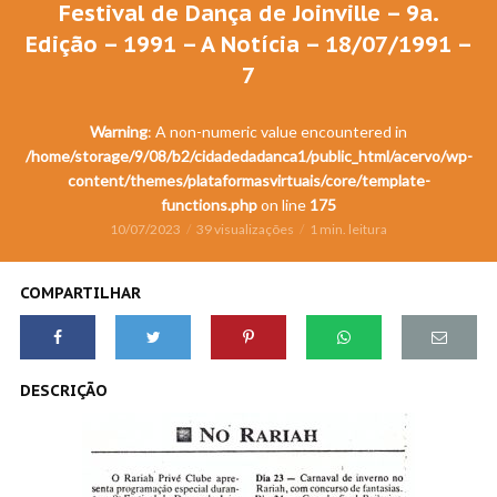
Festival de Dança de Joinville – 9a.
Edição – 1991 – A Notícia – 18/07/1991 –
7
Warning
: A non-numeric value encountered in
/home/storage/9/08/b2/cidadedadanca1/public_html/acervo/wp-
content/themes/plataformasvirtuais/core/template-
functions.php
on line
175
10/07/2023
39 visualizações
1 min. leitura
COMPARTILHAR
DESCRIÇÃO