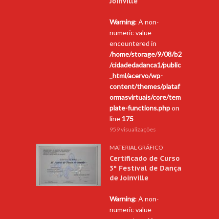
Joinville
Warning
: A non-
numeric value
encountered in
/home/storage/9/08/b2
/cidadedadanca1/public
_html/acervo/wp-
content/themes/plataf
ormasvirtuais/core/tem
plate-functions.php
on
line
175
959 visualizações
MATERIAL GRÁFICO
Certificado de Curso
3º Festival de Dança
de Joinville
Warning
: A non-
numeric value