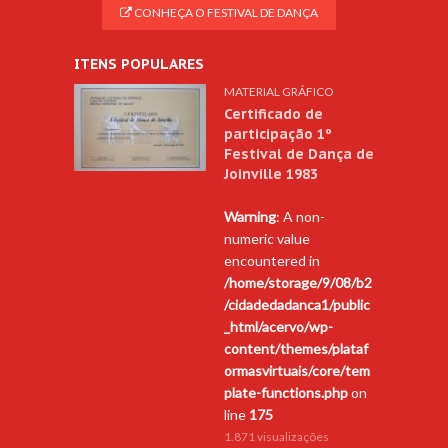
CONHEÇA O FESTIVAL DE DANÇA
ITENS POPULARES
MATERIAL GRÁFICO
Certificado de
participação 1º
Festival de Dança de
Joinville 1983
Warning
: A non-
numeric value
encountered in
/home/storage/9/08/b2
/cidadedadanca1/public
_html/acervo/wp-
content/themes/plataf
ormasvirtuais/core/tem
plate-functions.php
on
line
175
1.871 visualizações