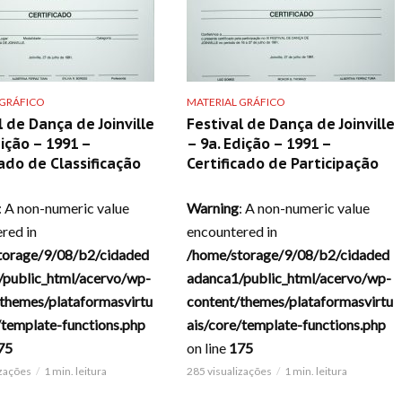
 GRÁFICO
MATERIAL GRÁFICO
l de Dança de Joinville
Festival de Dança de Joinville
dição – 1991 –
– 9a. Edição – 1991 –
cado de Classificação
Certificado de Participação
: A non-numeric value
Warning
: A non-numeric value
red in
encountered in
torage/9/08/b2/cidaded
/home/storage/9/08/b2/cidaded
/public_html/acervo/wp-
adanca1/public_html/acervo/wp-
themes/plataformasvirtu
content/themes/plataformasvirtu
/template-functions.php
ais/core/template-functions.php
75
on line
175
izações
1 min. leitura
285 visualizações
1 min. leitura