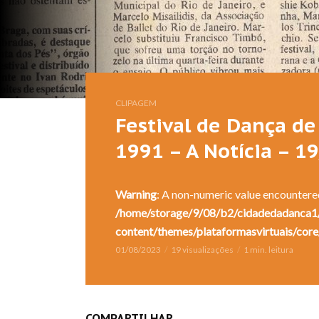
CLIPAGEM
Festival de Dança de 
1991 – A Notícia – 1
Warning
: A non-numeric value encountere
/home/storage/9/08/b2/cidadedadanca1/
content/themes/plataformasvirtuais/core
01/08/2023
19 visualizações
1 min. leitura
COMPARTILHAR