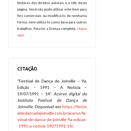
titulares dos direitos autorais e a URL desta
página. Você não pode utilizar este item para
fins comerciais ou modificá-lo de nenhuma
forma, nem utilizá-lo como base para outros
trabalhos. Para ler a licença completa,
clique
aqui
.
CITAÇÃO
“Festival de Dança de Joinville – 9a.
Edição – 1991 – A Notícia –
19/07/1991 – 14”.
Acervo digital do
Instituto Festival de Dança de
Joinville
. Disponível em
https://festiv
aldedancadejoinville.com.br/acervo/fe
stival-de-danca-de-joinville-9a-edicao
-1991-a-noticia-19071991-14/
.