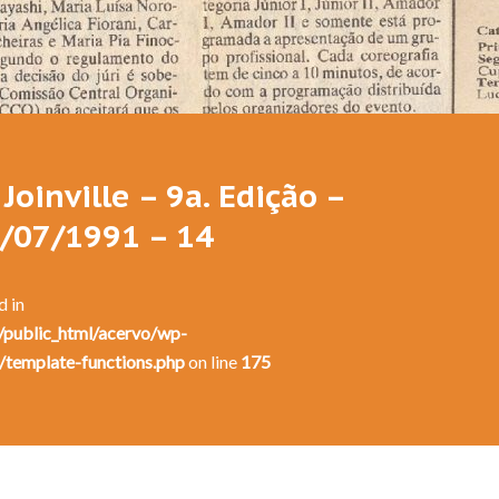
Festival de Dança de Joinville - 9a. Edição - 1991
Joinville – 9a. Edição –
9/07/1991 – 14
d in
public_html/acervo/wp-
/template-functions.php
on line
175