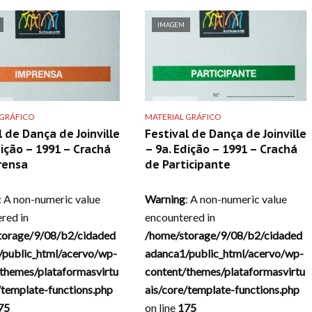
IMAGEM
 GRÁFICO
MATERIAL GRÁFICO
l de Dança de Joinville
Festival de Dança de Joinville
dição – 1991 – Crachá
– 9a. Edição – 1991 – Crachá
rensa
de Participante
: A non-numeric value
Warning
: A non-numeric value
red in
encountered in
torage/9/08/b2/cidaded
/home/storage/9/08/b2/cidaded
/public_html/acervo/wp-
adanca1/public_html/acervo/wp-
themes/plataformasvirtu
content/themes/plataformasvirtu
/template-functions.php
ais/core/template-functions.php
75
on line
175