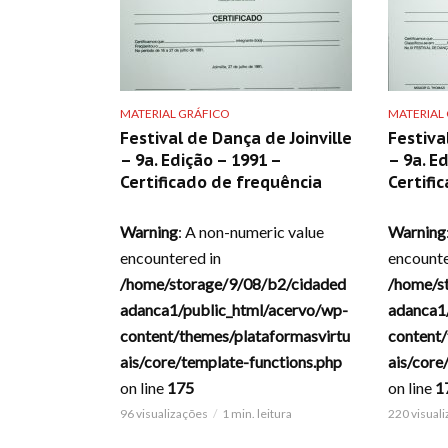
MATERIAL GRÁFICO
MATERIAL
Festival de Dança de Joinville
Festiva
– 9a. Edição – 1991 –
– 9a. E
Certificado de frequência
Certifi
Warning
: A non-numeric value
Warning
encountered in
encounte
/home/storage/9/08/b2/cidaded
/home/s
adanca1/public_html/acervo/wp-
adanca1
content/themes/plataformasvirtu
content/
ais/core/template-functions.php
ais/core
on line
175
on line
1
96 visualizações
1 min. leitura
220 visual