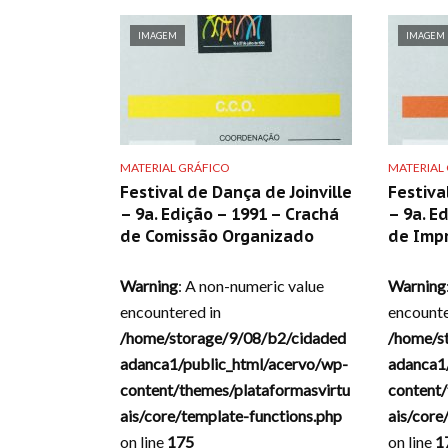
IMAGEM
IMAGEM
MATERIAL GRÁFICO
MATERIAL
Festival de Dança de Joinville
Festiva
– 9a. Edição – 1991 – Crachá
– 9a. E
de Comissão Organizado
de Imp
Warning
: A non-numeric value
Warning
encountered in
encounte
/home/storage/9/08/b2/cidaded
/home/s
adanca1/public_html/acervo/wp-
adanca1
content/themes/plataformasvirtu
content/
ais/core/template-functions.php
ais/core
on line
175
on line
1