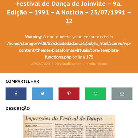
Festival de Dança de Joinville – 9a.
Edição – 1991 – A Notícia – 23/07/1991 –
12
Warning
: A non-numeric value encountered in
/home/storage/9/08/b2/cidadedadanca1/public_html/acervo/wp-
content/themes/plataformasvirtuais/core/template-
functions.php
on line
175
07/08/2023
24 visualizações
1 min. leitura
COMPARTILHAR
DESCRIÇÃO