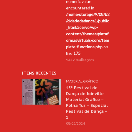
numeric value
encountered in
/home/storage/9/08/b2
/cidadedadanca1/public
_html/acervo/wp-
content/themes/plataf
ormasvirtuais/core/tem
plate-functions.php
on
line
175
934 visualizações
ITENS RECENTES
MATERIAL GRÁFICO
13º Festival de
Dança de Joinville –
Material Gráfico –
Folha Tur – Especial
Festival de Dança –
1
08/05/2024