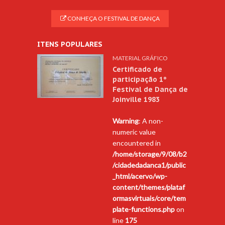
CONHEÇA O FESTIVAL DE DANÇA
ITENS POPULARES
MATERIAL GRÁFICO
Certificado de
participação 1º
Festival de Dança de
Joinville 1983
Warning
: A non-
numeric value
encountered in
/home/storage/9/08/b2
/cidadedadanca1/public
_html/acervo/wp-
content/themes/plataf
ormasvirtuais/core/tem
plate-functions.php
on
line
175