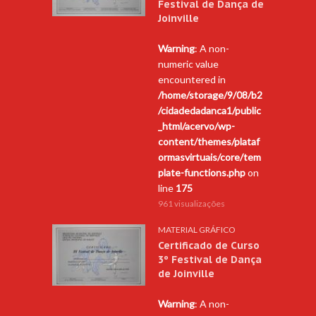
Festival de Dança de
Joinville
Warning
: A non-
numeric value
encountered in
/home/storage/9/08/b2
/cidadedadanca1/public
_html/acervo/wp-
content/themes/plataf
ormasvirtuais/core/tem
plate-functions.php
on
line
175
961 visualizações
MATERIAL GRÁFICO
Certificado de Curso
3º Festival de Dança
de Joinville
Warning
: A non-