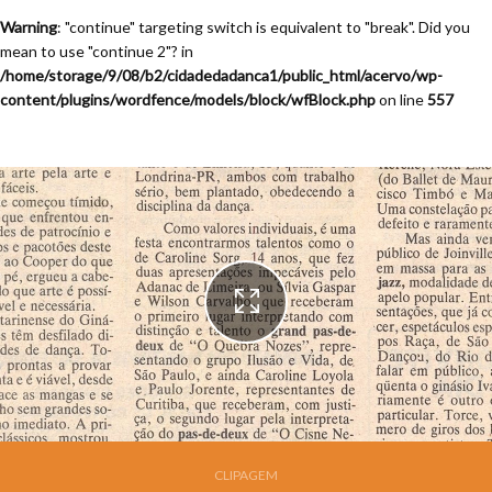
Warning
: "continue" targeting switch is equivalent to "break". Did you
mean to use "continue 2"? in
/home/storage/9/08/b2/cidadedadanca1/public_html/acervo/wp-
content/plugins/wordfence/models/block/wfBlock.php
on line
557
Festival de Dança de Joinville - 9a. Edição - 1991
CLIPAGEM