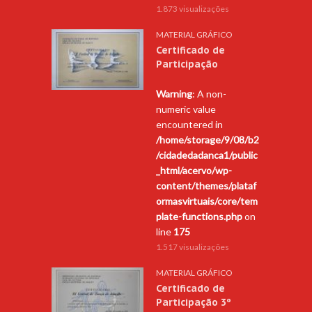
1.873 visualizações
MATERIAL GRÁFICO
Certificado de
Participação
Warning
: A non-
numeric value
encountered in
/home/storage/9/08/b2
/cidadedadanca1/public
_html/acervo/wp-
content/themes/plataf
ormasvirtuais/core/tem
plate-functions.php
on
line
175
1.517 visualizações
MATERIAL GRÁFICO
Certificado de
Participação 3º