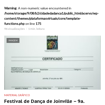
Warning
: A non-numeric value encountered in
/home/storage/9/08/b2/cidadedadanca1/public_html/acervo/wp-
content/themes/plataformasvirtuais/core/template-
functions.php
on line
175
96 visualizações
1 min. leitura
IMAGEM
MATERIAL GRÁFICO
Festival de Dança de Joinville – 9a.