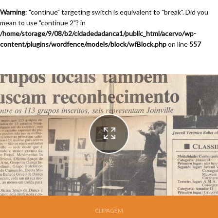
Warning
: "continue" targeting switch is equivalent to "break". Did you
mean to use "continue 2"? in
/home/storage/9/08/b2/cidadedadanca1/public_html/acervo/wp-
content/plugins/wordfence/models/block/wfBlock.php
on line
557
Festival de Dança de Joinville - 9a. Edição - 1991
CLIPAGEM