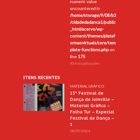
numeric value
encountered in
/home/storage/9/08/b2
/cidadedadanca1/public
_html/acervo/wp-
content/themes/plataf
ormasvirtuais/core/tem
plate-functions.php
on
line
175
934 visualizações
ITENS RECENTES
MATERIAL GRÁFICO
13º Festival de
Dança de Joinville –
Material Gráfico –
Folha Tur – Especial
Festival de Dança –
1
08/05/2024