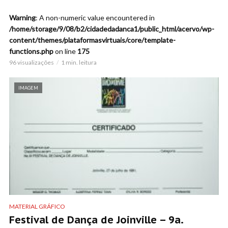
Warning
: A non-numeric value encountered in
/home/storage/9/08/b2/cidadedadanca1/public_html/acervo/wp-
content/themes/plataformasvirtuais/core/template-
functions.php
on line
175
96 visualizações
1 min. leitura
IMAGEM
MATERIAL GRÁFICO
Festival de Dança de Joinville – 9a.