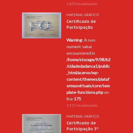
1.873 visualizações
MATERIAL GRÁFICO
Certificado de
Participação
Warning
: A non-
numeric value
encountered in
/home/storage/9/08/b2
/cidadedadanca1/public
_html/acervo/wp-
content/themes/plataf
ormasvirtuais/core/tem
plate-functions.php
on
line
175
1.517 visualizações
MATERIAL GRÁFICO
Certificado de
Participação 3º