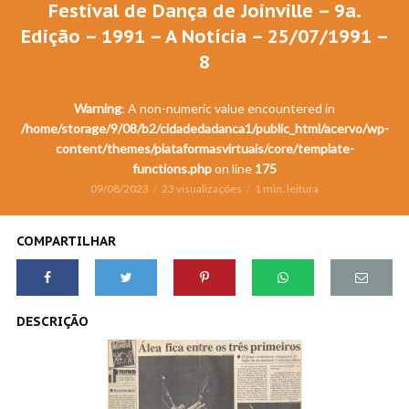
Festival de Dança de Joinville – 9a.
Edição – 1991 – A Notícia – 25/07/1991 –
8
Warning
: A non-numeric value encountered in
/home/storage/9/08/b2/cidadedadanca1/public_html/acervo/wp-
content/themes/plataformasvirtuais/core/template-
functions.php
on line
175
09/08/2023
23 visualizações
1 min. leitura
COMPARTILHAR
DESCRIÇÃO