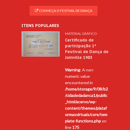
CONHEÇA O FESTIVAL DE DANÇA
ITENS POPULARES
MATERIAL GRÁFICO
Certificado de
participação 1º
Festival de Dança de
Joinville 1983
Warning
: A non-
numeric value
encountered in
/home/storage/9/08/b2
/cidadedadanca1/public
_html/acervo/wp-
content/themes/plataf
ormasvirtuais/core/tem
plate-functions.php
on
line
175