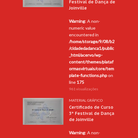
Festival de Dança de
Joinville
Warning
: A non-
numeric value
encountered in
/home/storage/9/08/b2
/cidadedadanca1/public
_html/acervo/wp-
content/themes/plataf
ormasvirtuais/core/tem
plate-functions.php
on
line
175
961 visualizações
MATERIAL GRÁFICO
Certificado de Curso
3º Festival de Dança
de Joinville
Warning
: A non-