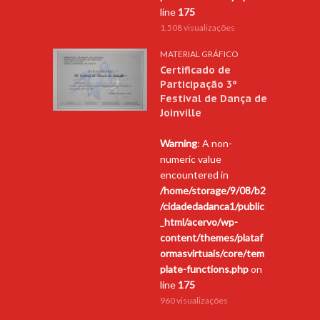
line
175
1.508 visualizações
MATERIAL GRÁFICO
Certificado de
Participação 3º
Festival de Dança de
Joinville
Warning
: A non-
numeric value
encountered in
/home/storage/9/08/b2
/cidadedadanca1/public
_html/acervo/wp-
content/themes/plataf
ormasvirtuais/core/tem
plate-functions.php
on
line
175
960 visualizações