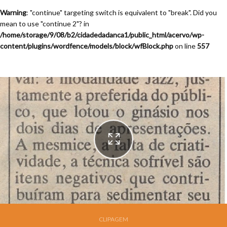
Warning
: "continue" targeting switch is equivalent to "break". Did you
mean to use "continue 2"? in
/home/storage/9/08/b2/cidadedadanca1/public_html/acervo/wp-
content/plugins/wordfence/models/block/wfBlock.php
on line
557
Festival de Dança de Joinville - 9a. Edição - 1991
CLIPAGEM