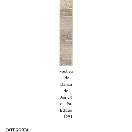
Festiva
l de
Dança
de
Joinvill
e – 9a.
Edição
– 1991
CATEGORIA