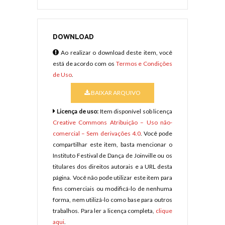
DOWNLOAD
Ao realizar o download deste item, você
está de acordo com os
Termos e Condições
de Uso
.
BAIXAR ARQUIVO
Licença de uso:
Item disponível sob licença
Creative Commons Atribuição – Uso não-
comercial – Sem derivações 4.0
. Você pode
compartilhar este item, basta mencionar o
Instituto Festival de Dança de Joinville ou os
titulares dos direitos autorais e a URL desta
página. Você não pode utilizar este item para
fins comerciais ou modificá-lo de nenhuma
forma, nem utilizá-lo como base para outros
trabalhos. Para ler a licença completa,
clique
aqui
.