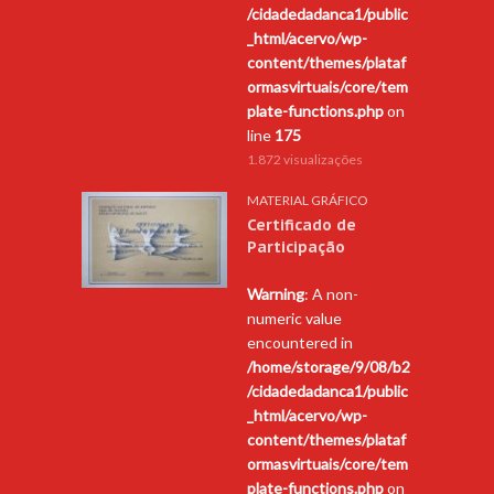
/cidadedadanca1/public
_html/acervo/wp-
content/themes/plataf
ormasvirtuais/core/tem
plate-functions.php
on
line
175
1.872 visualizações
MATERIAL GRÁFICO
Certificado de
Participação
Warning
: A non-
numeric value
encountered in
/home/storage/9/08/b2
/cidadedadanca1/public
_html/acervo/wp-
content/themes/plataf
ormasvirtuais/core/tem
plate-functions.php
on