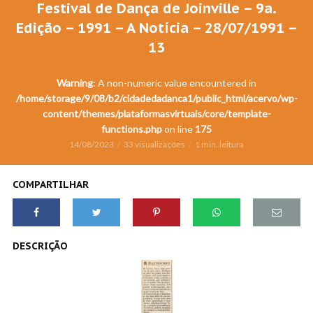
Festival de Dança de Joinville – 9a.
Edição – 1991 – A Notícia – 28/07/1991 –
13
Warning
: A non-numeric value encountered in
/home/storage/9/08/b2/cidadedadanca1/public_html/acervo/wp-
content/themes/plataformasvirtuais/core/template-
functions.php
on line
175
14/08/2023
33 visualizações
1 min. leitura
COMPARTILHAR
DESCRIÇÃO