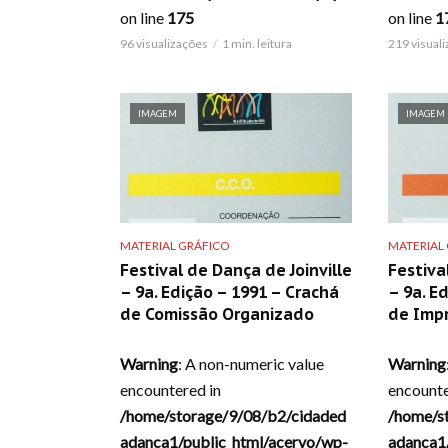
on line
175
on line
1
96 visualizações
1 min. leitura
219 visual
IMAGEM
IMAGEM
MATERIAL GRÁFICO
MATERIAL
Festival de Dança de Joinville
Festiva
– 9a. Edição – 1991 – Crachá
– 9a. E
de Comissão Organizado
de Imp
Warning
: A non-numeric value
Warning
encountered in
encounte
/home/storage/9/08/b2/cidaded
/home/s
adanca1/public_html/acervo/wp-
adanca1