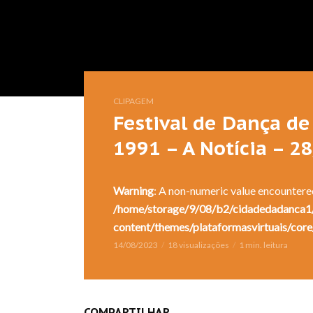
CLIPAGEM
Festival de Dança de 
1991 – A Notícia – 2
Warning
: A non-numeric value encountere
/home/storage/9/08/b2/cidadedadanca1/
content/themes/plataformasvirtuais/core
14/08/2023
18 visualizações
1 min. leitura
COMPARTILHAR