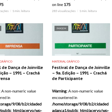
75
on line
175
izações
1 min. leitura
285 visualizações
1 min. leitura
IMAGEM
 GRÁFICO
MATERIAL GRÁFICO
l de Dança de Joinville
Festival de Dança de Joinville
dição – 1991 – Crachá
– 9a. Edição – 1991 – Crachá
rensa
de Participante
: A non-numeric value
Warning
: A non-numeric value
red in
encountered in
torage/9/08/b2/cidaded
/home/storage/9/08/b2/cidaded
/public_html/acervo/wp-
adanca1/public_html/acervo/wp-