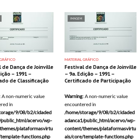
IMAGEM
 GRÁFICO
MATERIAL GRÁFICO
l de Dança de Joinville
Festival de Dança de Joinville
dição – 1991 –
– 9a. Edição – 1991 –
cado de Classificação
Certificado de Participação
: A non-numeric value
Warning
: A non-numeric value
red in
encountered in
torage/9/08/b2/cidaded
/home/storage/9/08/b2/cidaded
/public_html/acervo/wp-
adanca1/public_html/acervo/wp-
themes/plataformasvirtu
content/themes/plataformasvirtu
/template-functions.php
ais/core/template-functions.php