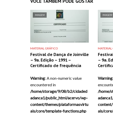
VOCÊ TAMBÉM PODE GOSTAR
IMAGEM
IMAGEM
MATERIAL GRÁFICO
MATERIAL
Festival de Dança de Joinville
Festiva
– 9a. Edição – 1991 –
– 9a. E
Certificado de frequência
Certifi
Warning
: A non-numeric value
Warning
encountered in
encounte
/home/storage/9/08/b2/cidaded
/home/s
adanca1/public_html/acervo/wp-
adanca1
content/themes/plataformasvirtu
content/
ais/core/template-functions.php
ais/core