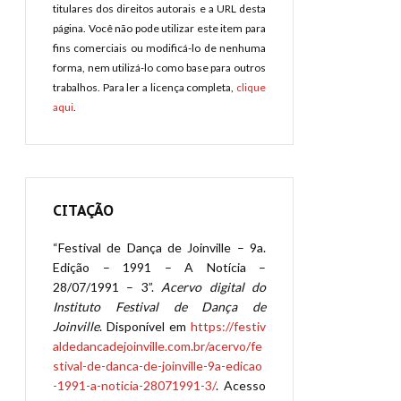
titulares dos direitos autorais e a URL desta
página. Você não pode utilizar este item para
fins comerciais ou modificá-lo de nenhuma
forma, nem utilizá-lo como base para outros
trabalhos. Para ler a licença completa,
clique
aqui
.
CITAÇÃO
“Festival de Dança de Joinville – 9a.
Edição – 1991 – A Notícia –
28/07/1991 – 3”.
Acervo digital do
Instituto Festival de Dança de
Joinville
. Disponível em
https://festiv
aldedancadejoinville.com.br/acervo/fe
stival-de-danca-de-joinville-9a-edicao
-1991-a-noticia-28071991-3/
. Acesso