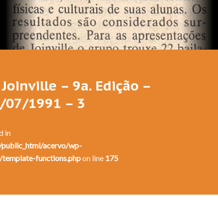
Festival de Dança de Joinville - 9a. Edição - 1991
Joinville – 9a. Edição –
8/07/1991 – 3
d in
public_html/acervo/wp-
/template-functions.php
on line
175