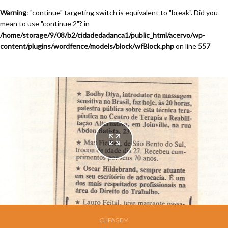
Warning
: "continue" targeting switch is equivalent to "break". Did you
mean to use "continue 2"? in
/home/storage/9/08/b2/cidadedadanca1/public_html/acervo/wp-
content/plugins/wordfence/models/block/wfBlock.php
on line
557
Festival de Dança de Joinville - 9a. Edição - 1991
CLIPAGEM