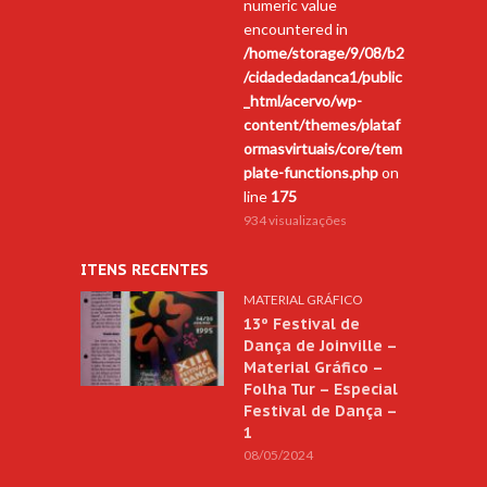
numeric value
encountered in
/home/storage/9/08/b2
/cidadedadanca1/public
_html/acervo/wp-
content/themes/plataf
ormasvirtuais/core/tem
plate-functions.php
on
line
175
934 visualizações
ITENS RECENTES
MATERIAL GRÁFICO
13º Festival de
Dança de Joinville –
Material Gráfico –
Folha Tur – Especial
Festival de Dança –
1
08/05/2024