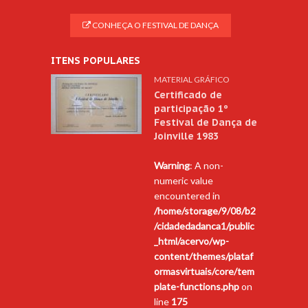
CONHEÇA O FESTIVAL DE DANÇA
ITENS POPULARES
MATERIAL GRÁFICO
Certificado de
participação 1º
Festival de Dança de
Joinville 1983
Warning
: A non-
numeric value
encountered in
/home/storage/9/08/b2
/cidadedadanca1/public
_html/acervo/wp-
content/themes/plataf
ormasvirtuais/core/tem
plate-functions.php
on
line
175