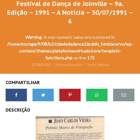
Festival de Dança de Joinville – 9a.
Edição – 1991 – A Notícia – 30/07/1991 –
6
Warning
: A non-numeric value encountered in
/home/storage/9/08/b2/cidadedadanca1/public_html/acervo/wp-
content/themes/plataformasvirtuais/core/template-
functions.php
on line
175
15/08/2023
26 visualizações
1 min. leitura
COMPARTILHAR
DESCRIÇÃO