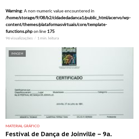
Warning
: A non-numeric value encountered in
/home/storage/9/08/b2/cidadedadanca1/public_html/acervo/wp-
content/themes/plataformasvirtuais/core/template-
functions.php
on line
175
96 visualizações
1 min. leitura
IMAGEM
MATERIAL GRÁFICO
Festival de Dança de Joinville – 9a.