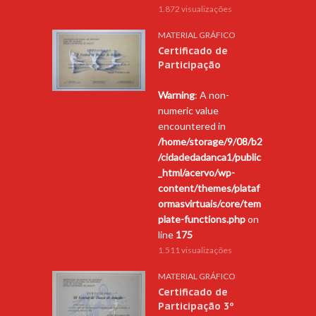
1.872 visualizações
MATERIAL GRÁFICO
Certificado de
Participação
Warning
: A non-
numeric value
encountered in
/home/storage/9/08/b2
/cidadedadanca1/public
_html/acervo/wp-
content/themes/plataf
ormasvirtuais/core/tem
plate-functions.php
on
line
175
1.511 visualizações
MATERIAL GRÁFICO
Certificado de
Participação 3º