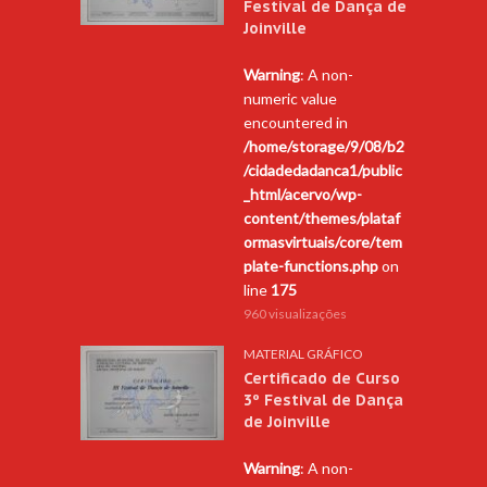
Festival de Dança de
Joinville
Warning
: A non-
numeric value
encountered in
/home/storage/9/08/b2
/cidadedadanca1/public
_html/acervo/wp-
content/themes/plataf
ormasvirtuais/core/tem
plate-functions.php
on
line
175
960 visualizações
MATERIAL GRÁFICO
Certificado de Curso
3º Festival de Dança
de Joinville
Warning
: A non-