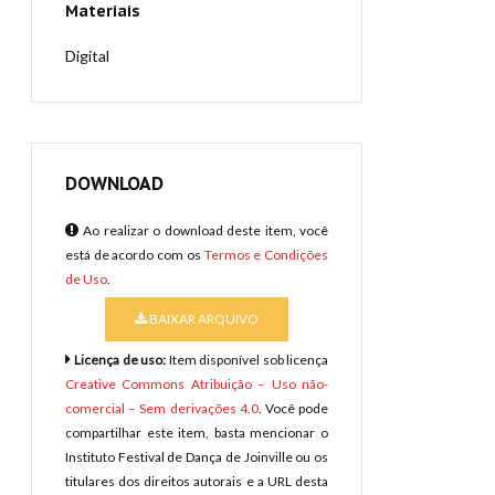
Materiais
Digital
DOWNLOAD
Ao realizar o download deste item, você
está de acordo com os
Termos e Condições
de Uso
.
BAIXAR ARQUIVO
Licença de uso:
Item disponível sob licença
Creative Commons Atribuição – Uso não-
comercial – Sem derivações 4.0
. Você pode
compartilhar este item, basta mencionar o
Instituto Festival de Dança de Joinville ou os
titulares dos direitos autorais e a URL desta