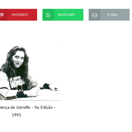
PINTEREST
WHATSAPP
E-MAIL
ança de Joinville – 9a. Edição –
1991