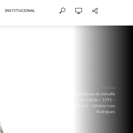
INSTITUCIONAL
PRÓXIMO
Festival de Dança de Joinville
– 9a. Edição – 1991 –
Camarote – Ginásio Ivan
Rodrigues