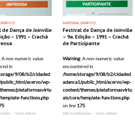
 GRÁFICO
MATERIAL GRÁFICO
l de Dança de Joinville
Festival de Dança de Joinville
dição – 1991 – Crachá
– 9a. Edição – 1991 – Crachá
rensa
de Participante
: A non-numeric value
Warning
: A non-numeric value
red in
encountered in
torage/9/08/b2/cidaded
/home/storage/9/08/b2/cidaded
/public_html/acervo/wp-
adanca1/public_html/acervo/wp-
themes/plataformasvirtu
content/themes/plataformasvirtu
/template-functions.php
ais/core/template-functions.php
75
on line
175
izações
1 min. leitura
633 visualizações
1 min. leitura