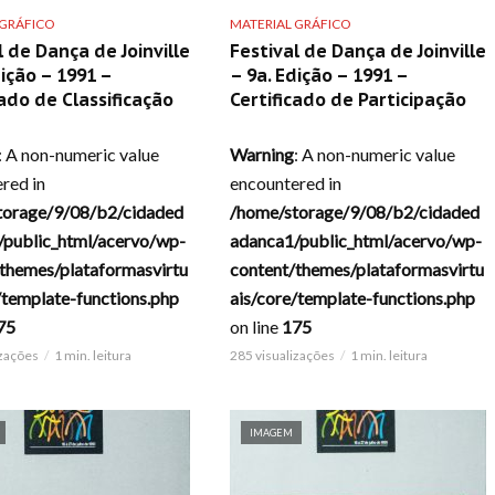
 GRÁFICO
MATERIAL GRÁFICO
l de Dança de Joinville
Festival de Dança de Joinville
dição – 1991 –
– 9a. Edição – 1991 –
cado de Classificação
Certificado de Participação
: A non-numeric value
Warning
: A non-numeric value
red in
encountered in
torage/9/08/b2/cidaded
/home/storage/9/08/b2/cidaded
/public_html/acervo/wp-
adanca1/public_html/acervo/wp-
themes/plataformasvirtu
content/themes/plataformasvirtu
/template-functions.php
ais/core/template-functions.php
75
on line
175
izações
1 min. leitura
285 visualizações
1 min. leitura
IMAGEM