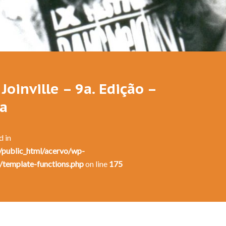
Festival de Dança de Joinville - 9a. Edição - 1991
Joinville – 9a. Edição –
ga
d in
public_html/acervo/wp-
/template-functions.php
on line
175