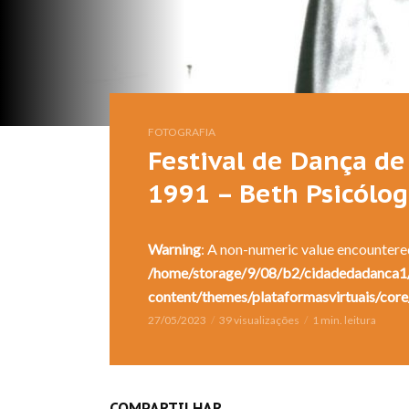
FOTOGRAFIA
Festival de Dança de 
1991 – Beth Psicólo
Warning
: A non-numeric value encountere
/home/storage/9/08/b2/cidadedadanca1/
content/themes/plataformasvirtuais/core
27/05/2023
39 visualizações
1 min. leitura
COMPARTILHAR