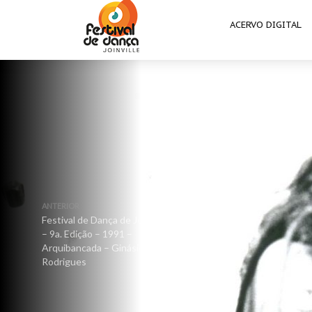
ACERVO DIGITAL
ANTERIOR
Festival de Dança de Joinville
– 9a. Edição – 1991 –
Arquibancada – Ginásio Ivan
Rodrigues