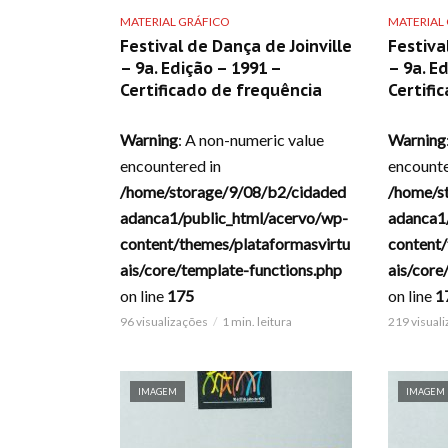
MATERIAL GRÁFICO
MATERIAL
Festival de Dança de Joinville
Festiva
– 9a. Edição – 1991 –
– 9a. E
Certificado de frequência
Certifi
Warning
: A non-numeric value
Warning
encountered in
encounte
/home/storage/9/08/b2/cidaded
/home/s
adanca1/public_html/acervo/wp-
adanca1
content/themes/plataformasvirtu
content/
ais/core/template-functions.php
ais/core
on line
175
on line
1
96 visualizações
1 min. leitura
219 visual
IMAGEM
IMAGEM