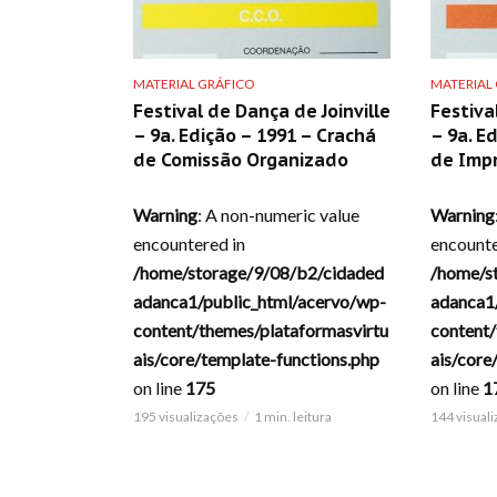
MATERIAL GRÁFICO
MATERIAL
Festival de Dança de Joinville
Festiva
– 9a. Edição – 1991 – Crachá
– 9a. E
de Comissão Organizado
de Imp
Warning
: A non-numeric value
Warning
encountered in
encounte
/home/storage/9/08/b2/cidaded
/home/s
adanca1/public_html/acervo/wp-
adanca1
content/themes/plataformasvirtu
content/
ais/core/template-functions.php
ais/core
on line
175
on line
1
195 visualizações
1 min. leitura
144 visual