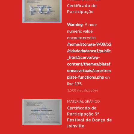
Certificado de
Participação
Warning
: A non-
numeric value
encountered in
/home/storage/9/08/b2
/cidadedadanca1/public
_html/acervo/wp-
content/themes/plataf
ormasvirtuais/core/tem
plate-functions.php
on
line
175
1.508 visualizações
MATERIAL GRÁFICO
Certificado de
Participação 3º
Festival de Dança de
Joinville