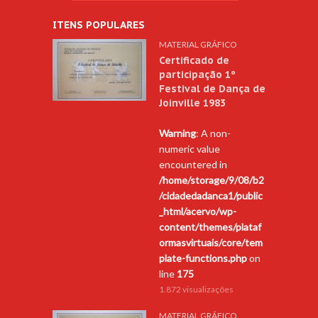
ITENS POPULARES
MATERIAL GRÁFICO
Certificado de
participação 1º
Festival de Dança de
Joinville 1983
Warning
: A non-
numeric value
encountered in
/home/storage/9/08/b2
/cidadedadanca1/public
_html/acervo/wp-
content/themes/plataf
ormasvirtuais/core/tem
plate-functions.php
on
line
175
1.872 visualizações
MATERIAL GRÁFICO