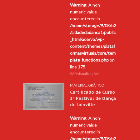
Warning
: A non-
numeric value
encountered in
/home/storage/9/08/b2
/cidadedadanca1/public
_html/acervo/wp-
content/themes/plataf
ormasvirtuais/core/tem
plate-functions.php
on
line
175
960 visualizações
MATERIAL GRÁFICO
Certificado de Curso
3º Festival de Dança
de Joinville
Warning
: A non-
numeric value
encountered in
/home/storage/9/08/b2