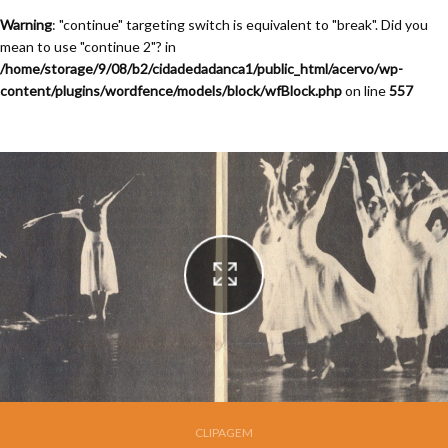
Warning
: "continue" targeting switch is equivalent to "break". Did you
mean to use "continue 2"? in
/home/storage/9/08/b2/cidadedadanca1/public_html/acervo/wp-
content/plugins/wordfence/models/block/wfBlock.php
on line
557
Festival de Dança de Joinville - 9a. Edição - 1991
CLIPAGEM