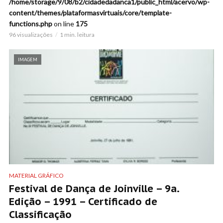
/home/storage/9/08/b2/cidadedadanca1/public_html/acervo/wp-
content/themes/plataformasvirtuais/core/template-
functions.php
on line
175
96 visualizações
1 min. leitura
IMAGEM
MATERIAL GRÁFICO
Festival de Dança de Joinville – 9a.
Edição – 1991 – Certificado de
Classificação