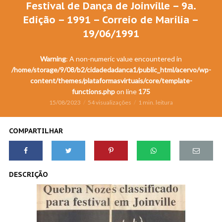
Festival de Dança de Joinville – 9a.
Edição – 1991 – Correio de Marília –
19/06/1991
Warning
: A non-numeric value encountered in
/home/storage/9/08/b2/cidadedadanca1/public_html/acervo/wp-
content/themes/plataformasvirtuais/core/template-
functions.php
on line
175
15/08/2023
54 visualizações
1 min. leitura
COMPARTILHAR
DESCRIÇÃO