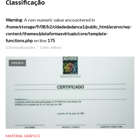
Classificação
Warning
: A non-numeric value encountered in
/home/storage/9/08/b2/cidadedadanca1/public_html/acervo/wp-
content/themes/plataformasvirtuais/core/template-
functions.php
on line
175
220 visualizações
1 min. leitura
IMAGEM
MATERIAL GRÁFICO