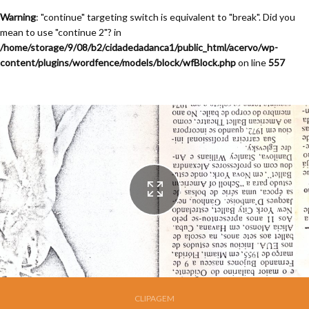
Warning
: "continue" targeting switch is equivalent to "break". Did you
mean to use "continue 2"? in
/home/storage/9/08/b2/cidadedadanca1/public_html/acervo/wp-
content/plugins/wordfence/models/block/wfBlock.php
on line
557
Festival de Dança de Joinville - 9a. Edição - 1991
CLIPAGEM