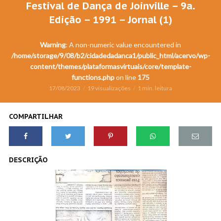
Festival de Dança de Joinville – 9a.
Edição – 1991 – Jornal (1)
Warning
: A non-numeric value encountered in
/home/storage/9/08/b2/cidadedadanca1/public_html/acervo/wp-
content/themes/plataformasvirtuais/core/template-
functions.php
on line
175
17/08/2023
19 visualizações
1 min. leitura
COMPARTILHAR
DESCRIÇÃO