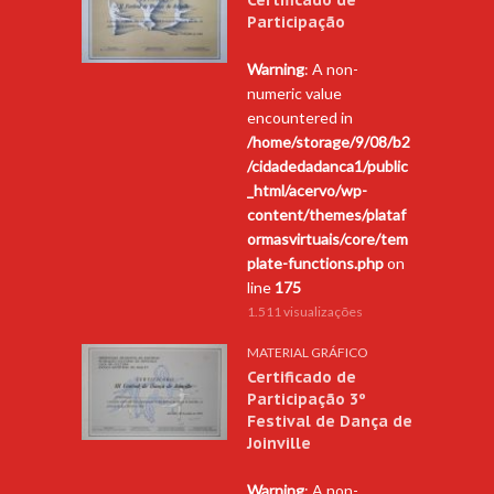
Participação
Warning
: A non-
numeric value
encountered in
/home/storage/9/08/b2
/cidadedadanca1/public
_html/acervo/wp-
content/themes/plataf
ormasvirtuais/core/tem
plate-functions.php
on
line
175
1.511 visualizações
MATERIAL GRÁFICO
Certificado de
Participação 3º
Festival de Dança de
Joinville
Warning
: A non-