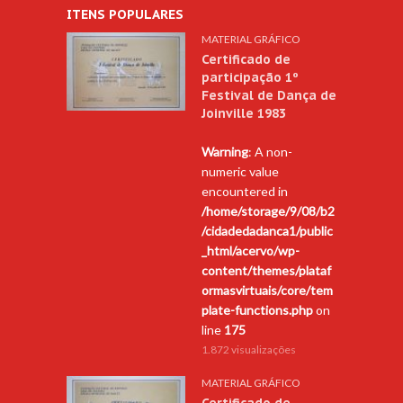
ITENS POPULARES
MATERIAL GRÁFICO
Certificado de
participação 1º
Festival de Dança de
Joinville 1983
Warning
: A non-
numeric value
encountered in
/home/storage/9/08/b2
/cidadedadanca1/public
_html/acervo/wp-
content/themes/plataf
ormasvirtuais/core/tem
plate-functions.php
on
line
175
1.872 visualizações
MATERIAL GRÁFICO
Certificado de