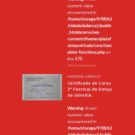
numeric value
encountered in
/home/storage/9/08/b2
/cidadedadanca1/public
_html/acervo/wp-
content/themes/plataf
ormasvirtuais/core/tem
plate-functions.php
on
line
175
960 visualizações
MATERIAL GRÁFICO
Certificado de Curso
3º Festival de Dança
de Joinville
Warning
: A non-
numeric value
encountered in
/home/storage/9/08/b2
/cidadedadanca1/public